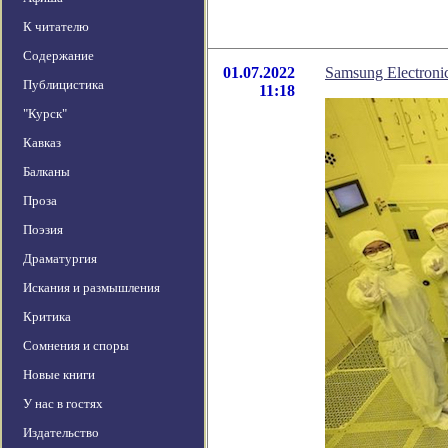
К читателю
Содержание
01.07.2022
Samsung Electron
Публицистика
11:18
"Курск"
Кавказ
Балканы
Проза
Поэзия
Драматургия
Искания и размышления
Критика
Сомнения и споры
Новые книги
У нас в гостях
Издательство