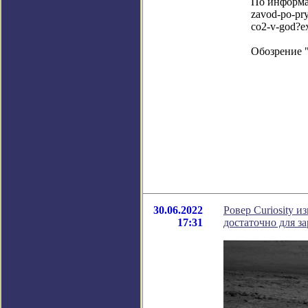
По информаци
zavod-po-pry
co2-v-god?e
Обозрение 
30.06.2022
Ровер Curiosity 
17:31
достаточно для з