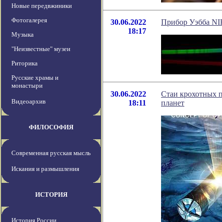
Новые передвжиники
Фотогалерея
30.06.2022
Прибор Уэбба NIR
18:17
Музыка
"Неизвестные" музеи
Риторика
Русские храмы и
монастыри
30.06.2022
Стаи крохотных п
Видеоархив
18:11
планет
ФИЛОСОФИЯ
Современная русская мысль
Искания и размышления
ИСТОРИЯ
История России