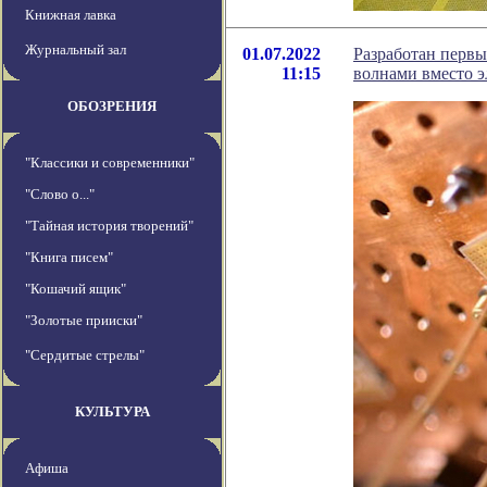
Книжная лавка
Журнальный зал
01.07.2022
Разработан первы
11:15
волнами вместо э
ОБОЗРЕНИЯ
"Классики и современники"
"Слово о..."
"Тайная история творений"
"Книга писем"
"Кошачий ящик"
"Золотые прииски"
"Сердитые стрелы"
КУЛЬТУРА
Афиша