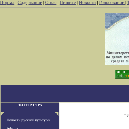
Портал
|
Содержание
|
О нас
|
Пишите
|
Новости
|
Голосование
|
ЛИТЕРАТУРА
"Ру
Новости русской культуры
Афиша