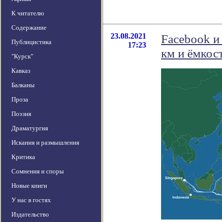
К читателю
Содержание
23.08.2021
Facebook и
Публицистика
17:23
км и ёмкос
"Курск"
Кавказ
Балканы
Проза
Поэзия
Драматургия
Искания и размышления
Критика
Сомнения и споры
Новые книги
У нас в гостях
Издательство