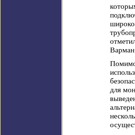
которы
подклю
широкоп
трубоп
отмети
Варман 
Помимо 
использ
безопас
для мон
выведен
альтер
несколь
осущест