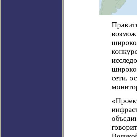
Правите
возмож
широкоп
конкурс
исследо
широко
сети, о
монито
«Проект
инфрас
объедин
говорит
Великоб