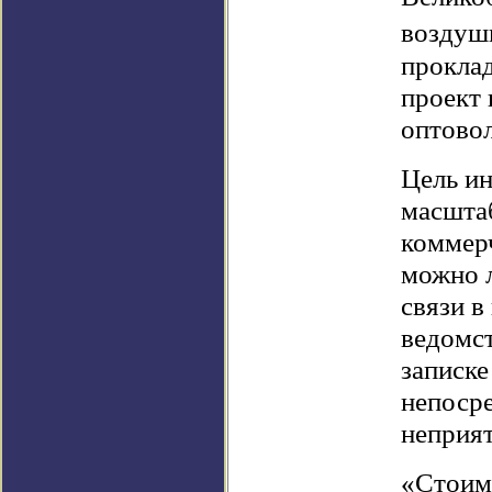
воздушн
проклад
проект 
оптово
Цель и
масштаб
коммерч
можно л
связи в
ведомст
записке
непоср
неприят
«Стоимо