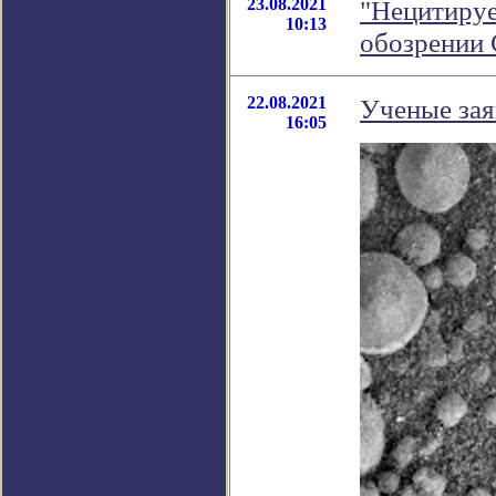
23.08.2021
"Нецитируе
10:13
обозрении
22.08.2021
Ученые зая
16:05