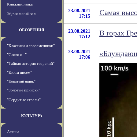
Книжная лавка
23.08.2021
Самая высо
Журнальный зал
17:15
ОБОЗРЕНИЯ
23.08.2021
В горах Гр
17:12
"Классики и современники"
23.08.2021
«Блуждающ
"Слово о..."
17:06
"Тайная история творений"
"Книга писем"
"Кошачий ящик"
"Золотые прииски"
"Сердитые стрелы"
КУЛЬТУРА
Афиша