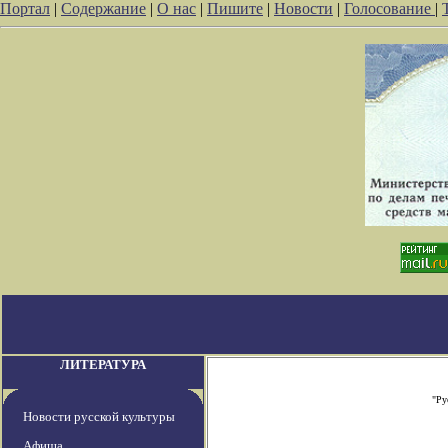
Портал
|
Содержание
|
О нас
|
Пишите
|
Новости
|
Голосование
|
ЛИТЕРАТУРА
"Ру
Новости русской культуры
Афиша