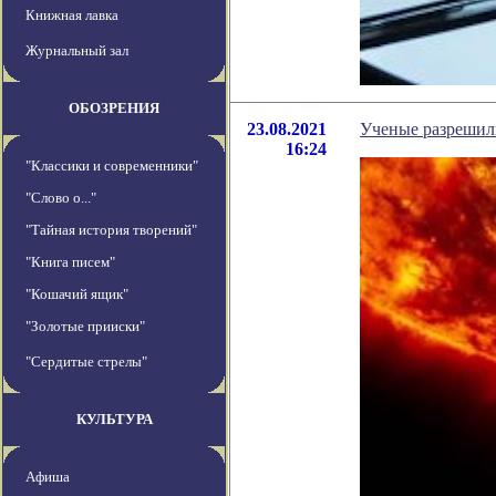
Книжная лавка
Журнальный зал
ОБОЗРЕНИЯ
23.08.2021
Ученые разрешили
16:24
"Классики и современники"
"Слово о..."
"Тайная история творений"
"Книга писем"
"Кошачий ящик"
"Золотые прииски"
"Сердитые стрелы"
КУЛЬТУРА
Афиша