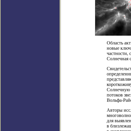
Область акт
новые ключ
частности, 
Солнечная 
Свидетельст
определенн
представля
короткожив
Солнечную 
потоков зве
Вольфа-Рай
Авторы исс
многоволно
для выявле
в близлежа