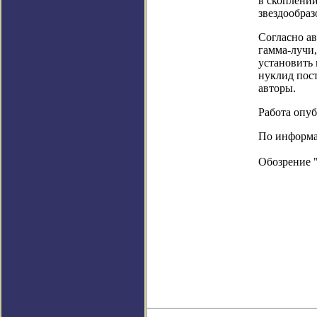
в скоплени
звездообраз
Согласно а
гамма-лучи
установить 
нуклид пост
авторы.
Работа опуб
По информац
Обозрение 