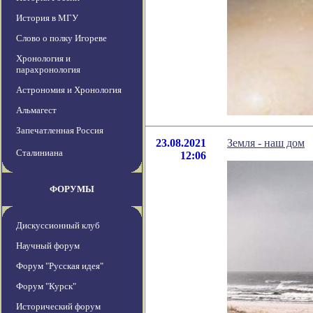
История в МГУ
Слово о полку Игореве
Хронология и
парахронология
Астрономия и Хронология
Альмагест
Запечатленная Россия
23.08.2021
Земля - наш дом
Сталиниана
12:06
ФОРУМЫ
Дискуссионный клуб
Научный форум
Форум "Русская идея"
Форум "Курск"
Исторический форум