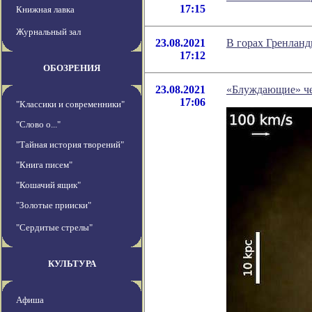
17:15
Книжная лавка
Журнальный зал
23.08.2021
В горах Гренланд
17:12
ОБОЗРЕНИЯ
23.08.2021
«Блуждающие» ч
17:06
"Классики и современники"
"Слово о..."
"Тайная история творений"
"Книга писем"
"Кошачий ящик"
"Золотые прииски"
"Сердитые стрелы"
КУЛЬТУРА
Афиша