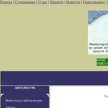
Портал
|
Содержание
|
О нас
|
Пишите
|
Новости
|
Голосование
|
ЛИТЕРАТУРА
"Ру
Новости русской культуры
Афиша