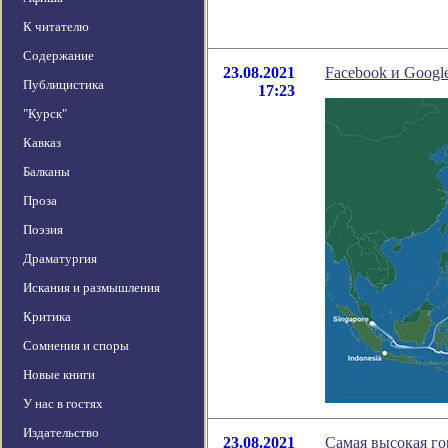
К читателю
Содержание
23.08.2021
Facebook и Googl
Публицистика
17:23
"Курск"
Кавказ
Балканы
Проза
Поэзия
Драматургия
Искания и размышления
Критика
Сомнения и споры
Новые книги
У нас в гостях
Издательство
23.08.2021
Самая высокая го