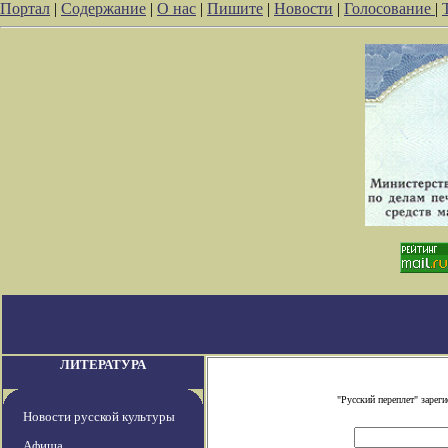
Портал
|
Содержание
|
О нас
|
Пишите
|
Новости
|
Голосование
|
ЛИТЕРАТУРА
"Русский переплет" заре
Новости русской культуры
Афиша