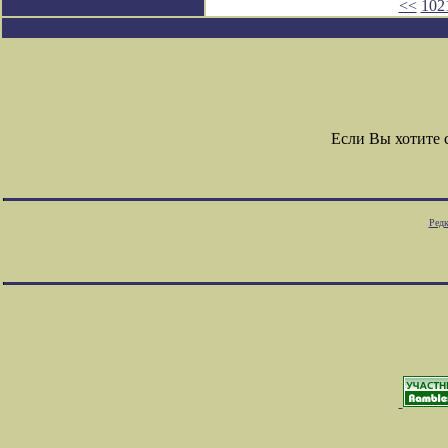
<<
102
Если Вы хотите
Редк