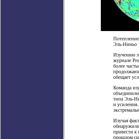
Потепление
Эль-Ниньо
Изучению э
журнале Pro
более част
продолжающ
обещает усл
Команда изу
объединили 
типа Эль-Н
и усиления
экстремаль
Изучая факт
обнаружили
привести к
прошлом си