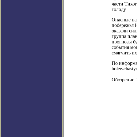
части Тихо
голоду.
Опасные нав
побережья 
оказали сил
группа план
прогнозы бу
события мог
смягчить их
По информаци
bolee-chastye
Обозрение 