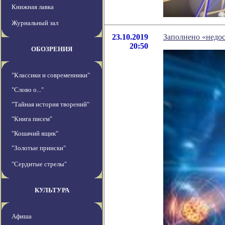
Книжная лавка
Журнальный зал
23.10.2019
Заполнено «недос
20:50
ОБОЗРЕНИЯ
"Классики и современники"
"Слово о..."
"Тайная история творений"
"Книга писем"
"Кошачий ящик"
"Золотые прииски"
"Сердитые стрелы"
КУЛЬТУРА
Афиша