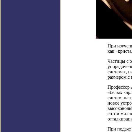
При изучен
как «крист
Частицы с о
упорядочен
системах, н
размером с 
Профессор 
«белых карл
систем, на
новое устро
высоковоль
сотни милли
отталкивани
При подаче