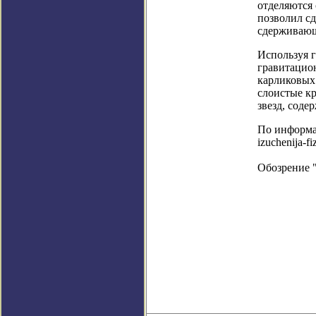
отделяются
позволил сд
сдерживающ
Используя г
гравитацио
карликовых
слоистые к
звезд, соде
По информаци
izuchenija-f
Обозрение 