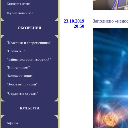
Книжная лавка
Журнальный зал
23.10.2019
Заполнено «недос
20:50
ОБОЗРЕНИЯ
"Классики и современники"
"Слово о..."
"Тайная история творений"
"Книга писем"
"Кошачий ящик"
"Золотые прииски"
"Сердитые стрелы"
КУЛЬТУРА
Афиша