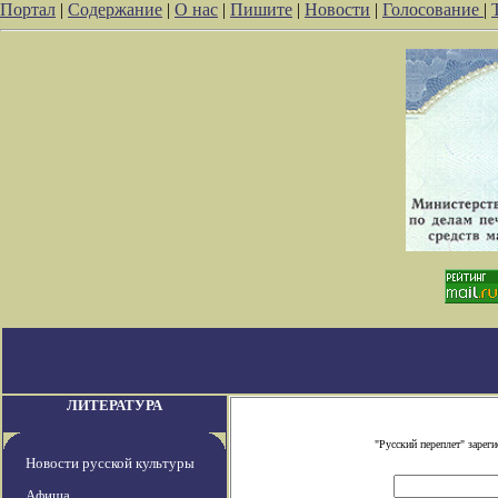
Портал
|
Содержание
|
О нас
|
Пишите
|
Новости
|
Голосование
|
ЛИТЕРАТУРА
"Русский переплет" заре
Новости русской культуры
Афиша