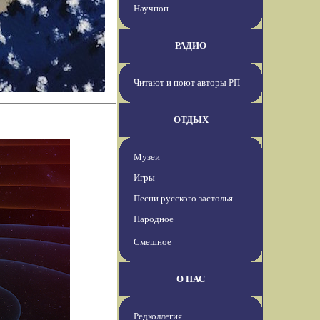
Научпоп
РАДИО
Читают и поют авторы РП
ОТДЫХ
Музеи
Игры
Песни русского застолья
Народное
Смешное
О НАС
Редколлегия