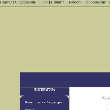
Портал
|
Содержание
|
О нас
|
Пишите
|
Новости
|
Голосование
|
ЛИТЕРАТУРА
"Русски
Новости русской культуры
Афиша