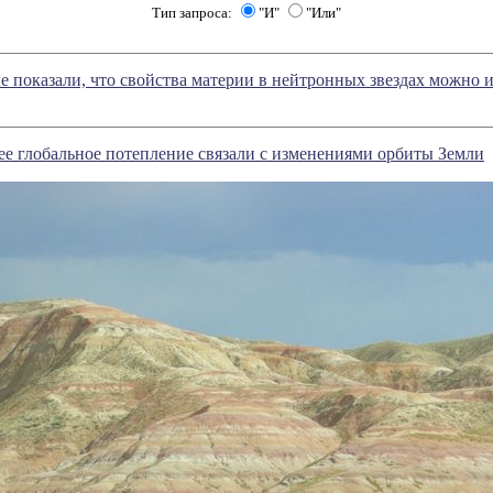
Тип запроса:
"И"
"Или"
 показали, что свойства материи в нейтронных звездах можно и
ее глобальное потепление связали с изменениями орбиты Земли