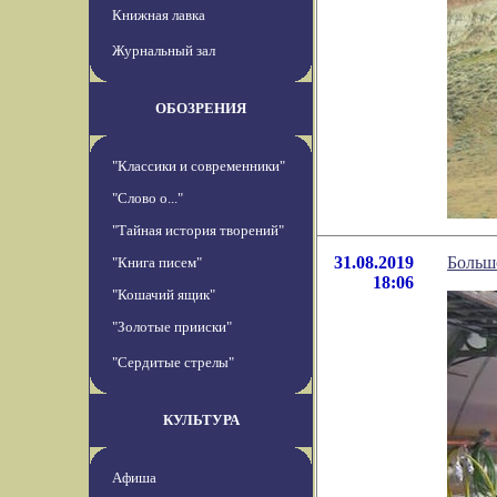
Книжная лавка
Журнальный зал
ОБОЗРЕНИЯ
"Классики и современники"
"Слово о..."
"Тайная история творений"
31.08.2019
Больш
"Книга писем"
18:06
"Кошачий ящик"
"Золотые прииски"
"Сердитые стрелы"
КУЛЬТУРА
Афиша