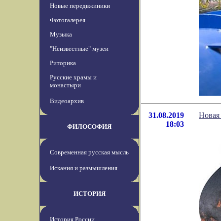
Новые передвжиники
Фотогалерея
Музыка
"Неизвестные" музеи
Риторика
Русские храмы и
монастыри
Видеоархив
31.08.2019
Новая
18:03
ФИЛОСОФИЯ
Современная русская мысль
Искания и размышления
ИСТОРИЯ
История России