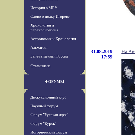
История в МГУ
Слово о полку Игореве
Хронология и
парахронология
Астрономия и Хронология
Альмагест
31.08.2019
На Ав
Запечатленная Россия
17:59
Сталиниана
ФОРУМЫ
Дискуссионный клуб
Научный форум
Форум "Русская идея"
Форум "Курск"
Исторический форум