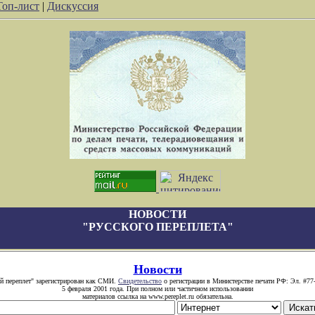
Топ-лист
|
Дискуссия
НОВОСТИ
"РУССКОГО ПЕРЕПЛЕТА"
Новости
й переплет" зарегистрирован как СМИ.
Свидетельство
о регистрации в Министерстве печати РФ: Эл. #77
5 февраля 2001 года. При полном или частичном использовании
материалов ссылка на www.pereplet.ru обязательна.