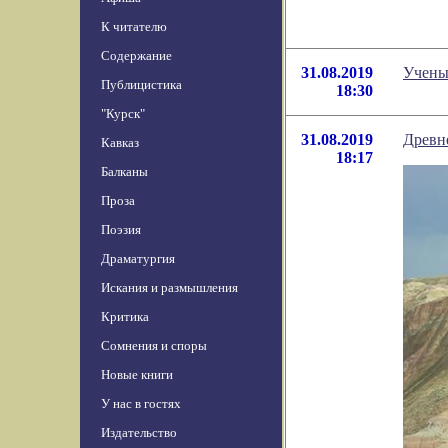
К читателю
Содержание
31.08.2019
Ученые
Публицистика
18:30
"Курск"
31.08.2019
Древн
Кавказ
18:17
Балканы
Проза
Поэзия
Драматургия
Искания и размышления
Критика
Сомнения и споры
Новые книги
У нас в гостях
Издательство