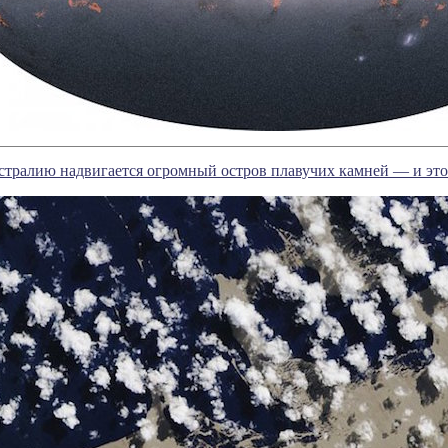
стралию надвигается огромный остров плавучих камней — и это