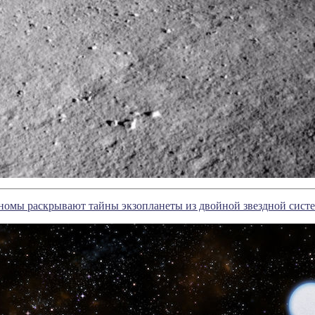
номы раскрывают тайны экзопланеты из двойной звездной сист