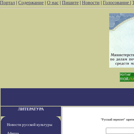
Портал
|
Содержание
|
О нас
|
Пишите
|
Новости
|
Голосование
|
ЛИТЕРАТУРА
"Русский переплет" заре
Новости русской культуры
Афиша