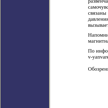
развенч
самочувс
связаны
давлени
вызывае
Напомни
магнитна
По инфор
v-yanvar
Обозрен