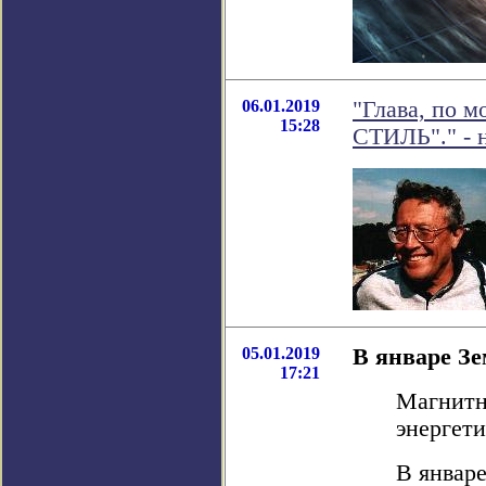
06.01.2019
"Глава, по 
15:28
СТИЛЬ"." - 
05.01.2019
В январе З
17:21
Магнитн
энергет
В январ