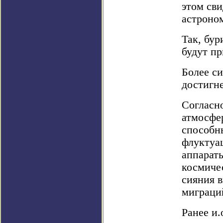
этом св
астроно
Так, бур
будут пр
Более си
достигне
Согласн
атмосфе
способн
флуктуа
аппарат
космиче
сияния в
миграци
Ранее и