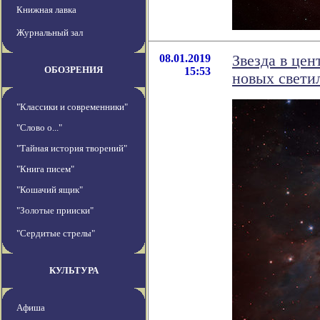
Книжная лавка
Журнальный зал
08.01.2019
Звезда в це
ОБОЗРЕНИЯ
15:53
новых свети
"Классики и современники"
"Слово о..."
"Тайная история творений"
"Книга писем"
"Кошачий ящик"
"Золотые прииски"
"Сердитые стрелы"
КУЛЬТУРА
Афиша