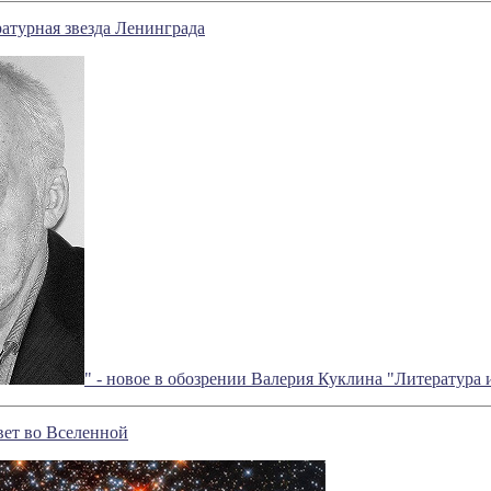
ратурная звезда Ленинграда
" - новое в обозрении Валерия Куклина "Литература 
вет во Вселенной