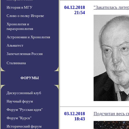
04.12.2018
"Закатилась лите
История в МГУ
21:54
Слово о полку Игореве
Хронология и
парахронология
Астрономия и Хронология
Альмагест
Запечатленная Россия
Сталиниана
ФОРУМЫ
Дискуссионный клуб
Научный форум
Форум "Русская идея"
03.12.2018
Подсчитан весь с
Форум "Курск"
18:43
Исторический форум