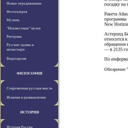
Новые передвжиники
посадку на
Фотогалерея
Ракета Atla
программы 
Музыка
New Horizons
"Неизвестные" музеи
Астероид Бе
Риторика
относится к
обращения 
Русские храмы и
— в 2135 го
монастыри
Видеоархив
По информаци
Обозрение 
ФИЛОСОФИЯ
Современная русская мысль
Искания и размышления
ИСТОРИЯ
История России