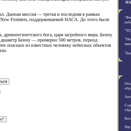
НА
рал. Данная миссия — третья и последняя в рамках
"Фи
New Frontiers, поддерживаемой НАСА. До этого были
неб
"TE
, древнеегипетского бога, царя загробного мира. Бенну
"Не
ий диаметр Бенну — примерно 500 метров, период
мик
лее опасных из известных человеку небесных объектов
мли.
"Би
Отк
обр
:
Ант
Сор
обр
Био
Нау