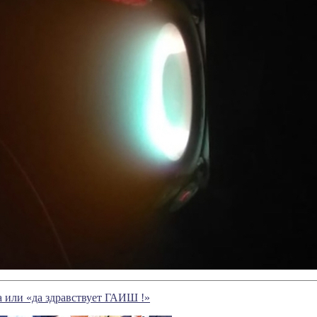
 или «да здравствует ГАИШ !»