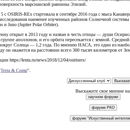
 поверхность марсианской равнины Элизий.
s 5 с OSIRIS-REx стартовала в сентябре 2016 года с мыса Канаве
исследования наименее изученных районов Солнечной системы 
 и Juno (Jupiter Polar Orbiter).
нну открыт в 2013 году и назван в честь птицы — души Осириса
 группе аполлонов, и его орбита пересекается с земной. Средн
вокруг Солнца — 1,2 года. По мнению НАСА, это один из наибо
ду он окажется на расстоянии всего 300 тысяч километров от Зе
и https://lenta.ru/news/2018/12/04/osirisrex/
"
Terra & Comp
".
Выскажите свое мнение на