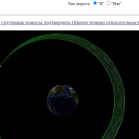
Тип запроса:
"И"
"Или"
е спутников помогла подтвердить Общую теорию относительнос