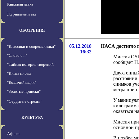
Книжная лавка
Журнальный зал
ОБОЗРЕНИЯ
05.12.2018
НАСА достигло г
"Классики и современники"
16:32
"Слово о..."
Миссия OSIRI
сообщает 
"Тайная история творений"
Двухтонный 
"Книга писем"
расстоянии 
"Кошачий ящик"
снимков уче
метра при п
"Золотые прииски"
У манипулят
"Сердитые стрелы"
килограмма.
оказаться н
КУЛЬТУРА
Миссия при
основной п
Афиша
В ноябре мис