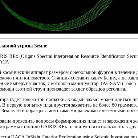
лавной угрозы Земле
S-REx (Origins Spectral Interpretation Resource Identification Secu
НАСА.
космический аппарат размером с небольшой фургон в течение дв
около пяти километров. Станция составит карту Бенну, а на за
ные выберут участок, с которого манипулятор TAGSAM (Touch-A
омощи азотной струи произведет захват образцов реголита.
ора будет только три попытки. Каждый захват может длиться пя
 В первую попытку планируется захватить не более 60 граммов.
а Земле. Эти образцы станут самыми далекими внеземными объек
звана прояснить вопросы формирования планет и зарождения жи
рограммы станцию OSIRIS-REx планируется использовать в дру
сия НАСА InSight (Interior Exploration using Seismic Investigatio