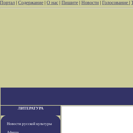
Портал
|
Содержание
|
О нас
|
Пишите
|
Новости
|
Голосование
|
ЛИТЕРАТУРА
Новости русской культуры
Афиша