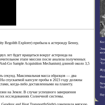
Кос
rity Regolith Explorer) прибыла к астероиду Бенну,
Энц
кос
ух лет будет вращаться вокруг астероида на
ключительном этапе миссии после анализа полученных
Энц
"Ес
nd-Go Sample Acquisition Mechanism) длиной около 3,5
Жур
ть секунд. Максимальная масса образцов — два
Физ
 На спускаемой капсуле пробы в 2023 году должны
New
тами, когда-либо доставленными на планету.
Tec
зни на Земле. В случае успешного завершения
Нау
гих исследованиях Солнечной системы.
ns, Geodesy and Heat TransportInSight) совершила мягкую