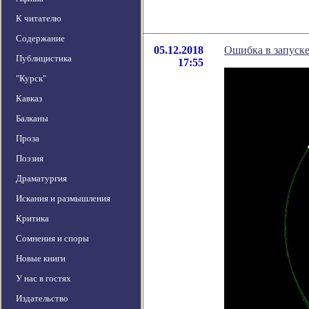
К читателю
Содержание
05.12.2018
Ошибка в запуск
Публицистика
17:55
"Курск"
Кавказ
Балканы
Проза
Поэзия
Драматургия
Искания и размышления
Критика
Сомнения и споры
Новые книги
У нас в гостях
Издательство