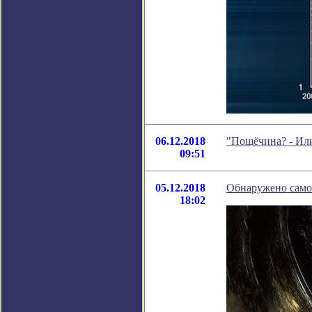
06.12.2018
"Пощёчина? - Или
09:51
05.12.2018
Обнаружено само
18:02