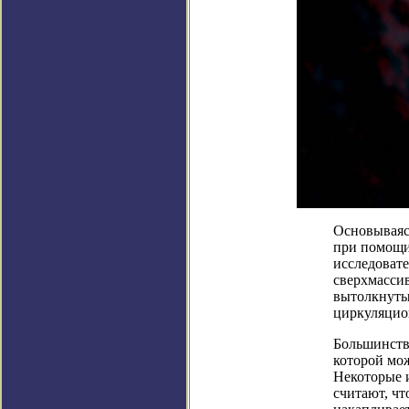
Основываяс
при помощи 
исследоват
сверхмассив
вытолкнуты
циркуляцио
Большинств
которой мо
Некоторые 
считают, чт