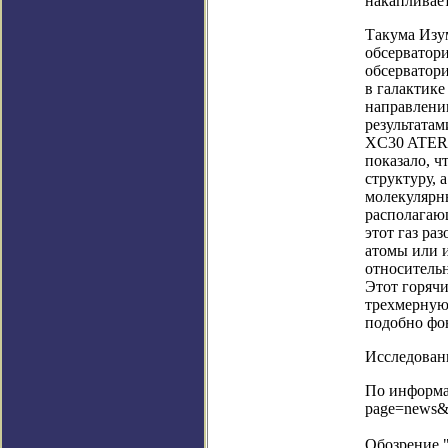
накапливает
Такума Изум
обсерватори
обсерватор
в галактике
направлении
результата
XC30 ATERU
показало, ч
структуру,
молекулярн
располагаю
этот газ ра
атомы или и
относитель
Этот горячи
трехмерную
подобно фон
Исследовани
По информац
page=news&
Обозрение 