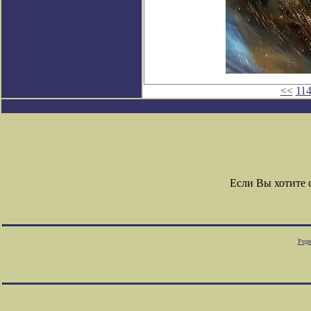
<<
11
Если Вы хотите
Редк