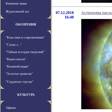
Книжная лавка
Журнальный зал
07.12.2018
Астрономы расска
16:48
ОБОЗРЕНИЯ
"Классики и современники"
"Слово о..."
"Тайная история творений"
"Книга писем"
"Кошачий ящик"
"Золотые прииски"
"Сердитые стрелы"
КУЛЬТУРА
Афиша