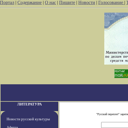
Портал
|
Содержание
|
О нас
|
Пишите
|
Новости
|
Голосование
|
ЛИТЕРАТУРА
"Русский переплет" заре
Новости русской культуры
Афиша