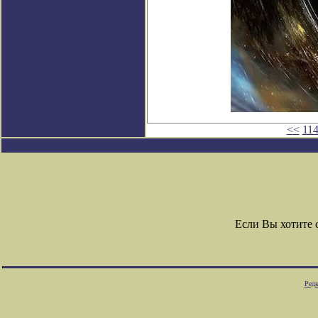
<<
11
Если Вы хотите
Редк