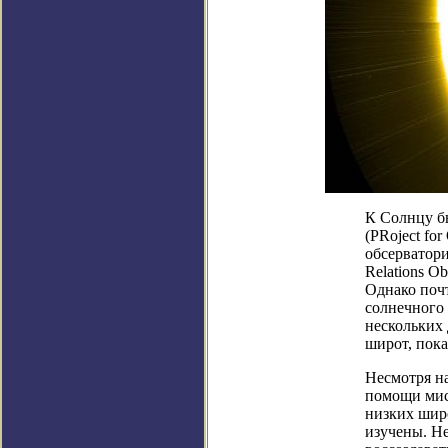
К Солнцу б
(PRoject fo
обсерватори
Relations O
Однако поч
солнечного 
нескольких 
широт, пока
Несмотря н
помощи мис
низких шир
изучены. Не