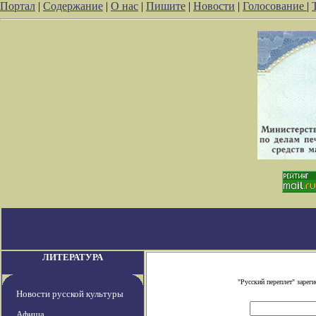
Портал
|
Содержание
|
О нас
|
Пишите
|
Новости
|
Голосование
|
ЛИТЕРАТУРА
"Русский переплет" заре
Новости русской культуры
Афиша