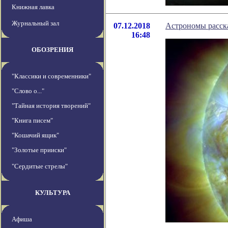
Книжная лавка
Журнальный зал
07.12.2018
Астрономы расска
16:48
ОБОЗРЕНИЯ
"Классики и современники"
"Слово о..."
"Тайная история творений"
"Книга писем"
"Кошачий ящик"
"Золотые прииски"
"Сердитые стрелы"
КУЛЬТУРА
Афиша