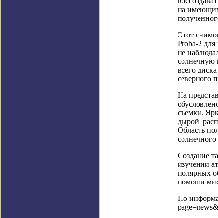
воссоздава
на имеющихс
полученного
Этот снимо
Proba-2 для
не наблюда
солнечную к
всего диска
северного 
На предста
обусловлен
съемки. Ярк
дырой, рас
Область пол
солнечного 
Создание т
изучении а
полярных о
помощи мисс
По информац
page=news&