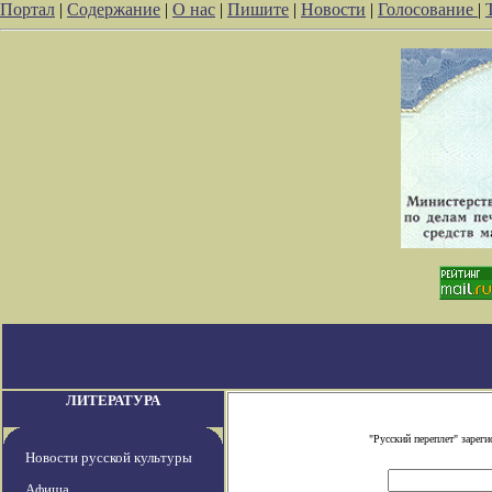
Портал
|
Содержание
|
О нас
|
Пишите
|
Новости
|
Голосование
|
ЛИТЕРАТУРА
"Русский переплет" заре
Новости русской культуры
Афиша