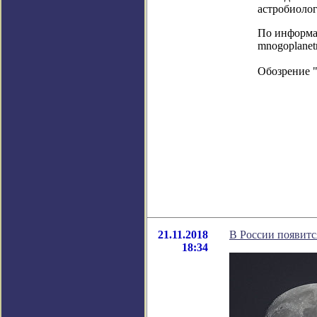
астробиоло
По информаци
mnogoplanetn
Обозрение 
21.11.2018
В России появитс
18:34