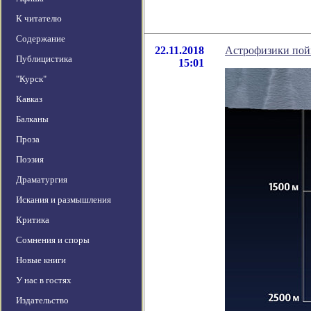
К читателю
Содержание
22.11.2018
Астрофизики пой
Публицистика
15:01
"Курск"
Кавказ
Балканы
Проза
Поэзия
Драматургия
Искания и размышления
Критика
Сомнения и споры
Новые книги
У нас в гостях
Издательство