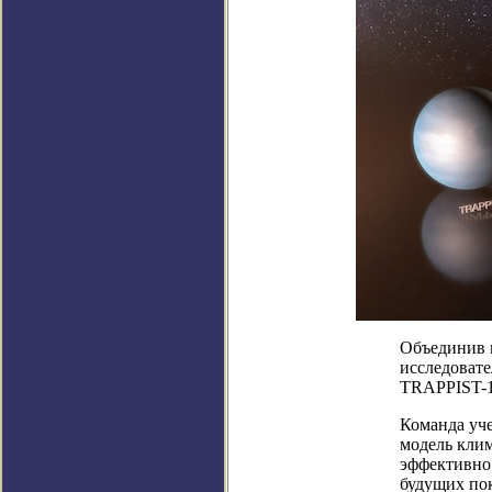
Объединив 
исследоват
TRAPPIST-1
Команда уч
модель клим
эффективно
будущих пок