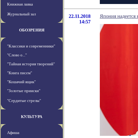
Книжная лавка
Журнальный зал
22.11.2018
Япония надеется 
14:57
ОБОЗРЕНИЯ
"Классики и современники"
"Слово о..."
"Тайная история творений"
"Книга писем"
"Кошачий ящик"
"Золотые прииски"
"Сердитые стрелы"
КУЛЬТУРА
Афиша