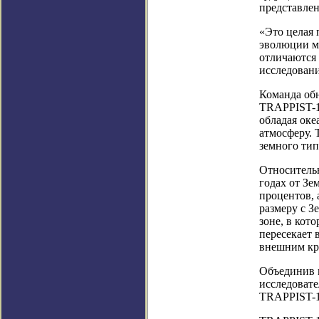
представлена
«Это целая 
эволюции ми
отличаются 
исследовани
Команда обн
TRAPPIST-1 
обладая оке
атмосферу. 
земного тип
Относитель
годах от Зе
процентов, 
размеру с З
зоне, в кот
пересекает 
внешним кр
Объединив 
исследоват
TRAPPIST-1.