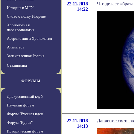
22.11.2018
Что делает «брат
История в МГУ
14:22
Слово о полку Игореве
Хронология и
парахронология
Астрономия и Хронология
Альмагест
Запечатленная Россия
Сталиниана
ФОРУМЫ
Дискуссионный клуб
Научный форум
Форум "Русская идея"
22.11.2018
Давление света з
Форум "Курск"
14:13
Исторический форум