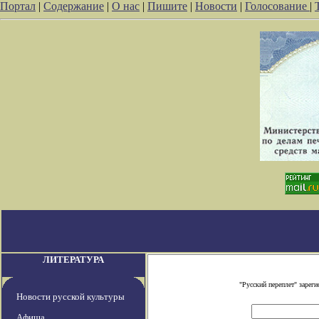
Портал
|
Содержание
|
О нас
|
Пишите
|
Новости
|
Голосование
|
ЛИТЕРАТУРА
"Русский переплет" заре
Новости русской культуры
Афиша