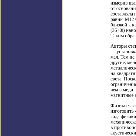
измерив вз
от основани
составляла 
равны M12 =
близкой к к
(36+0i) нан
Таким обра
Авторы стат
— установк
мал. Тем не
другие, мен
металлическ
на квадратн
света. Поск
ограничения
чем в меди.
магнитные д
Физики час
изготовить 
года физик
механическо
в противоп
акустически