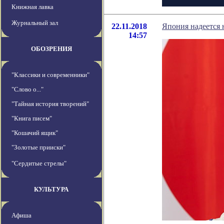
Книжная лавка
Журнальный зал
22.11.2018
Япония надеется 
14:57
ОБОЗРЕНИЯ
"Классики и современники"
"Слово о..."
"Тайная история творений"
"Книга писем"
"Кошачий ящик"
"Золотые прииски"
"Сердитые стрелы"
КУЛЬТУРА
Афиша