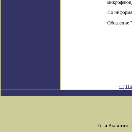
микрофлюидн
По информаци
Обозрение 
<<
11
Если Вы хотите 