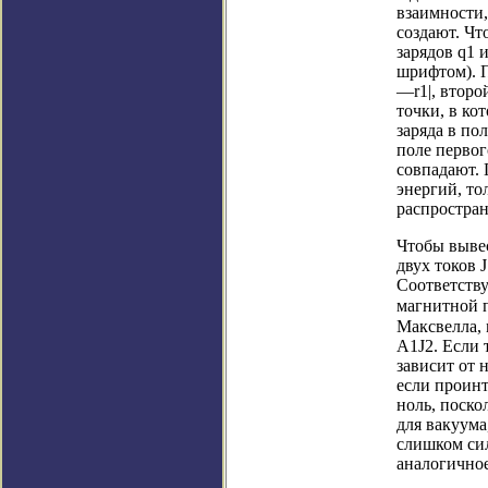
взаимности,
создают. Чт
зарядов q1 
шрифтом). П
—r1|, второй
точки, в ко
заряда в пол
поле первог
совпадают. 
энергий, то
распростран
Чтобы вывес
двух токов 
Соответств
магнитной 
Максвелла,
A1J2. Если 
зависит от 
если проинт
ноль, поско
для вакуума
слишком сил
аналогично