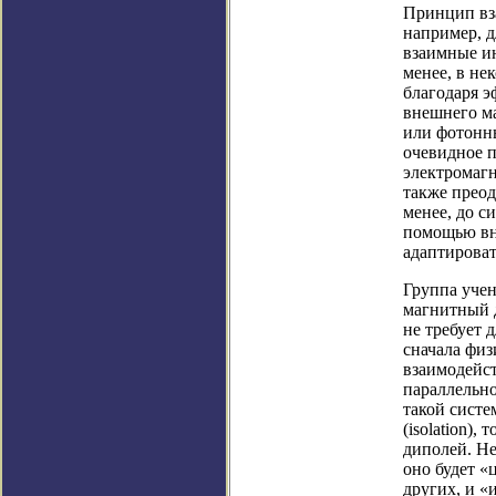
Принцип вз
например, д
взаимные ин
менее, в н
благодаря 
внешнего м
или фотонны
очевидное 
электромагн
также преод
менее, до с
помощью вн
адаптироват
Группа учен
магнитный 
не требует 
сначала фи
взаимодейст
параллельно
такой систе
(isolation)
диполей. Не
оно будет «
других, и «