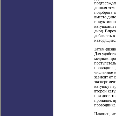
подтверждаю
диполя «см
подобрать т
вместо дипо
индуктивно
катушками м
диод. Впроч
добавлять в
наводящиеся
Затем физик
Для удобст
медным про
поступатель
проводника,
численное м
зависит от 
эксперимент
катушку пер
второй кату
при достат
пропадал, п
проводника
Наконец, и