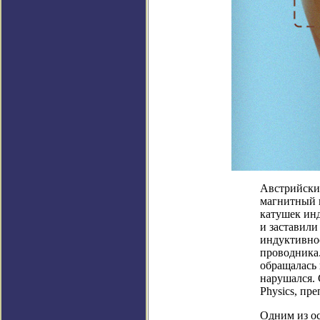
Австрийски
магнитный п
катушек инд
и заставили
индуктивно
проводника.
обращалась 
нарушался. 
Physics, пр
Одним из о