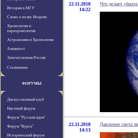
22.11.2018
Что делает «брат
История в МГУ
14:22
Слово о полку Игореве
Хронология и
парахронология
Астрономия и Хронология
Альмагест
Запечатленная Россия
Сталиниана
ФОРУМЫ
Дискуссионный клуб
Научный форум
Форум "Русская идея"
22.11.2018
Давление света з
Форум "Курск"
14:13
Исторический форум