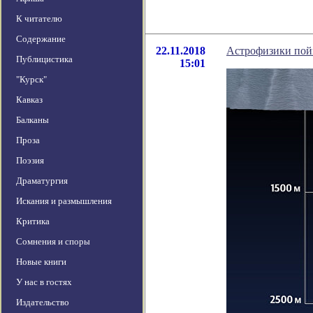
К читателю
Содержание
22.11.2018
Астрофизики пой
Публицистика
15:01
"Курск"
Кавказ
Балканы
Проза
Поэзия
Драматургия
Искания и размышления
Критика
Сомнения и споры
Новые книги
У нас в гостях
Издательство