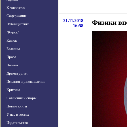
К читателю
Содержание
21.11.2018
Физики вп
Публицистика
16:58
"Курск"
Кавказ
Балканы
Проза
Поэзия
Драматургия
Искания и размышления
Критика
Сомнения и споры
Новые книги
У нас в гостях
Издательство