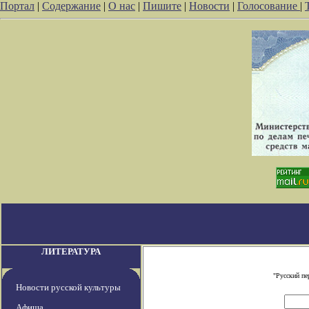
Портал
|
Содержание
|
О нас
|
Пишите
|
Новости
|
Голосование
|
ЛИТЕРАТУРА
"Русский пе
Новости русской культуры
Афиша