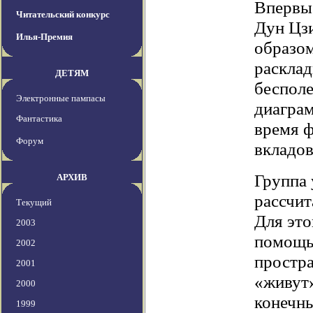
Впервые
Читательский конкурс
Дун Цзи
Илья-Премия
образом
расклад
ДЕТЯМ
беспол
Электронные пампасы
диаграм
Фантастика
время ф
Форум
вкладов
Группа 
АРХИВ
рассчит
Текущий
Для это
2003
помощь
2002
простра
2001
«живут»
2000
конечны
1999