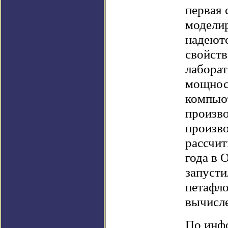
первая 
моделир
надеютс
свойств
лабора
мощност
компьют
произво
произво
рассчит
года в 
запуст
петафло
вычисл
По инфо