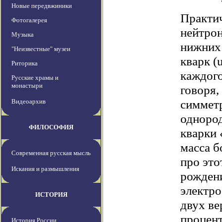
Новые передвжиники
Практич
Фотогалерея
нейтрон
Музыка
нижних 
"Неизвестные" музеи
кварк (
Риторика
каждого
Русские храмы и
монастыри
говоря,
симметр
Видеоархив
однород
ФИЛОСОФИЯ
кварки 
масса б
Современная русская мысль
про это
Искания и размышления
рожден
электро
ИСТОРИЯ
двух ве
процент
История России