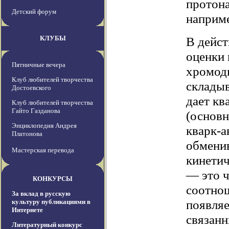
протон
Детский форум
наприме
КЛУБЫ
В дейст
оценки 
Пятничные вечера
хромоди
Клуб любителей творчества
складыв
Достоевского
дает кв
Клуб любителей творчества
Гайто Газданова
(основн
Энциклопедия Андрея
кварк-а
Платонова
обмени
Мастерская перевода
кинетич
— это ч
КОНКУРСЫ
соотнош
За вклад в русскую
появляе
культуру публикациями в
Интернете
связанн
Литературный конкурс