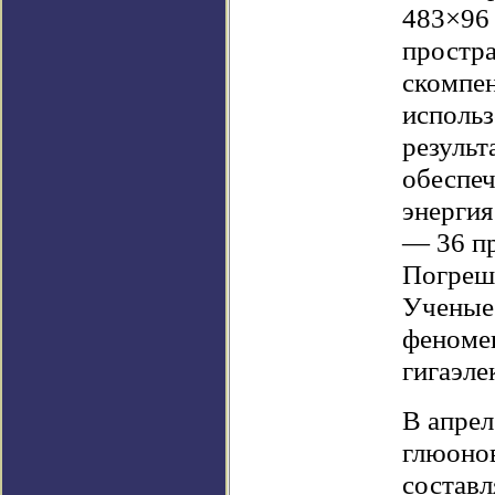
483×96 
простра
скомпен
использ
результ
обеспеч
энергия
— 36 пр
Погрешн
Ученые 
феномен
гигаэле
В апрел
глюоно
составл