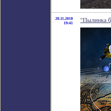
20.11.2018
"Пылинка б
19:41