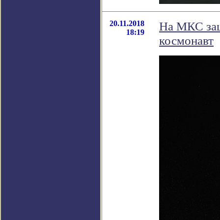
20.11.2018
На МКС защ
18:19
космонавт