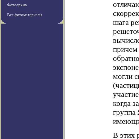
отличаю
Фотоархив
скоррек
Все фотоматериалы
шага ре
решето
вычисле
причем 
обратно
экспоне
могли с
(частиц
участие
когда з
группа 
имеющий
В этих 