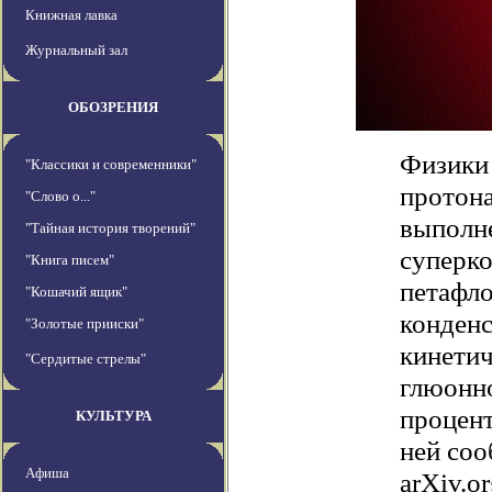
Книжная лавка
Журнальный зал
ОБОЗРЕНИЯ
Физики 
"Классики и современники"
протона
"Слово о..."
выполн
"Тайная история творений"
суперк
"Книга писем"
петафло
"Кошачий ящик"
конденс
"Золотые прииски"
кинетич
"Сердитые стрелы"
глюонно
процент
КУЛЬТУРА
ней соо
Афиша
arXiv.or