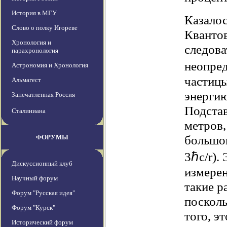
История в МГУ
Казалос
Слово о полку Игореве
Квантов
Хронология и
следова
парахронология
неопред
Астрономия и Хронология
частиц
Альмагест
энергию
Запечатленная Россия
Подстав
Сталиниана
метров,
большом
ФОРУМЫ
3ℏc/r).
Дискуссионный клуб
измерен
Научный форум
такие р
Форум "Русская идея"
посколь
Форум "Курск"
того, э
Исторический форум