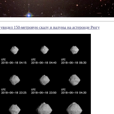
 увидел 150-метровую скалу и валуны на астероиде Рюгу