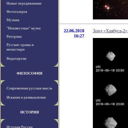
Новые передвжиники
Фотогалерея
Музыка
"Неизвестные" музеи
22.06.2018
Зонд «Хаябуса-2»
16:27
Риторика
Русские храмы и
монастыри
Видеоархив
ФИЛОСОФИЯ
Современная русская мысль
Искания и размышления
ИСТОРИЯ
История России