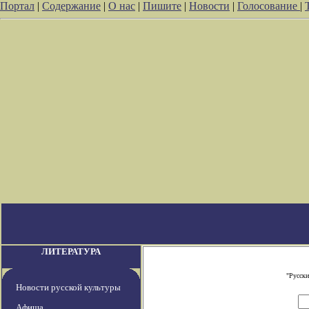
Портал
|
Содержание
|
О нас
|
Пишите
|
Новости
|
Голосование
|
ЛИТЕРАТУРА
"Русски
Новости русской культуры
Афиша