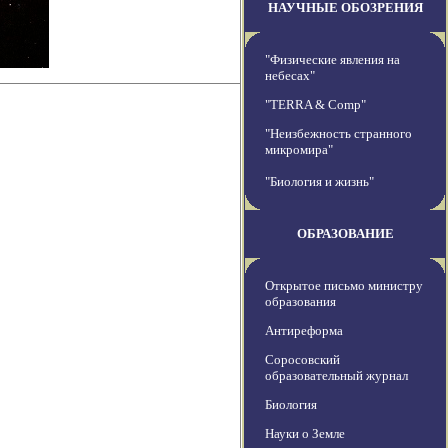
НАУЧНЫЕ ОБОЗРЕНИЯ
"Физические явления на
небесах"
"TERRA & Comp"
"Неизбежность странного
микромира"
"Биология и жизнь"
ОБРАЗОВАНИЕ
Открытое письмо министру
образования
Антиреформа
Соросовский
образовательный журнал
Биология
Науки о Земле