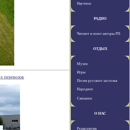
Научпоп
РАДИО
Читают и поют авторы РП
ОТДЫХ
Музеи
Игры
их перевозок
Песни русского застолья
Народное
Смешное
О НАС
Редколлегия