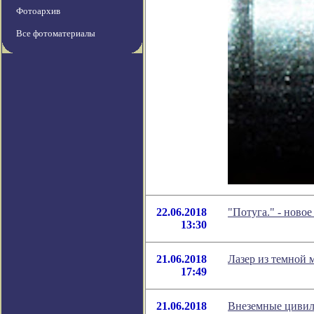
Фотоархив
Все фотоматериалы
22.06.2018
"Потуга." - ново
13:30
21.06.2018
Лазер из темной 
17:49
21.06.2018
Внеземные цивили