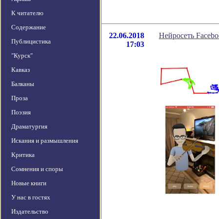
К читателю
Содержание
22.06.2018
Нейросеть Facebo
Публицистика
17:03
"Курск"
Кавказ
Балканы
Проза
Поэзия
Драматургия
Искания и размышления
Критика
Сомнения и споры
Новые книги
У нас в гостях
Издательство