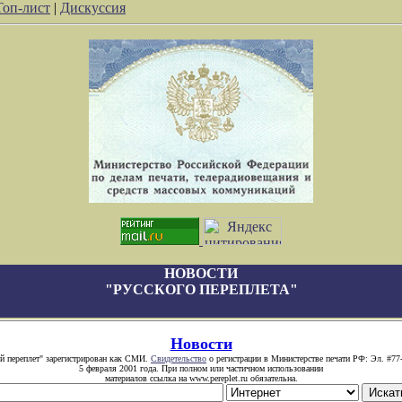
Топ-лист
|
Дискуссия
НОВОСТИ
"РУССКОГО ПЕРЕПЛЕТА"
Новости
й переплет" зарегистрирован как СМИ.
Свидетельство
о регистрации в Министерстве печати РФ: Эл. #77
5 февраля 2001 года. При полном или частичном использовании
материалов ссылка на www.pereplet.ru обязательна.