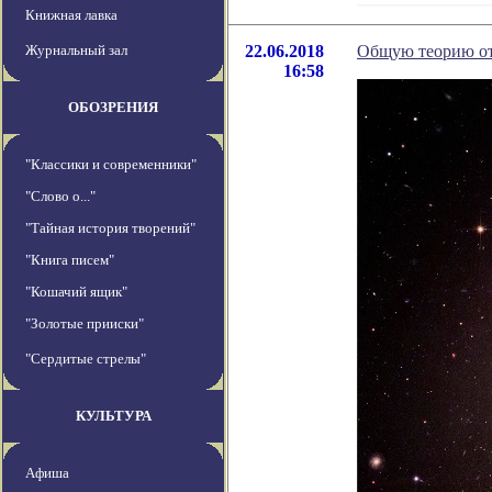
Книжная лавка
Журнальный зал
22.06.2018
Общую теорию от
16:58
ОБОЗРЕНИЯ
"Классики и современники"
"Слово о..."
"Тайная история творений"
"Книга писем"
"Кошачий ящик"
"Золотые прииски"
"Сердитые стрелы"
КУЛЬТУРА
Афиша