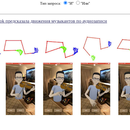
Тип запроса:
"И"
"Или"
ok предсказала движения музыкантов по аудиозаписи