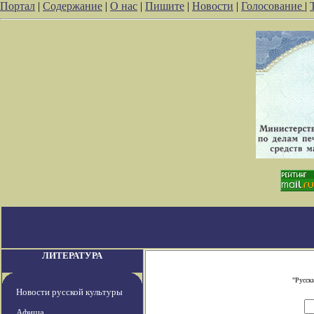
Портал
|
Содержание
|
О нас
|
Пишите
|
Новости
|
Голосование
|
ЛИТЕРАТУРА
"Русск
Новости русской культуры
Афиша