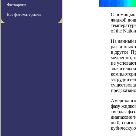
Фотоархив
С помощью 
Все фотоматериалы
жидкой вод
температуре
of the Natio
На данный м
различных т
в другое. П
медленно, т
не успевают
значительна
компьютерн
затрудните
существова
предсказано
Американск
фазу жидко
твердая фаз
диапазоне т
до 0,5 паск
кубическую 