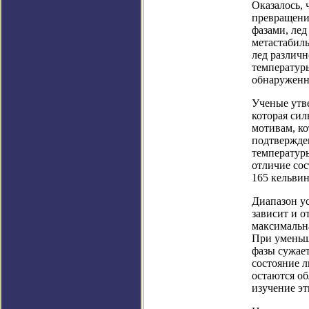
Оказалось, 
превращени
фазами, лед
метастабиль
лед различ
температуры
обнаруженн
Ученые утве
которая сил
мотивам, ко
подтвержде
температур
отличие сос
165 кельвин
Диапазон у
зависит и о
максимальна
При уменьш
фазы сужает
состояние л
остаются о
изучение эт