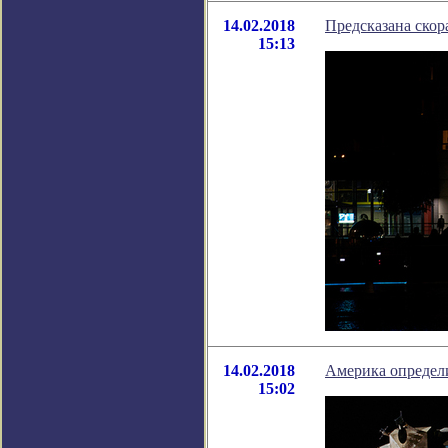
14.02.2018
Предсказана скор
15:13
14.02.2018
Америка определ
15:02