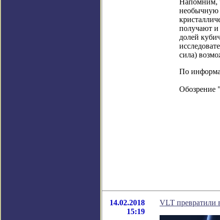
Напомним, 
необычную 
кристаллич
получают и 
долей куби
исследовате
сила) возм
По информаци
Обозрение 
14.02.2018
VLT превратили 
15:19