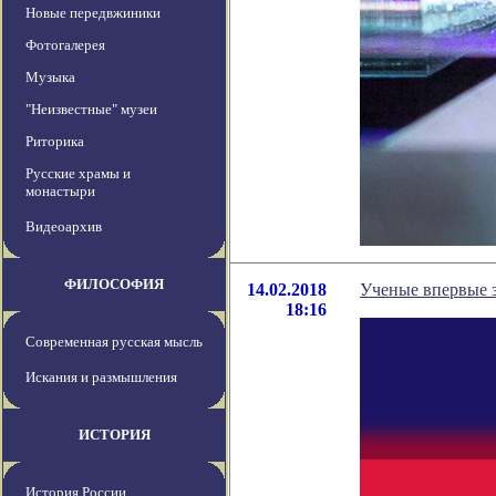
Новые передвжиники
Фотогалерея
Музыка
"Неизвестные" музеи
Риторика
Русские храмы и
монастыри
Видеоархив
ФИЛОСОФИЯ
14.02.2018
Ученые впервые 
18:16
Современная русская мысль
Искания и размышления
ИСТОРИЯ
История России