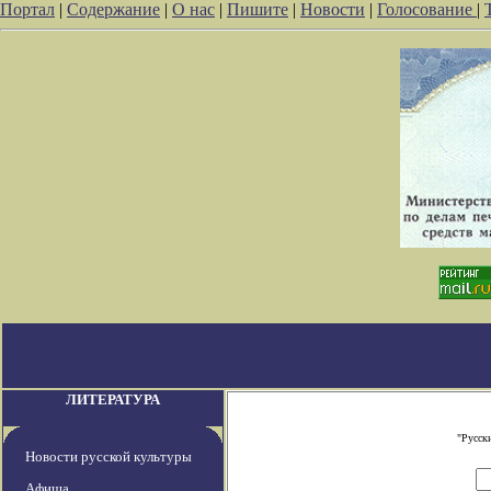
Портал
|
Содержание
|
О нас
|
Пишите
|
Новости
|
Голосование
|
ЛИТЕРАТУРА
"Русск
Новости русской культуры
Афиша