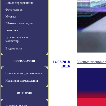
Новые передвжиники
Фотогалерея
Музыка
"Неизвестные" музеи
Риторика
Русские храмы и
монастыри
Видеоархив
ФИЛОСОФИЯ
14.02.2018
Ученые впервые 
18:16
Современная русская мысль
Искания и размышления
ИСТОРИЯ
История России