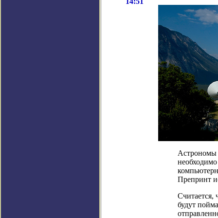
14:51
Астрономы 
необходимо 
компьютерны
Препринт ис
Считается, 
будут пойм
отправленно