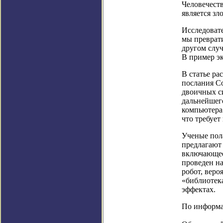
Человечеств
является з
Исследовате
мы преврати
другом случ
В пример эк
В статье ра
послания Co
двоичных си
дальнейшего
компьютера
что требует
Ученые пол
предлагают
включающее
проведен на
робот, веро
«библиотек
эффектах.
По информац