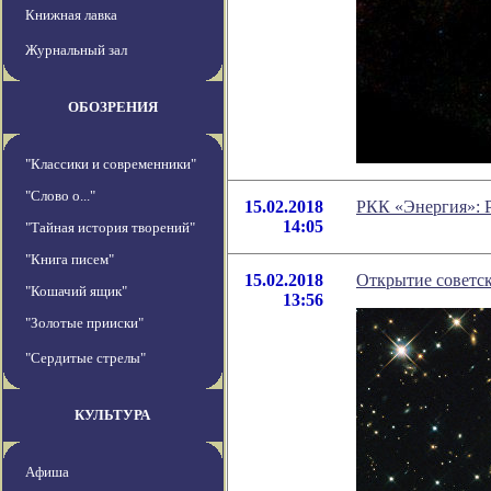
Книжная лавка
Журнальный зал
ОБОЗРЕНИЯ
"Классики и современники"
"Слово о..."
15.02.2018
РКК «Энергия»: Р
14:05
"Тайная история творений"
"Книга писем"
15.02.2018
Открытие советс
"Кошачий ящик"
13:56
"Золотые прииски"
"Сердитые стрелы"
КУЛЬТУРА
Афиша