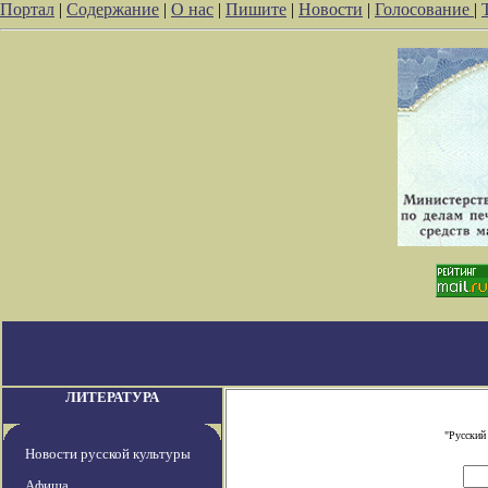
Портал
|
Содержание
|
О нас
|
Пишите
|
Новости
|
Голосование
|
ЛИТЕРАТУРА
"Русский
Новости русской культуры
Афиша