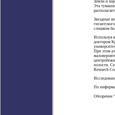
Земли и хо
Эта туманно
располагает
Звездные ве
гигантского
слишком бол
Используя к
доктором К
университет
При этом ал
маловероятн
центробежн
полости. С
Research Co
Исследовани
По информац
Обозрение 