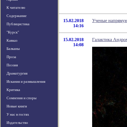
К читателю
Содержание
15.02.2018
Ученые напрямую
Публицистика
14:16
"Курск"
15.02.2018
Галактика Андром
Кавказ
14:08
Балканы
Проза
Поэзия
Драматургия
Искания и размышления
Критика
Сомнения и споры
Новые книги
У нас в гостях
Издательство