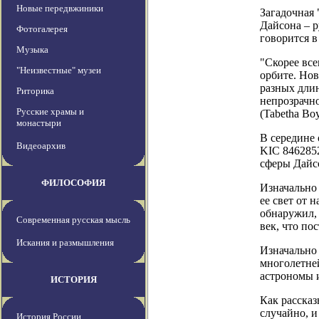
Новые передвжиники
Загадочная 
Дайсона – р
Фотогалерея
говорится в 
Музыка
"Скорее все
"Неизвестные" музеи
орбите. Нов
разных длин
Риторика
непрозрачно
Русские храмы и
(Tabetha Bo
монастыри
В середине 
Видеоархив
KIC 8462852
сферы Дайс
ФИЛОСОФИЯ
Изначально 
ее свет от 
обнаружил, 
Современная русская мысль
век, что по
Искания и размышления
Изначально 
многолетней
астрономы и
ИСТОРИЯ
Как расска
случайно, и
История России