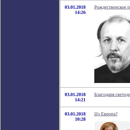
03.01.2018
Рождественское 
14:26
03.01.2018
Благодаря светод
14:21
03.01.2018
Цэ Европа?
10:28