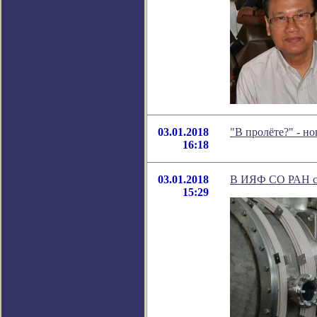
03.01.2018
"В пролёте?" - н
16:18
03.01.2018
В ИЯФ СО РАН со
15:29