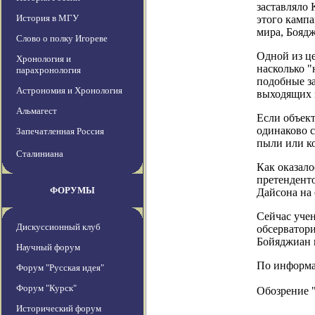
заставляло 
История в МГУ
этого кампа
мира, Боядж
Слово о полку Игореве
Одной из це
Хронология и
насколько "
парахронология
подобные за
Астрономия и Хронология
выходящих з
Альмагест
Если объект
одинаково с
Запечатленная Россия
пыли или ко
Сталиниана
Как оказало
претендент
ФОРУМЫ
Дайсона на 
Сейчас уче
Дискуссионный клуб
обсерватори
Бойяджиан и
Научный форум
По информац
Форум "Русская идея"
Форум "Курск"
Обозрение 
Исторический форум