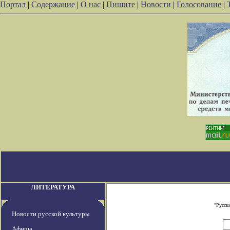
Портал
|
Содержание
|
О нас
|
Пишите
|
Новости
|
Голосование
|
ЛИТЕРАТУРА
"Русск
Новости русской культуры
Афиша