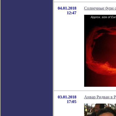
04.01.2018
Солнечные бури 
12:47
03.01.2018
Анвар Ридван в Р
17:05