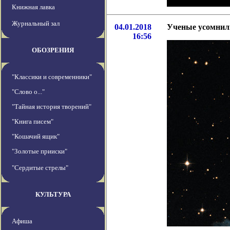
Книжная лавка
Журнальный зал
04.01.2018
Ученые усомнили
16:56
ОБОЗРЕНИЯ
"Классики и современники"
"Слово о..."
"Тайная история творений"
"Книга писем"
"Кошачий ящик"
"Золотые прииски"
"Сердитые стрелы"
КУЛЬТУРА
Афиша