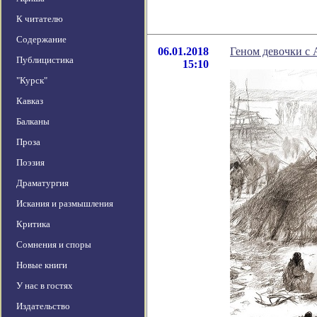
К читателю
Содержание
06.01.2018
Геном девочки с 
Публицистика
15:10
"Курск"
Кавказ
Балканы
Проза
Поэзия
Драматургия
Искания и размышления
Критика
Сомнения и споры
Новые книги
У нас в гостях
Издательство