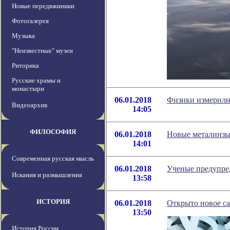
Новые передвжиники
Фотогалерея
Музыка
"Неизвестные" музеи
Риторика
Русские храмы и
монастыри
06.01.2018
Физики измерили 
Видеоархив
14:05
ФИЛОСОФИЯ
06.01.2018
Новые металинзы 
14:01
Современная русская мысль
06.01.2018
Ученые предупре
Искания и размышления
13:58
ИСТОРИЯ
06.01.2018
Открыто новое са
13:50
История России