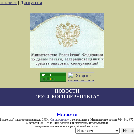
Топ-лист
|
Дискуссия
НОВОСТИ
"РУССКОГО ПЕРЕПЛЕТА"
Новости
й переплет" зарегистрирован как СМИ.
Свидетельство
о регистрации в Министерстве печати РФ: Эл. #77
5 февраля 2001 года. При полном или частичном использовании
материалов ссылка на www.pereplet.ru обязательна.