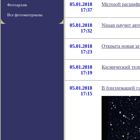
05.01.2018
Microsoft расшиф
Фотоархив
17:37
Все фотоматериалы
05.01.2018
Nissan научит ав
17:32
05.01.2018
Открыта новая за
17:23
05.01.2018
Космический теле
17:19
05.01.2018
В близлежащей г
17:15