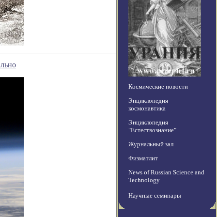
ально
Космические новости
Энциклопедия
космонавтика
Энциклопедия
"Естествознание"
Журнальный зал
Физматлит
News of Russian Science and
Technology
Научные семинары