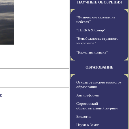
НАУЧНЫЕ ОБОЗРЕНИЯ
"Физические явления на
небесах"
"TERRA & Comp"
"Неизбежность странного
микромира"
"Биология и жизнь"
ОБРАЗОВАНИЕ
Открытое письмо министру
образования
е
Антиреформа
Соросовский
образовательный журнал
Биология
Науки о Земле