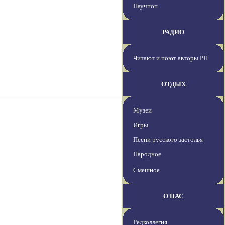
Научпоп
РАДИО
Читают и поют авторы РП
ОТДЫХ
Музеи
Игры
Песни русского застолья
Народное
Смешное
О НАС
Редколлегия