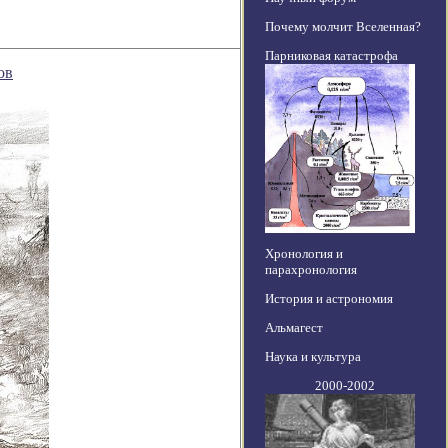
Почему молчит Вселенная?
Парниковая катастрофа
ов
Хронология и
парахронология
История и астрономия
Альмагест
Наука и культура
2000-2002