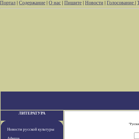
Портал
|
Содержание
|
О нас
|
Пишите
|
Новости
|
Голосование
|
ЛИТЕРАТУРА
"Русски
Новости русской культуры
Афиша