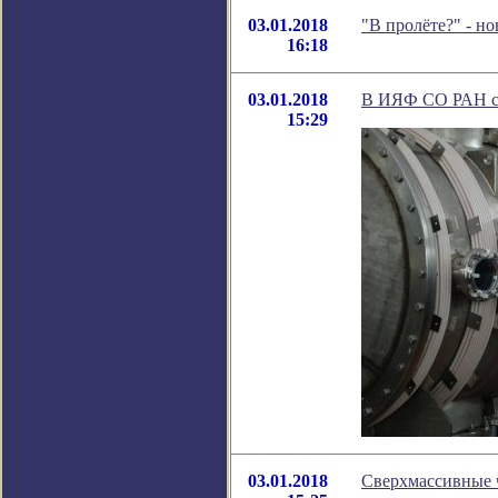
03.01.2018
"В пролёте?" - н
16:18
03.01.2018
В ИЯФ СО РАН со
15:29
03.01.2018
Сверхмассивные 