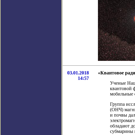
03.01.2018
«Квантовое ради
14:57
Ученые Нац
квантовой ф
мобильные с
Группа иссл
(ОНЧ) магн
и почвы да
электромаг
обладают до
субмарины в