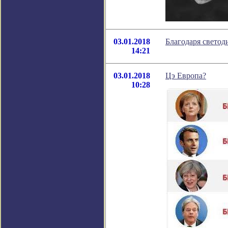
03.01.2018
Благодаря светод
14:21
03.01.2018
Цэ Европа?
10:28