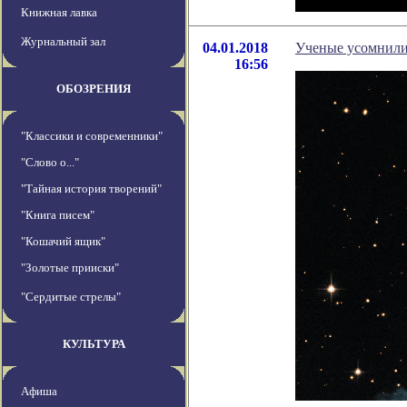
Книжная лавка
Журнальный зал
04.01.2018
Ученые усомнилис
16:56
ОБОЗРЕНИЯ
"Классики и современники"
"Слово о..."
"Тайная история творений"
"Книга писем"
"Кошачий ящик"
"Золотые прииски"
"Сердитые стрелы"
КУЛЬТУРА
Афиша