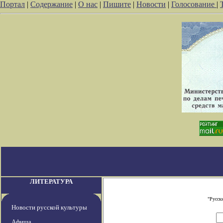
Портал
|
Содержание
|
О нас
|
Пишите
|
Новости
|
Голосование
|
ЛИТЕРАТУРА
"Русск
Новости русской культуры
Афиша