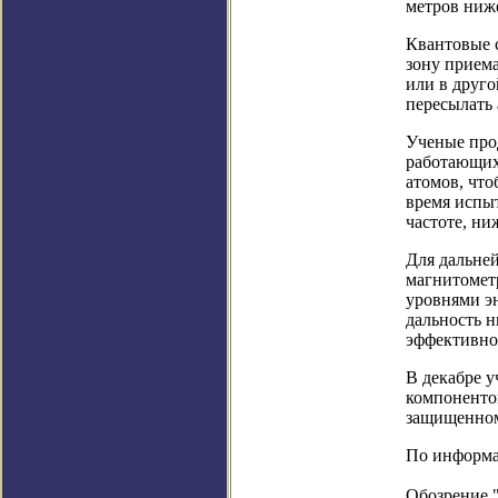
метров ниж
Квантовые 
зону приема
или в друг
пересылать 
Ученые про
работающих
атомов, что
время испыт
частоте, ни
Для дальне
магнитометр
уровнями эн
дальность н
эффективнос
В декабре 
компоненто
защищенном
По информац
Обозрение 