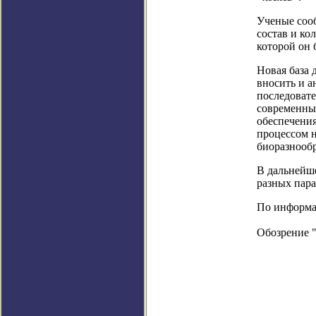
Ученые сооб
состав и ко
которой он 
Новая база 
вносить и а
последовате
современны
обеспечения
процессом н
биоразнообр
В дальнейш
разных пара
По информац
Обозрение 