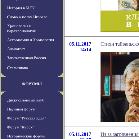
История в МГУ
Слово о полку Игореве
Хронология и
парахронология
Астрономия и Хронология
05.11.2017
Стихи тайваньско
Альмагест
14:14
Запечатленная Россия
Сталиниана
ФОРУМЫ
Дискуссионный клуб
Научный форум
Форум "Русская идея"
Форум "Курск"
05.11.2017
Из-за загрязнени
Исторический форум