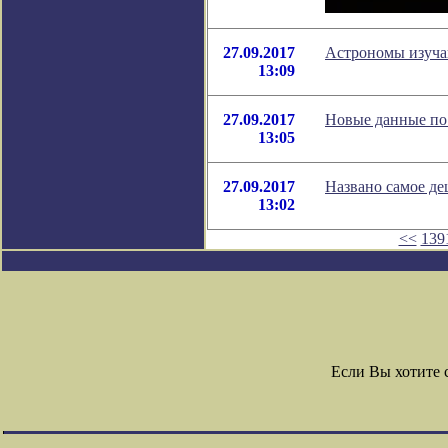
27.09.2017
Астрономы изуча
13:09
27.09.2017
Новые данные по 
13:05
27.09.2017
Названо самое де
13:02
<<
139
Если Вы хотите