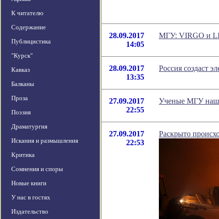
К читателю
Содержание
28.09.2017
МГУ: VIRGO и LI
Публицистика
14:05
"Курск"
28.09.2017
Россия создаст э
Кавказ
13:35
Балканы
Проза
27.09.2017
Ученые МГУ нашл
22:55
Поэзия
Драматургия
27.09.2017
Раскрыто происх
Искания и размышления
22:53
Критика
Сомнения и споры
Новые книги
У нас в гостях
Издательство