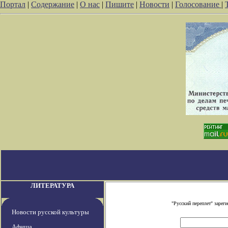
Портал
|
Содержание
|
О нас
|
Пишите
|
Новости
|
Голосование
|
ЛИТЕРАТУРА
"Русский переплет" заре
Новости русской культуры
Афиша