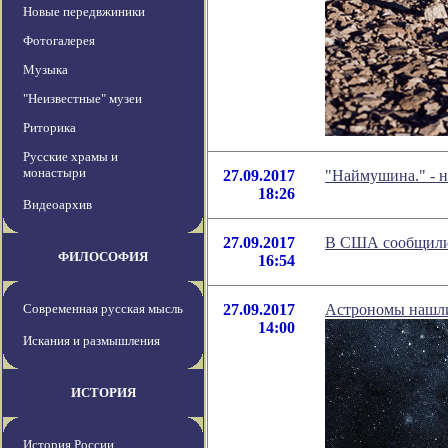
Новые передвжиники
Фотогалерея
Музыка
"Неизвестные" музеи
Риторика
Русские храмы и
монастыри
27.09.2017
"Наймушина." - 
18:26
Видеоархив
27.09.2017
В США сообщили 
ФИЛОСОФИЯ
16:54
Современная русская мысль
27.09.2017
Астрономы нашли
14:00
Искания и размышления
ИСТОРИЯ
История России