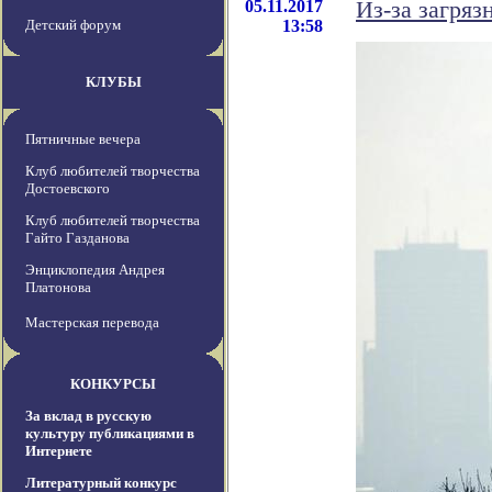
05.11.2017
Из-за загря
Детский форум
13:58
КЛУБЫ
Пятничные вечера
Клуб любителей творчества
Достоевского
Клуб любителей творчества
Гайто Газданова
Энциклопедия Андрея
Платонова
Мастерская перевода
КОНКУРСЫ
За вклад в русскую
культуру публикациями в
Интернете
Литературный конкурс