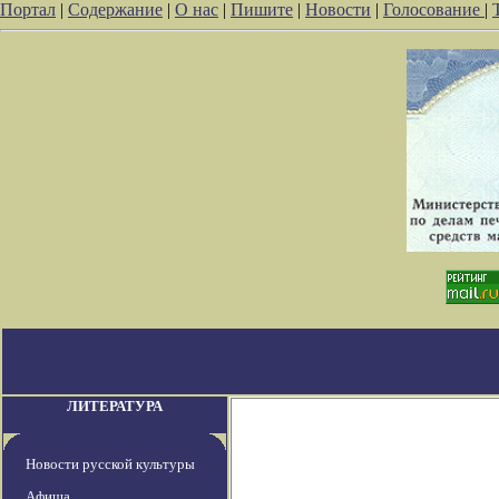
Портал
|
Содержание
|
О нас
|
Пишите
|
Новости
|
Голосование
|
ЛИТЕРАТУРА
Новости русской культуры
Афиша