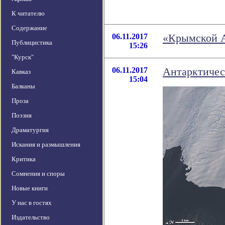
К читателю
Содержание
06.11.2017
«Крымской А
Публицистика
15:26
"Курск"
06.11.2017
Антарктичес
Кавказ
15:04
Балканы
Проза
Поэзия
Драматургия
Искания и размышления
Критика
Сомнения и споры
Новые книги
У нас в гостях
Издательство