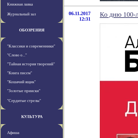
Книжная лавка
06.11.2017
Ко дню 100-
Журнальный зал
12:31
ОБОЗРЕНИЯ
"Классики и современники"
"Слово о..."
"Тайная история творений"
"Книга писем"
"Кошачий ящик"
"Золотые прииски"
"Сердитые стрелы"
КУЛЬТУРА
Афиша