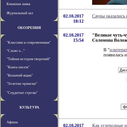
Книжная лавка
Журнальный зал
02.10.2017
Сауны оказались 
18:12
ОБОЗРЕНИЯ
02.10.2017
"Великое чуть-ч
15:54
Соломона Воло
"Классики и современники"
В "
цлитера
"Слово о..."
появилась н
"Тайная история творений"
"Книга писем"
"Кошачий ящик"
"Золотые прииски"
"Сердитые стрелы"
КУЛЬТУРА
Афиша
02.10.2017
Как углеродные 