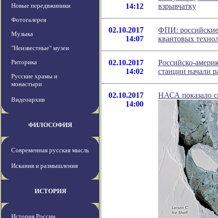
Новые передвжиники
14:12
взрывчатку
Фотогалерея
02.10.2017
ФПИ: российские 
Музыка
14:07
квантовых техно
"Неизвестные" музеи
Риторика
02.10.2017
Российско-амери
14:02
станции начали р
Русские храмы и
монастыри
02.10.2017
НАСА показало сн
Видеоархив
14:00
ФИЛОСОФИЯ
Современная русская мысль
Искания и размышления
ИСТОРИЯ
История России