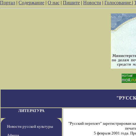
Портал
|
Содержание
|
О нас
|
Пишите
|
Новости
|
Голосование
|
"РУССК
ЛИТЕРАТУРА
"Русский переплет" зарегистрирован 
Новости русской культуры
печати
5 февраля 2001 года. П
Афиша