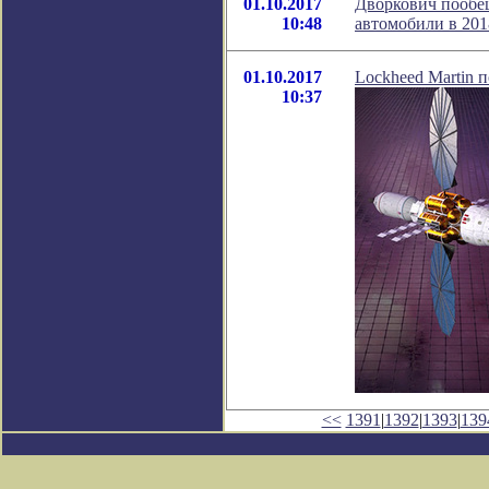
01.10.2017
Дворкович пообе
10:48
автомобили в 201
01.10.2017
Lockheed Martin 
10:37
<<
1391
|
1392
|
1393
|
139