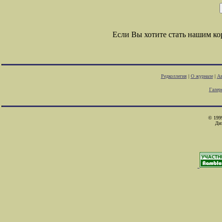
Если Вы хотите стать нашим к
Редколлегия
|
О журнале
|
Ав
Галер
© 1999
Ди