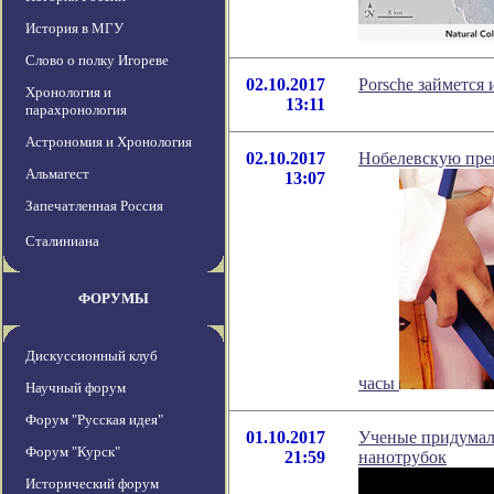
История в МГУ
Слово о полку Игореве
02.10.2017
Porsche займется
Хронология и
13:11
парахронология
Астрономия и Хронология
02.10.2017
Нобелевскую пре
Альмагест
13:07
Запечатленная Россия
Сталиниана
ФОРУМЫ
Дискуссионный клуб
часы
Научный форум
Форум "Русская идея"
01.10.2017
Ученые придумал
Форум "Курск"
21:59
нанотрубок
Исторический форум