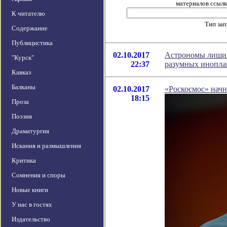
материалов ссылка
К читателю
Тип за
Содержание
Публицистика
02.10.2017
Астрономы лишил
"Курск"
22:37
разумных инопла
Кавказ
Балканы
02.10.2017
«Роскосмос» нач
18:15
Проза
Поэзия
Драматургия
Искания и размышления
Критика
Сомнения и споры
Новые книги
У нас в гостях
Издательство