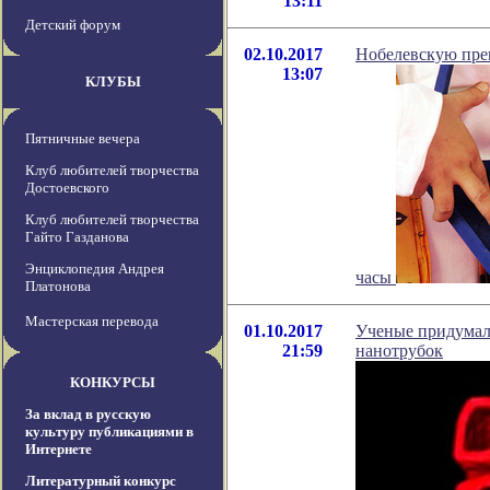
13:11
Детский форум
02.10.2017
Нобелевскую пре
13:07
КЛУБЫ
Пятничные вечера
Клуб любителей творчества
Достоевского
Клуб любителей творчества
Гайто Газданова
Энциклопедия Андрея
часы
Платонова
Мастерская перевода
01.10.2017
Ученые придумал
21:59
нанотрубок
КОНКУРСЫ
За вклад в русскую
культуру публикациями в
Интернете
Литературный конкурс