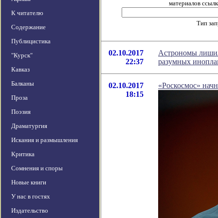
материалов ссылка
К читателю
Тип за
Содержание
Публицистика
02.10.2017
Астрономы лишил
"Курск"
22:37
разумных инопла
Кавказ
Балканы
02.10.2017
«Роскосмос» нач
18:15
Проза
Поэзия
Драматургия
Искания и размышления
Критика
Сомнения и споры
Новые книги
У нас в гостях
Издательство