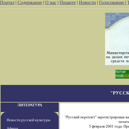
Портал
|
Содержание
|
О нас
|
Пишите
|
Новости
|
Голосование
|
"РУССК
ЛИТЕРАТУРА
"Русский переплет" зарегистрирован 
Новости русской культуры
печати
5 февраля 2001 года. П
Афиша