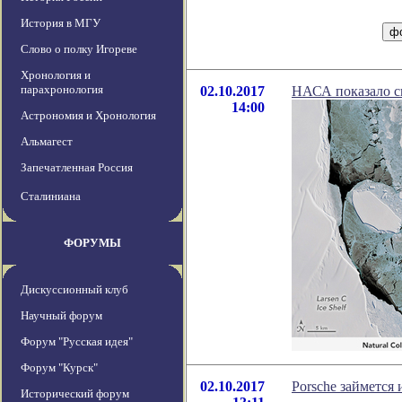
История в МГУ
Слово о полку Игореве
Хронология и
парахронология
02.10.2017
НАСА показало сн
14:00
Астрономия и Хронология
Альмагест
Запечатленная Россия
Сталиниана
ФОРУМЫ
Дискуссионный клуб
Научный форум
Форум "Русская идея"
Форум "Курск"
02.10.2017
Porsche займется
Исторический форум