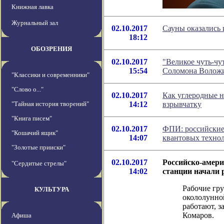
Книжная лавка
Журнальный зал
02.10.2017
Сауны оказались 
18:12
ОБОЗРЕНИЯ
02.10.2017
"Великое чуть-чу
15:54
Соломона Волож
"Классики и современники"
"Слово о..."
02.10.2017
Как углеродные 
"Тайная история творений"
14:12
взрывчатку
"Книга писем"
02.10.2017
ФПИ: российские 
"Кошачий ящик"
14:07
квантовых техно
"Золотые прииски"
02.10.2017
Российско-амери
"Сердитые стрелы"
14:02
станции начали 
Рабочие гр
КУЛЬТУРА
окололунно
работают, з
Комаров.
Афиша