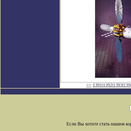
<<
1391
|
1392
|
1393
|
139
Если Вы хотите стать нашим к