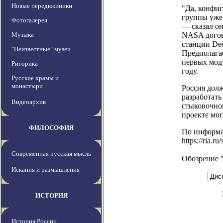
Новые передвжиники
"Да, конфиг
группы уже 
Фотогалерея
— сказал он
Музыка
NASA догов
станции Dee
"Неизвестные" музеи
Предполагае
первых мод
Риторика
году.
Русские храмы и
монастыри
Россия долж
разработать
Видеоархив
стыковочног
проекте мо
ФИЛОСОФИЯ
По информ
https://ria.
Современная русская мысль
Обозрение 
Искания и размышления
ИСТОРИЯ
История России