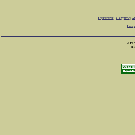
Редколлегия
|
О журнале
|
Ав
Галер
© 1999
Ди