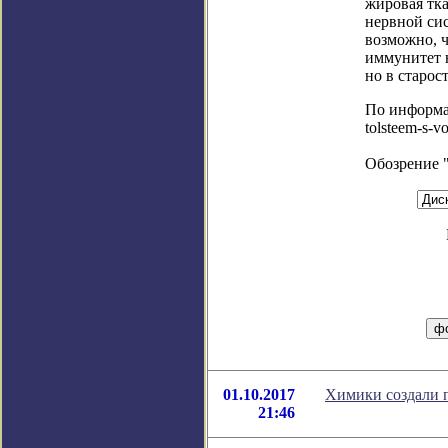
жировая тка
нервной си
возможно, ч
иммунитет н
но в старос
По информац
tolsteem-s-
Обозрение 
01.10.2017
Химики создали 
21:46