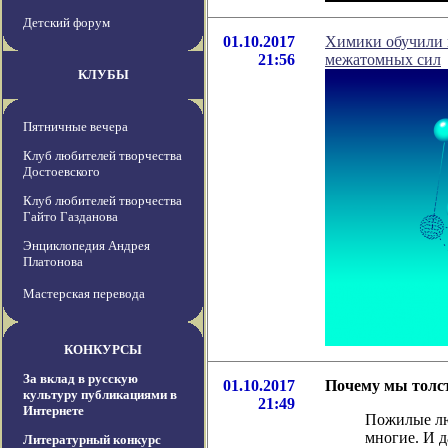
Детский форум
01.10.2017
Химики обучили 
21:56
межатомных сил
КЛУБЫ
Пятничные вечера
Клуб любителей творчества
Достоевского
Клуб любителей творчества
Гайто Газданова
Энциклопедия Андрея
Платонова
Мастерская перевода
КОНКУРСЫ
За вклад в русскую
01.10.2017
Почему мы толст
культуру публикациями в
21:49
Интернете
Пожилые люд
многие. И д
Литературный конкурс