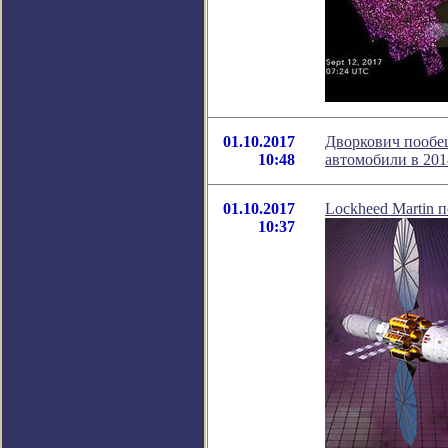
01.10.2017
Дворкович пообе
10:48
автомобили в 201
01.10.2017
Lockheed Martin 
10:37