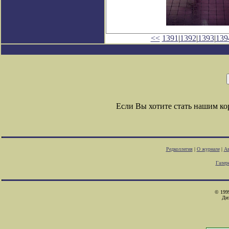
<<
1391
|
1392
|
1393
|
139
Если Вы хотите стать нашим к
Редколлегия
|
О журнале
|
Ав
Галер
© 1999
Ди