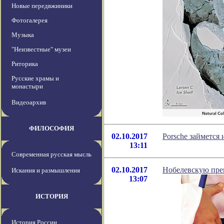
Новые передвжиники
Фотогалерея
Музыка
"Неизвестные" музеи
Риторика
Русские храмы и
монастыри
Видеоархив
ФИЛОСОФИЯ
02.10.2017
Porsche займется
13:11
Современная русская мысль
02.10.2017
Нобелевскую пре
Искания и размышления
13:07
ИСТОРИЯ
История России