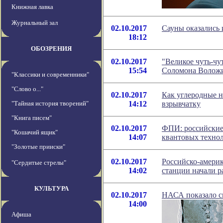
Книжная лавка
Журнальный зал
02.10.2017
Сауны оказались 
18:12
ОБОЗРЕНИЯ
02.10.2017
"Великое чуть-чу
15:54
Соломона Волож
"Классики и современники"
"Слово о..."
02.10.2017
Как углеродные 
"Тайная история творений"
14:12
взрывчатку
"Книга писем"
02.10.2017
ФПИ: российские 
"Кошачий ящик"
14:07
квантовых техно
"Золотые прииски"
02.10.2017
Российско-амери
"Сердитые стрелы"
14:02
станции начали р
КУЛЬТУРА
02.10.2017
НАСА показало сн
14:00
Афиша