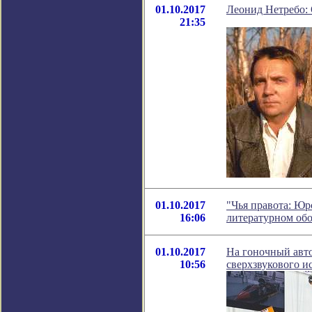
01.10.2017
Леонид Нетребо: 
21:35
01.10.2017
"Чья правота: Юр
16:06
литературном об
01.10.2017
На гоночный авто
10:56
сверхзвукового и