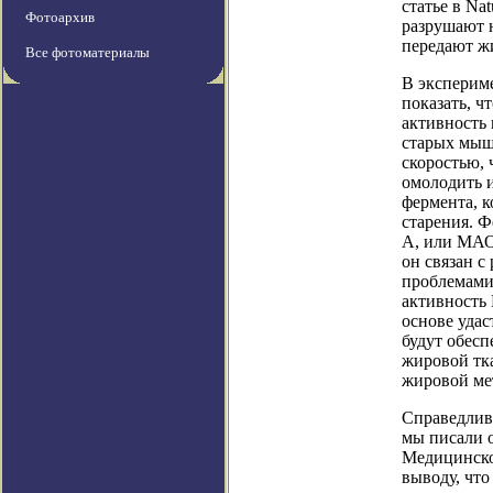
статье в Na
Фотоархив
разрушают 
передают ж
Все фотоматериалы
В эксперим
показать, ч
активность 
старых мыш
скоростью, 
омолодить 
фермента, к
старения. Ф
А, или МАО
он связан 
проблемами
активность 
основе удас
будут обес
жировой тк
жировой ме
Справедливо
мы писали 
Медицинско
выводу, что