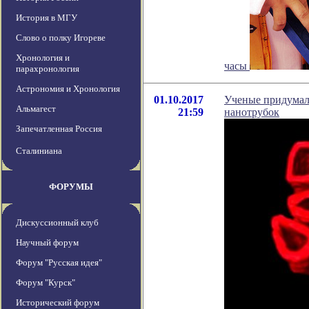
История в МГУ
Слово о полку Игореве
Хронология и
часы
парахронология
Астрономия и Хронология
01.10.2017
Ученые придумал
Альмагест
21:59
нанотрубок
Запечатленная Россия
Сталиниана
ФОРУМЫ
Дискуссионный клуб
Научный форум
Форум "Русская идея"
Форум "Курск"
Исторический форум