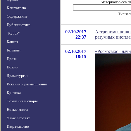
материалов ссылка
К читателю
Тип за
Содержание
Публицистика
02.10.2017
Астрономы лишил
"Курск"
22:37
разумных инопла
Кавказ
Балканы
02.10.2017
«Роскосмос» нач
18:15
Проза
Поэзия
Драматургия
Искания и размышления
Критика
Сомнения и споры
Новые книги
У нас в гостях
Издательство