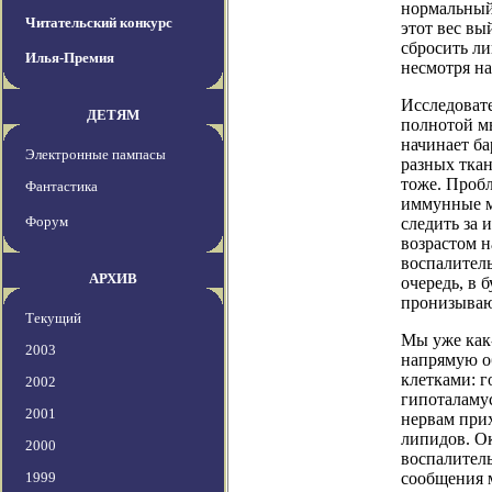
нормальный 
Читательский конкурс
этот вес вы
сбросить л
Илья-Премия
несмотря н
Исследовате
ДЕТЯМ
полнотой м
начинает ба
Электронные пампасы
разных ткан
тоже. Проб
Фантастика
иммунные ма
Форум
следить за 
возрастом 
воспалитель
АРХИВ
очередь, в 
пронизываю
Текущий
Мы уже как-
2003
напрямую о
клетками: 
2002
гипоталамус
2001
нервам при
липидов. Ок
2000
воспалител
1999
сообщения 