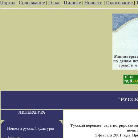
Портал
|
Содержание
|
О нас
|
Пишите
|
Новости
|
Голосование
|
"РУССК
ЛИТЕРАТУРА
"Русский переплет" зарегистрирован 
Новости русской культуры
печати
5 февраля 2001 года. П
Афиша