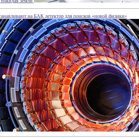
е покидая Земли
анавливают на БАК детектор для поисков «новой физики»