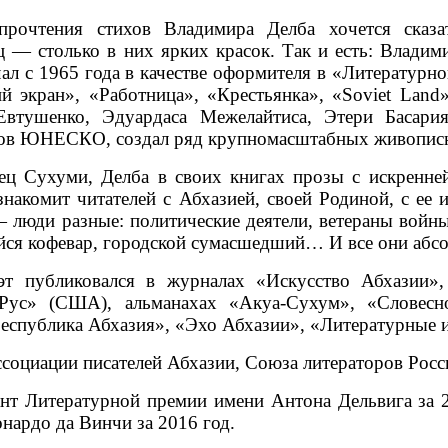
прочтения стихов Владимира Делба хочется сказат
 — столько в них ярких красок. Так и есть: Владим
ал с 1965 года в качестве оформителя в «Литературно
й экран», «Работница», «Крестьянка», «Soviet Lan
Евтушенко, Эдуардаса Межелайтиса, Этери Басари
ов ЮНЕСКО, создал ряд крупномасштабных живопис
ец Сухуми, Делба в своих книгах прозы с искренне
знакомит читателей с Абхазией, своей Родиной, с ее 
 люди разные: политические деятели, ветераны войн
ся кофевар, городской сумасшедший… И все они абсо
эт публиковался в журналах «Искусство Абхазии»
Рус» (США), альманахах «Акуа-Сухум», «Словесно
Республика Абхазия», «Эхо Абхазии», «Литературные и
социации писателей Абхазии, Союза литераторов Росси
нт Литературной премии имени Антона Дельвига за 
нардо да Винчи за 2016 год.