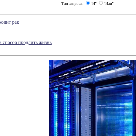
Тип запроса:
"И"
"Или"
ходит рак
н способ продлить жизнь