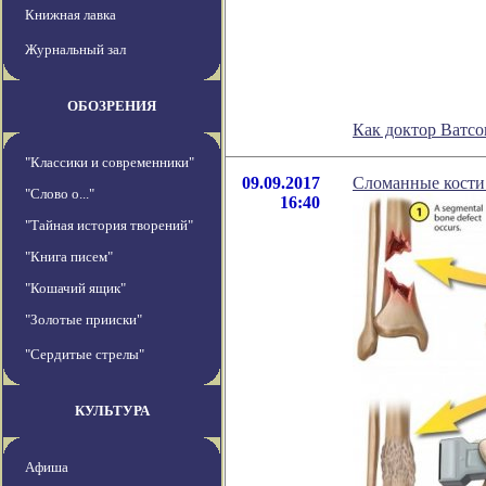
Книжная лавка
Журнальный зал
ОБОЗРЕНИЯ
Как доктор Ватсо
"Классики и современники"
09.09.2017
Сломанные кости
"Слово о..."
16:40
"Тайная история творений"
"Книга писем"
"Кошачий ящик"
"Золотые прииски"
"Сердитые стрелы"
КУЛЬТУРА
Афиша