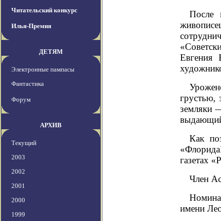
Читательский конкурс
После 
живописец
Илья-Премия
сотруднич
«Советски
ДЕТЯМ
Евгения 
художник
Электронные пампасы
Фантастика
Урожен
грустью, 
Форум
земляки —
выдающий
АРХИВ
Как по
Текущий
«Флорида
2003
газетах «
2002
Член Ас
2001
Номина
2000
имени Лео
1999