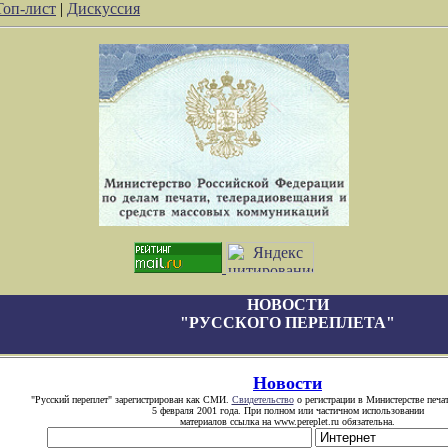
Топ-лист
|
Дискуссия
НОВОСТИ
"РУССКОГО ПЕРЕПЛЕТА"
Новости
"Русский переплет" зарегистрирован как СМИ.
Свидетельство
о регистрации в Министерстве печа
5 февраля 2001 года. При полном или частичном использовании
материалов ссылка на www.pereplet.ru обязательна.