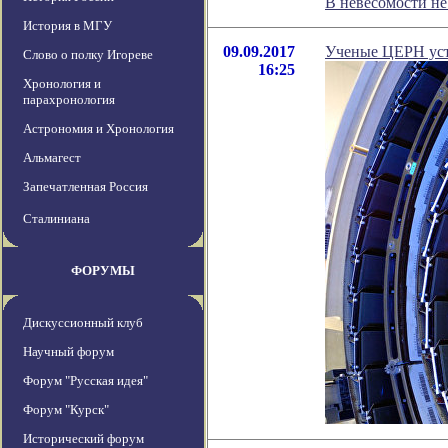
В невесомости н
История в МГУ
09.09.2017
Ученые ЦЕРН уст
Слово о полку Игореве
16:25
Хронология и
парахронология
Астрономия и Хронология
Альмагест
Запечатленная Россия
Сталиниана
ФОРУМЫ
Дискуссионный клуб
Научный форум
Форум "Русская идея"
Форум "Курск"
Исторический форум