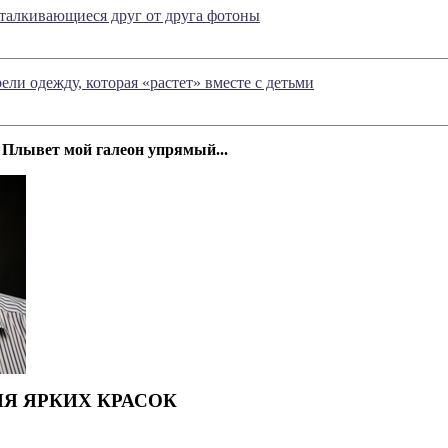
талкивающиеся друг от друга фотоны
ели одежду, которая «растет» вместе с детьми
Плывет мой галеон упрямый...
ИЯ
ЯРКИХ
КРАСОК