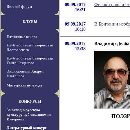
09.09.2017
Физики нашли от
Детский форум
16:21
КЛУБЫ
09.09.2017
В Британии изобр
16:18
Пятничные вечера
09.09.2017
Владимир Делба 
Клуб любителей творчества
15:38
Достоевского
Клуб любителей творчества
Гайто Газданова
Энциклопедия Андрея
Платонова
Мастерская перевода
КОНКУРСЫ
За вклад в русскую
культуру публикациями в
ПОЭЗ
Интернете
Литературный конкурс