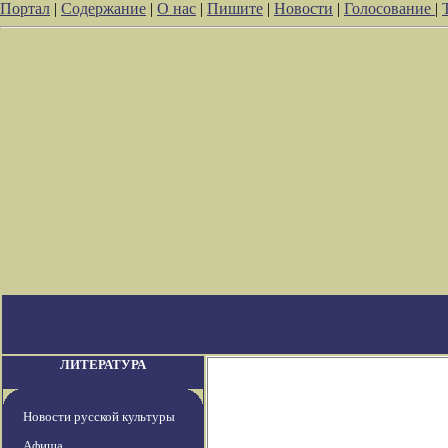
Портал
|
Содержание
|
О нас
|
Пишите
|
Новости
|
Голосование
|
ЛИТЕРАТУРА
Новости русской культуры
Афиша