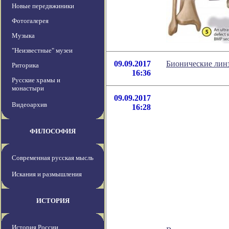
Новые передвжиники
Фотогалерея
Музыка
"Неизвестные" музеи
09.09.2017
Бионические линз
Риторика
16:36
Русские храмы и
монастыри
09.09.2017
Видеоархив
16:28
ФИЛОСОФИЯ
Современная русская мысль
Искания и размышления
ИСТОРИЯ
История России