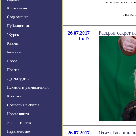
материалов ссылка
К читателю
Тип за
Содержание
Публицистика
26.07.2017
Раскрыт секрет п
"Курск"
15:17
Кавказ
Балканы
Проза
Поэзия
Драматургия
Искания и размышления
Критика
Сомнения и споры
Новые книги
У нас в гостях
Издательство
26.07.2017
Отчет Гагарина н