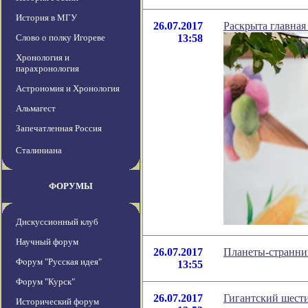
История в МГУ
26.07.2017
Раскрыта главная
Слово о полку Игореве
13:58
Хронология и
парахронология
Астрономия и Хронология
Альмагест
Запечатленная Россия
Сталиниана
ФОРУМЫ
Дискуссионный клуб
Научный форум
26.07.2017
Планеты-странни
Форум "Русская идея"
13:55
Форум "Курск"
26.07.2017
Гигантский шести
Исторический форум