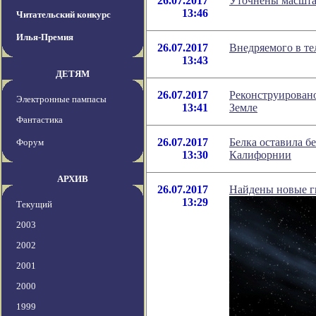
26.07.2017
Уточнены масшта
13:46
Читательский конкурс
Илья-Премия
26.07.2017
Внедряемого в те
13:43
ДЕТЯМ
26.07.2017
Реконструировано
Электронные пампасы
13:41
Земле
Фантастика
26.07.2017
Белка оставила бе
Форум
13:30
Калифорнии
АРХИВ
26.07.2017
Найдены новые г
13:29
Текущий
2003
2002
2001
2000
1999