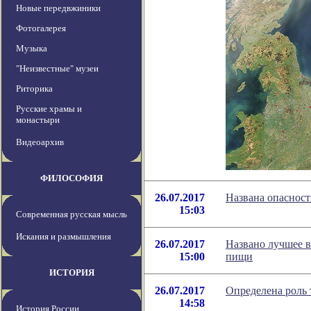
Новые передвжиники
Фотогалерея
Музыка
"Неизвестные" музеи
Риторика
Русские храмы и
монастыри
Видеоархив
ФИЛОСОФИЯ
26.07.2017
Названа опасност
15:03
Современная русская мысль
Искания и размышления
26.07.2017
Названо лучшее в
15:00
пищи
ИСТОРИЯ
26.07.2017
Определена роль 
14:58
История России