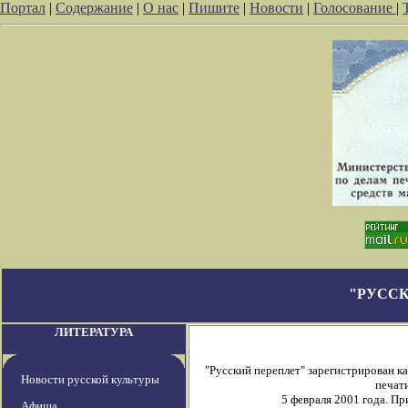
Портал
|
Содержание
|
О нас
|
Пишите
|
Новости
|
Голосование
|
"РУССК
ЛИТЕРАТУРА
"Русский переплет" зарегистрирован 
Новости русской культуры
печати
5 февраля 2001 года. П
Афиша