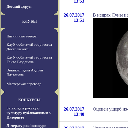
13:53
Детский форум
26.07.2017
В недрах Луны н
13:51
КЛУБЫ
Пятничные вечера
Клуб любителей творчества
Достоевского
Клуб любителей творчества
Гайто Газданова
Энциклопедия Андрея
Платонова
Мастерская перевода
КОНКУРСЫ
За вклад в русскую
26.07.2017
Оценен ущерб из-
культуру публикациями в
13:48
Интернете
Литературный конкурс