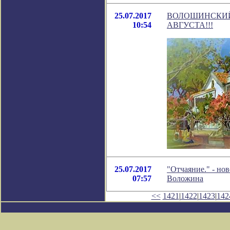
25.07.2017
ВОЛОШИНСКИЙ 
10:54
АВГУСТА!!!
25.07.2017
"Отчаяние." - но
07:57
Воложина
<<
1421
|
1422
|
1423
|
142