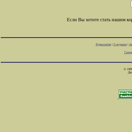
Если Вы хотите стать нашим к
Редколлегия
|
О журнале
|
Ав
Галер
© 1999
Ди