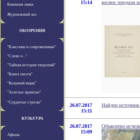
15:14
космос продали н
Книжная лавка
Журнальный зал
ОБОЗРЕНИЯ
"Классики и современники"
"Слово о..."
"Тайная история творений"
"Книга писем"
"Кошачий ящик"
"Золотые прииски"
"Сердитые стрелы"
26.07.2017
Найден источник
15:11
КУЛЬТУРА
26.07.2017
Объяснено исчез
15:09
Афиша