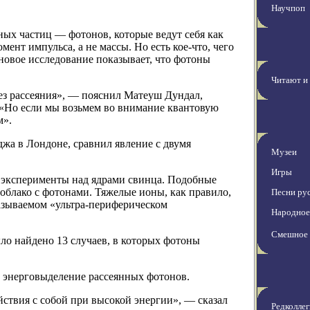
Научпоп
ных частиц — фотонов, которые ведут себя как
нт импульса, а не массы. Но есть кое-что, чего
 новое исследование показывает, что фотоны
Читают и
без рассеяния», — пояснил Матеуш Дундал,
 «Но если мы возьмем во внимание квантовую
м».
жа в Лондоне, сравнил явление с двумя
Музеи
Игры
и эксперименты над ядрами свинца. Подобные
облако с фотонами. Тяжелые ионы, как правило,
Песни рус
называемом «ультра-периферическом
Народное
Смешное
ло найдено 13 случаев, в которых фотоны
 энерговыделение рассеянных фотонов.
йствия с собой при высокой энергии», — сказал
Редколлег