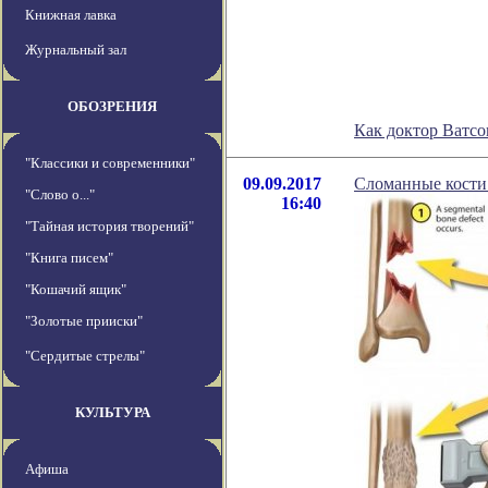
Книжная лавка
Журнальный зал
ОБОЗРЕНИЯ
Как доктор Ватсо
"Классики и современники"
09.09.2017
Сломанные кости
"Слово о..."
16:40
"Тайная история творений"
"Книга писем"
"Кошачий ящик"
"Золотые прииски"
"Сердитые стрелы"
КУЛЬТУРА
Афиша