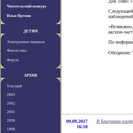
Дэн Тови: «
Читательский конкурс
Следующий 
Илья-Премия
наблюдений 
«Возможно,
ДЕТЯМ
аксион-час
Электронные пампасы
По информаци
Фантастика
Обозрение 
Форум
АРХИВ
Текущий
2003
2002
2001
2000
09.09.2017
В Британии изобр
16:18
1999