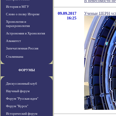
В невесомости н
История в МГУ
09.09.2017
Ученые ЦЕРН уст
Слово о полку Игореве
16:25
Хронология и
парахронология
Астрономия и Хронология
Альмагест
Запечатленная Россия
Сталиниана
ФОРУМЫ
Дискуссионный клуб
Научный форум
Форум "Русская идея"
Форум "Курск"
Исторический форум