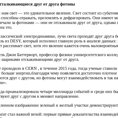
тталкивающиеся друг от друга фотоны
ам свет — это удивительное явление. Свет состоит из субатом
способны отражать, преломлять и дифрагировать. Они имеют моме
мечали за фотонами — они не отскакивали друг от друга, однако
на это.
лассической электродинамике, лучи света проходят друг друга 
ель из DESY, который исполнил главную роль в анализе данных:
ет рассеивает свет, хотя это явление кажется очень маловероятны
ль Джон Баттерворт, профессор физики университетского коллед
 шариками отскакивающими друг от друга.
проходило в CERN , в течение 2015 года, тогда ученые ставил
больше энергии,благодаря чему появляется достаточно плотное 
ются друг с другом, но фотоны могут взаимодействовать в так 
ии».
да проанализировала четыре миллиарда событий и среди них бы
вуют друг с другом и меняют направление.
вленном изображении зеленый и желтый участки демонстрируют
ьтат стал важной вехой: первые прямые доказательства взаимоде