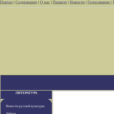
Портал
|
Содержание
|
О нас
|
Пишите
|
Новости
|
Голосование
|
ЛИТЕРАТУРА
Новости русской культуры
Афиша