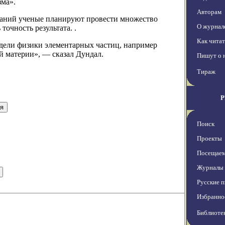
зма».
Авторам
ваний ученые планируют провести множество
О журнал
очность результата. .
Как чита
одели физики элементарных частиц, например
й материи», — сказал Дундал.
Пишут о 
Тираж
Поиск
Проекты
Посещаем
Журналы
Русские п
Избранно
Библиоте