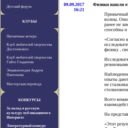
09.09.2017
Физики нашли о
Детский форум
16:21
Привычный н
волны. Они 
КЛУБЫ
ранее не за
способны и 
Пятничные вечера
«Согласно к
исследоват
Клуб любителей творчества
Достоевского
физику , св
Клуб любителей творчества
Исследовате
Гайто Газданова
резиновыми
Энциклопедия Андрея
Наблюдение 
Платонова
опыты дают 
Мастерская перевода
не сталкива
столкновен
Всего коман
КОНКУРСЫ
взаимодейст
За вклад в русскую
культуру публикациями в
На предста
Интернете
«Этот резул
Литературный конкурс