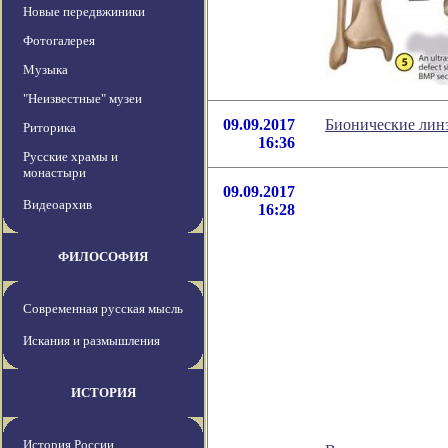
Новые передвжиники
Фотогалерея
Музыка
"Неизвестные" музеи
09.09.2017
Бионические линз
Риторика
16:36
Русские храмы и
монастыри
09.09.2017
Видеоархив
16:28
ФИЛОСОФИЯ
Современная русская мысль
Искания и размышления
ИСТОРИЯ
История России