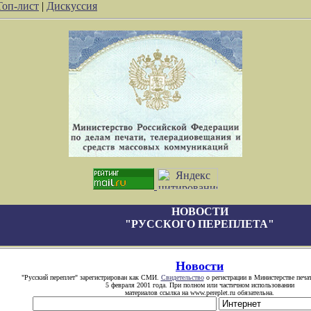
Топ-лист
|
Дискуссия
НОВОСТИ
"РУССКОГО ПЕРЕПЛЕТА"
Новости
"Русский переплет" зарегистрирован как СМИ.
Свидетельство
о регистрации в Министерстве печа
5 февраля 2001 года. При полном или частичном использовании
материалов ссылка на www.pereplet.ru обязательна.