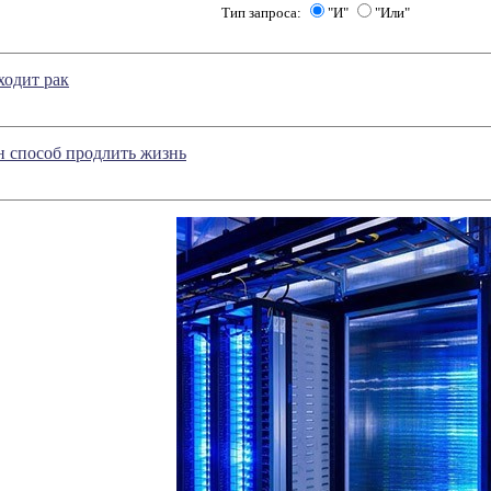
Тип запроса:
"И"
"Или"
ходит рак
н способ продлить жизнь