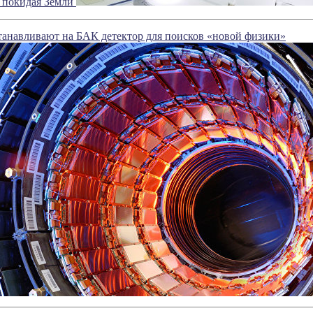
е покидая Земли
анавливают на БАК детектор для поисков «новой физики»