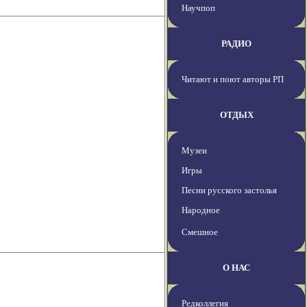
Научпоп
РАДИО
Читают и поют авторы РП
ОТДЫХ
Музеи
Игры
Песни русского застолья
Народное
Смешное
О НАС
Редколлегия