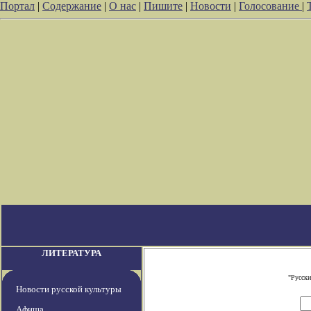
Портал
|
Содержание
|
О нас
|
Пишите
|
Новости
|
Голосование
|
ЛИТЕРАТУРА
"Русски
Новости русской культуры
Афиша