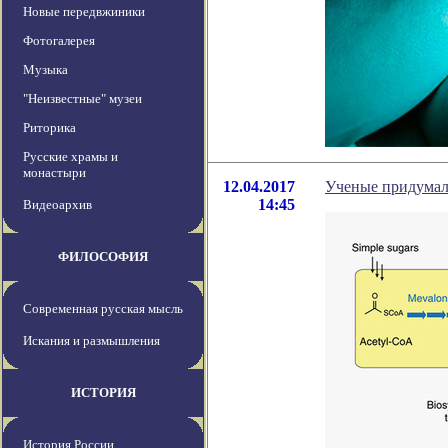
Новые передвжиники
Фотогалерея
Музыка
"Неизвестные" музеи
Риторика
Русские храмы и
монастыри
12.04.2017
Ученые придумал
14:45
Видеоархив
ФИЛОСОФИЯ
Современная русская мысль
Искания и размышления
ИСТОРИЯ
История России