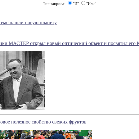
Тип запроса:
"И"
"Или"
теме нашли новую планету
ики МАСТЕР открыл новый оптический объект и посвятил его К
овое полезное свойство свежих фруктов