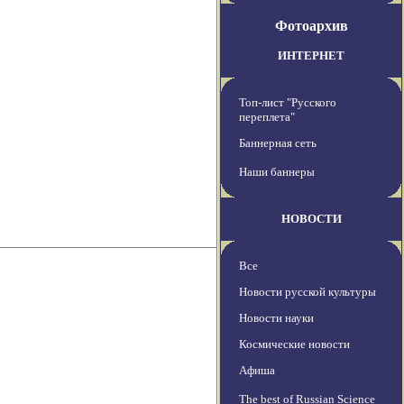
Фотоархив
ИНТЕРНЕТ
Топ-лист "Русского
переплета"
Баннерная сеть
Наши баннеры
НОВОСТИ
Все
Новости русской культуры
Новости науки
Космические новости
Афиша
The best of Russian Science