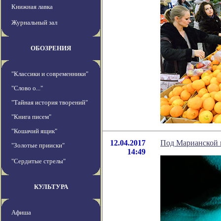
Книжная лавка
Журнальный зал
ОБОЗРЕНИЯ
"Классики и современники"
"Слово о..."
"Тайная история творений"
"Книга писем"
"Кошачий ящик"
12.04.2017
Под Марианской 
"Золотые прииски"
14:49
"Сердитые стрелы"
КУЛЬТУРА
Афиша