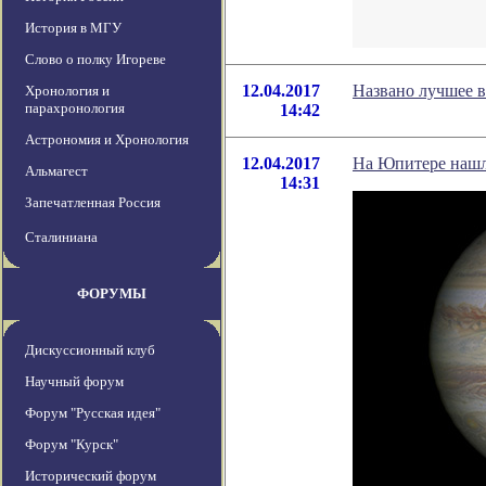
История в МГУ
Слово о полку Игореве
12.04.2017
Названо лучшее в
Хронология и
парахронология
14:42
Астрономия и Хронология
12.04.2017
На Юпитере нашл
Альмагест
14:31
Запечатленная Россия
Сталиниана
ФОРУМЫ
Дискуссионный клуб
Научный форум
Форум "Русская идея"
Форум "Курск"
Исторический форум