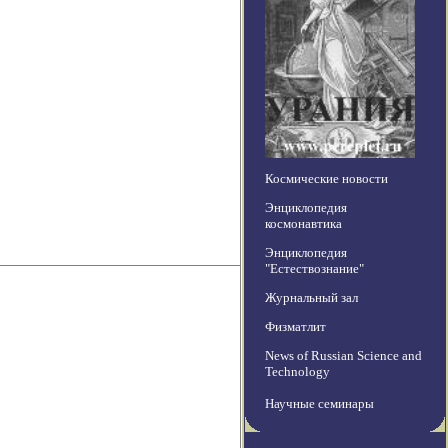
Космические новости
Энциклопедия
космонавтика
Энциклопедия
"Естествознание"
Журнальный зал
Физматлит
News of Russian Science and
Technology
Научные семинары