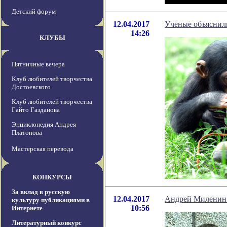
Детский форум
12.04.2017
Ученые объяснил
14:26
КЛУБЫ
Пятничные вечера
Клуб любителей творчества
Достоевского
Клуб любителей творчества
Гайто Газданова
Энциклопедия Андрея
Платонова
Мастерская перевода
КОНКУРСЫ
За вклад в русскую
12.04.2017
Андрей Миленин 
культуру публикациями в
10:56
Интернете
Литературный конкурс