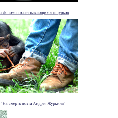
и феномен развязывающихся шнурков
"На смерть поэта Андрея Журкина"