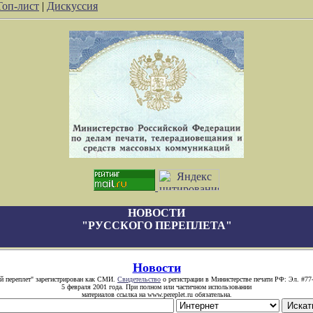
Топ-лист
|
Дискуссия
НОВОСТИ
"РУССКОГО ПЕРЕПЛЕТА"
Новости
й переплет" зарегистрирован как СМИ.
Свидетельство
о регистрации в Министерстве печати РФ: Эл. #77
5 февраля 2001 года. При полном или частичном использовании
материалов ссылка на www.pereplet.ru обязательна.