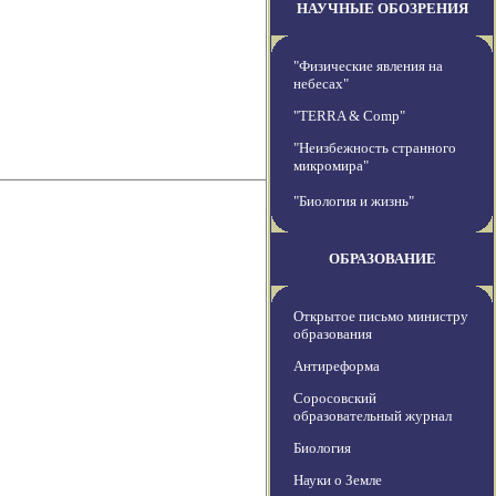
НАУЧНЫЕ ОБОЗРЕНИЯ
"Физические явления на
небесах"
"TERRA & Comp"
"Неизбежность странного
микромира"
"Биология и жизнь"
ОБРАЗОВАНИЕ
Открытое письмо министру
образования
Антиреформа
Соросовский
образовательный журнал
Биология
Науки о Земле