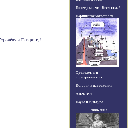
Почему молчит Вселенная?
Парниковая катастрофа
оролёву и Гагарину!
Хронология и
парахронология
История и астрономия
Альмагест
Наука и культура
2000-2002