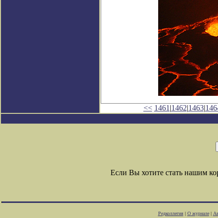
<<
1461
|
1462
|
1463
|
146
Если Вы хотите стать нашим к
Редколлегия
|
О журнале
|
Ав