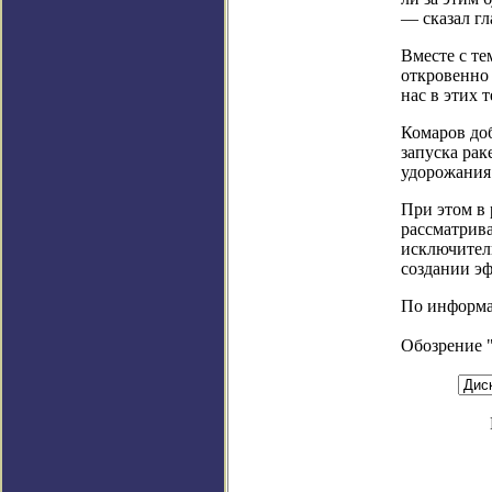
— сказал гл
Вместе с те
откровенно 
нас в этих 
Комаров доб
запуска рак
удорожания
При этом в 
рассматрив
исключител
создании эф
По информаци
Обозрение 