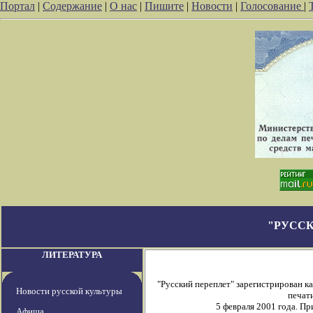
Портал
|
Содержание
|
О нас
|
Пишите
|
Новости
|
Голосование
|
"РУССК
ЛИТЕРАТУРА
"Русский переплет" зарегистрирован 
Новости русской культуры
печати
5 февраля 2001 года. П
Афиша