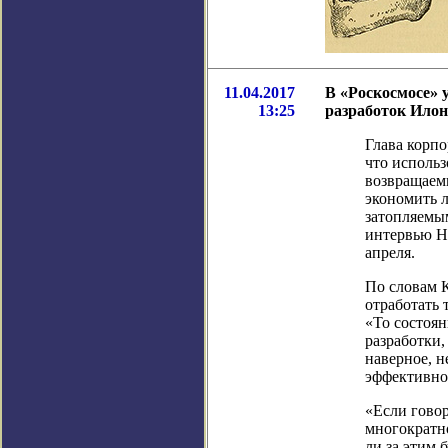
11.04.2017
В «Роскосмосе» 
13:25
разработок Ило
Глава корпо
что исполь
возвращаем
экономить л
затопляемым
интервью Н
апреля.
По словам 
отработать 
«То состоян
разработки, 
наверное, н
эффективнос
«Если гово
многократно
ли за этим 