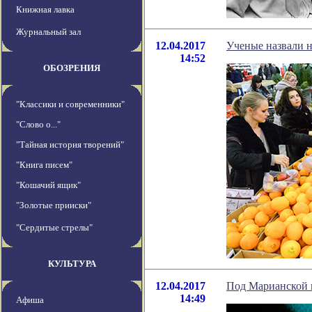
Книжная лавка
Журнальный зал
12.04.2017
Ученые назвали н
14:52
ОБОЗРЕНИЯ
"Классики и современники"
"Слово о..."
"Тайная история творений"
"Книга писем"
"Кошачий ящик"
"Золотые прииски"
"Сердитые стрелы"
КУЛЬТУРА
12.04.2017
Под Марианской 
14:49
Афиша