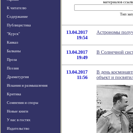
материалов ссылка
К читателю
Тип за
Содержание
Публицистика
13.04.2017
Астрономы получ
"Курск"
19:54
Кавказ
Балканы
13.04.2017
В Солнечной сис
19:49
Проза
Поэзия
13.04.2017
В день космонав
Драматургия
11:56
объект и посвяти
Искания и размышления
Критика
Сомнения и споры
Новые книги
У нас в гостях
Издательство