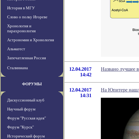
История в МГУ
Слово о полку Игореве
Хронология и
парахронология
Астрономия и Хронология
Альмагест
Запечатленная Россия
Сталиниана
12.04.2017
Названо лучшее в
14:42
ФОРУМЫ
12.04.2017
На Юпитере нашл
14:31
Дискуссионный клуб
Научный форум
Форум "Русская идея"
Форум "Курск"
Исторический форум