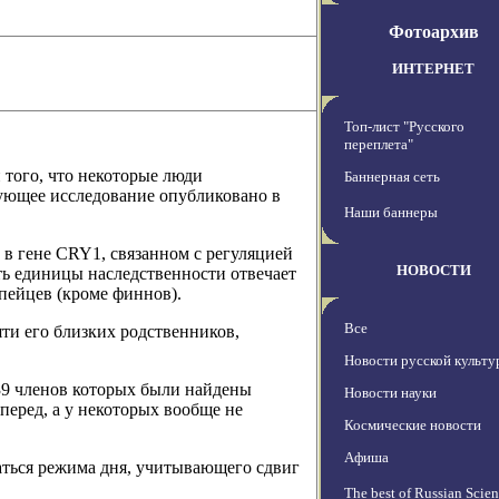
Фотоархив
ИНТЕРНЕТ
Топ-лист "Русского
переплета"
того, что некоторые люди
Баннерная сеть
вующее исследование опубликовано в
Наши баннеры
 в гене CRY1, связанном с регуляцией
НОВОСТИ
ть единицы наследственности отвечает
пейцев (кроме финнов).
Все
ти его близких родственников,
Новости русской культ
39 членов которых были найдены
Новости науки
перед, а у некоторых вообще не
Космические новости
Афиша
ться режима дня, учитывающего сдвиг
The best of Russian Scie