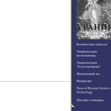
Космические новости
Энциклопедия
космонавтика
Энциклопедия
"Естествознание"
Журнальный зал
Физматлит
News of Russian Science
Technology
Научные семинары