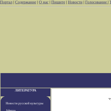
Портал
|
Содержание
|
О нас
|
Пишите
|
Новости
|
Голосование
|
ЛИТЕРАТУРА
"Р
Новости русской культуры
Афиша