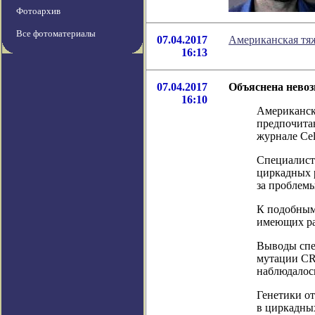
Фотоархив
Все фотоматериалы
07.04.2017
Американская тяж
16:13
07.04.2017
Объяснена невоз
16:10
Американск
предпочита
журнале Cel
Специалисты
циркадных р
за проблемы
К подобным
имеющих ра
Выводы спе
мутации CRY
наблюдалось
Генетики о
в циркадны