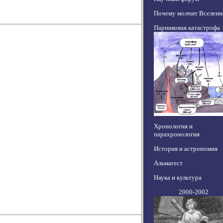
Почему молчит Вселенн
Парниковая катастрофа
Хронология и
парахронология
История и астрономия
Альмагест
Наука и культура
2000-2002