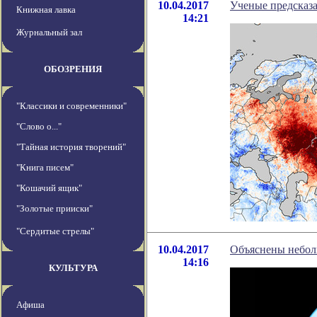
10.04.2017
Ученые предсказ
Книжная лавка
14:21
Журнальный зал
ОБОЗРЕНИЯ
"Классики и современники"
"Слово о..."
"Тайная история творений"
"Книга писем"
"Кошачий ящик"
"Золотые прииски"
"Сердитые стрелы"
10.04.2017
Объяснены небол
14:16
КУЛЬТУРА
Афиша