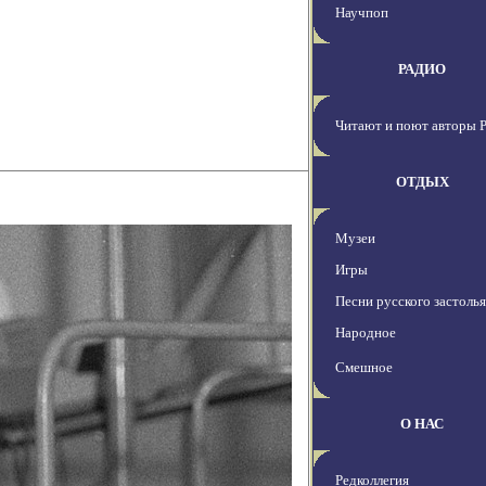
Научпоп
РАДИО
Читают и поют авторы 
ОТДЫХ
Музеи
Игры
Песни русского застолья
Народное
Смешное
О НАС
Редколлегия