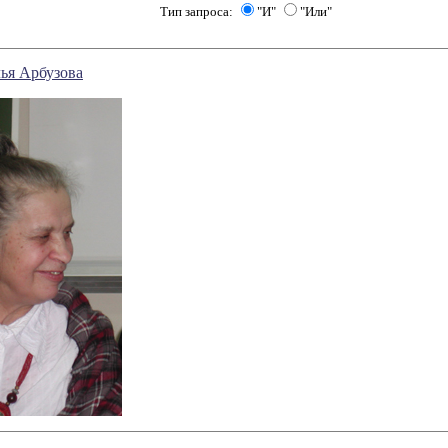
Тип запроса:
"И"
"Или"
ья Арбузова