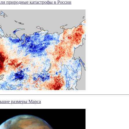
али природные катастрофы в России
ьшие размеры Марса