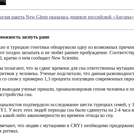
елая ракета New Glenn оказалась дешевле российской «Ангары»
можность заснуть рано
ие и турецкие генетики обнаружили одну из возможных причин 
ют поздно засыпать и не любят раннее пробуждение. Соответст
l, кратко о нем сообщает New Scientist.
 полагают, что за сдвиг времени для сна ответственны мутации
итмов у человека. Ученые подсчитали, что данная разновиднос
 со сном у примерно 1,3 процента популяции современных евро
 выводам ученые пришли, проанализировав геном человека и пя
сстройства сна.
циалистов подтвердило исследование шести турецких семей, у 
1. У всех этих людей периоды сна были сдвинуты на 2-4 часа в
 какой-либо закономерности во времени отхода ко сну.
тмечают, что людям с мутациями в CRY1 необходимо придержива
х ритмах.