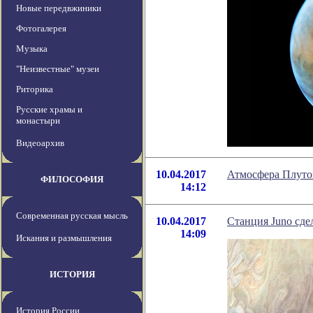
Новые передвжиники
Фотогалерея
Музыка
"Неизвестные" музеи
Риторика
Русские храмы и
монастыри
Видеоархив
10.04.2017
Атмосфера Плутон
ФИЛОСОФИЯ
14:12
Современная русская мысль
10.04.2017
Станция Juno сде
14:09
Искания и размышления
ИСТОРИЯ
История России