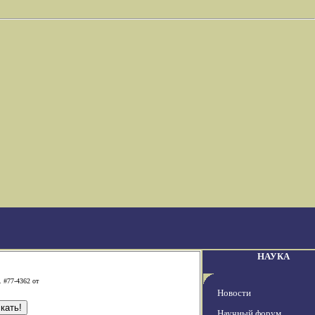
НАУКА
. #77-4362 от
Новости
Научный форум