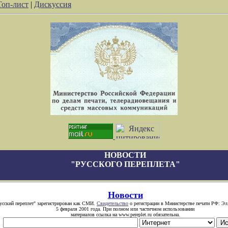
Топ-лист
|
Дискуссия
НОВОСТИ
"РУССКОГО ПЕРЕПЛЕТА"
Новости
усский переплет" зарегистрирован как СМИ.
Свидетельство
о регистрации в Министерстве печати РФ: Эл
5 февраля 2001 года. При полном или частичном использовании
материалов ссылка на www.pereplet.ru обязательна.