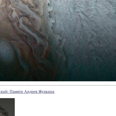
ский: Памяти Андрея Журкина