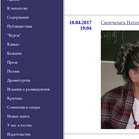
К читателю
Содержание
10.04.2017
Скончалась Натал
Публицистика
19:04
"Курск"
Кавказ
Балканы
Проза
Поэзия
Драматургия
Искания и размышления
Критика
Сомнения и споры
Новые книги
У нас в гостях
Издательство