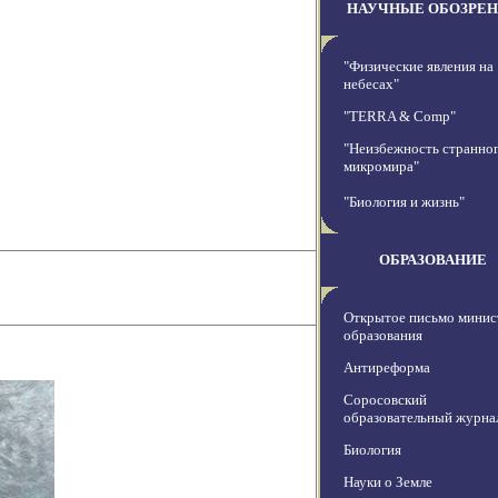
НАУЧНЫЕ ОБОЗРЕ
"Физические явления на
небесах"
"TERRA & Comp"
"Неизбежность странно
микромира"
"Биология и жизнь"
ОБРАЗОВАНИЕ
Открытое письмо минис
образования
Антиреформа
Соросовский
образовательный журна
Биология
Науки о Земле