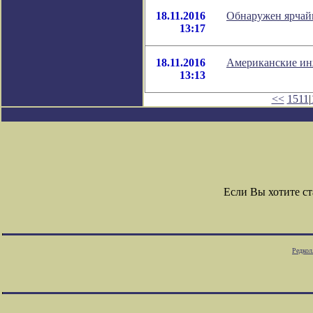
18.11.2016
Обнаружен ярчай
13:17
18.11.2016
Американские ин
13:13
<<
1511
|
Если Вы хотите с
Редкол