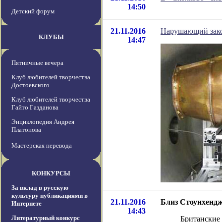
14:50
Детский форум
21.11.2016
Нарушающий зако
КЛУБЫ
14:47
Пятничные вечера
Клуб любителей творчества
Достоевского
Клуб любителей творчества
Гайто Газданова
Энциклопедия Андрея
Платонова
Мастерская перевода
КОНКУРСЫ
За вклад в русскую
культуру публикациями в
21.11.2016
Близ Стоунхенд
Интернете
14:43
Литературный конкурс
Британские 