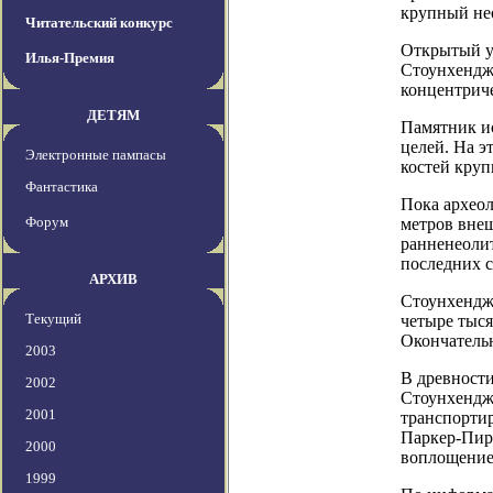
крупный нео
Читательский конкурс
Открытый у
Илья-Премия
Стоунхенджа
концентриче
ДЕТЯМ
Памятник и
целей. На 
Электронные пампасы
костей круп
Фантастика
Пока археол
Форум
метров вне
ранненеоли
последних с
АРХИВ
Стоунхендж
Текущий
четыре тыся
Окончательн
2003
В древности
2002
Стоунхенджа
2001
транспортир
Паркер-Пир
2000
воплощение
1999