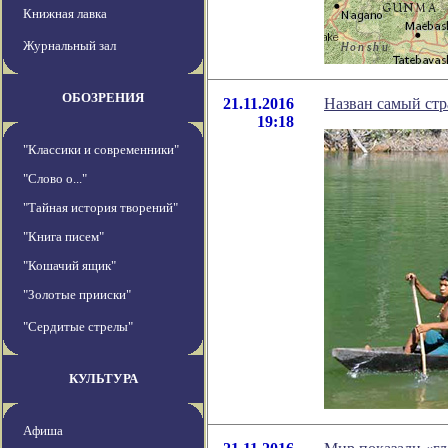
Книжная лавка
Журнальный зал
ОБОЗРЕНИЯ
21.11.2016
Назван самый стр
19:18
"Классики и современники"
"Слово о..."
"Тайная история творений"
"Книга писем"
"Кошачий ящик"
"Золотые прииски"
"Сердитые стрелы"
КУЛЬТУРА
Афиша