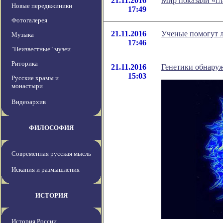
21.11.2016
Мир показали «г
Новые передвжиники
17:49
Фотогалерея
21.11.2016
Ученые помогут л
Музыка
17:46
"Неизвестные" музеи
Риторика
21.11.2016
Генетики обнару
15:03
Русские храмы и
монастыри
Видеоархив
ФИЛОСОФИЯ
Современная русская мысль
Искания и размышления
ИСТОРИЯ
История России