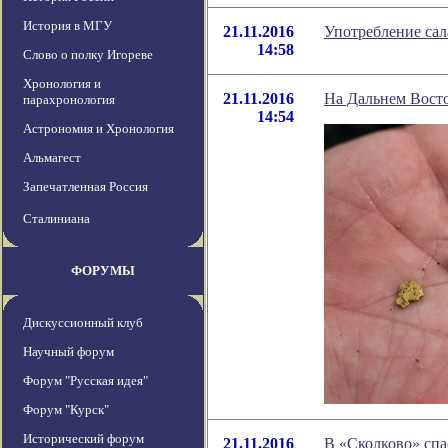
История в МГУ
21.11.2016
Употребление сал
14:58
Слово о полку Игореве
Хронология и
21.11.2016
На Дальнем Восто
парахронология
14:54
Астрономия и Хронология
Альмагест
Запечатленная Россия
Сталиниана
ФОРУМЫ
Дискуссионный клуб
Научный форум
Форум "Русская идея"
Форум "Курск"
Исторический форум
21.11.2016
В «Сколково» спа