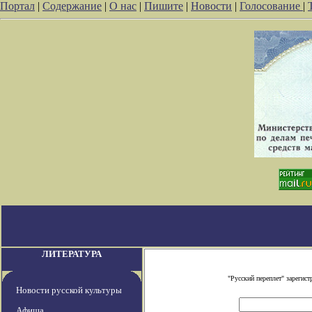
Портал
|
Содержание
|
О нас
|
Пишите
|
Новости
|
Голосование
|
ЛИТЕРАТУРА
"Русский переплет" зареги
Новости русской культуры
Афиша