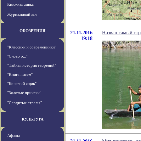
Книжная лавка
Журнальный зал
ОБОЗРЕНИЯ
21.11.2016
Назван самый стр
19:18
"Классики и современники"
"Слово о..."
"Тайная история творений"
"Книга писем"
"Кошачий ящик"
"Золотые прииски"
"Сердитые стрелы"
КУЛЬТУРА
Афиша