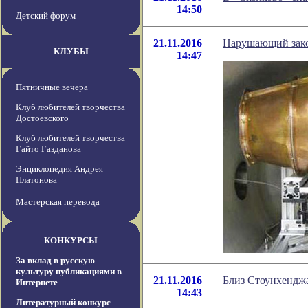
14:50
Детский форум
21.11.2016
Нарушающий зако
КЛУБЫ
14:47
Пятничные вечера
Клуб любителей творчества
Достоевского
Клуб любителей творчества
Гайто Газданова
Энциклопедия Андрея
Платонова
Мастерская перевода
КОНКУРСЫ
За вклад в русскую
культуру публикациями в
21.11.2016
Близ Стоунхендж
Интернете
14:43
Литературный конкурс