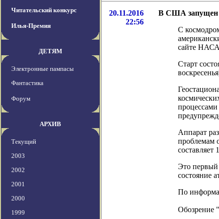
Читательский конкурс
20.11.2016
В США запущен 
22:56
Илья-Премия
С космодром
американск
сайте НАСА
ДЕТЯМ
Старт состо
Электронные пампасы
воскресенья
Фантастика
Геостацион
космически
Форум
процессами 
предупрежд
АРХИВ
Аппарат ра
проблемам о
Текущий
составляет 1
2003
Это первый 
2002
состояние 
2001
По информаци
2000
Обозрение 
1999