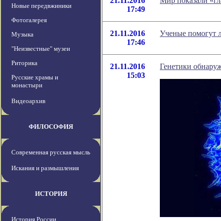
21.11.2016
Мир показали «г
Новые передвжиники
17:49
Фотогалерея
21.11.2016
Ученые помогут л
Музыка
17:46
"Неизвестные" музеи
Риторика
21.11.2016
Генетики обнару
15:03
Русские храмы и
монастыри
Видеоархив
ФИЛОСОФИЯ
Современная русская мысль
Искания и размышления
ИСТОРИЯ
История России