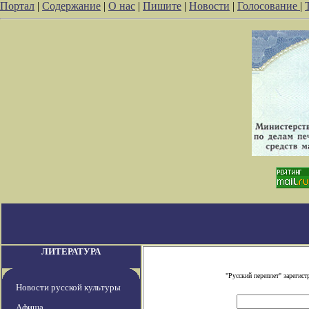
Портал
|
Содержание
|
О нас
|
Пишите
|
Новости
|
Голосование
|
ЛИТЕРАТУРА
"Русский переплет" зареги
Новости русской культуры
Афиша