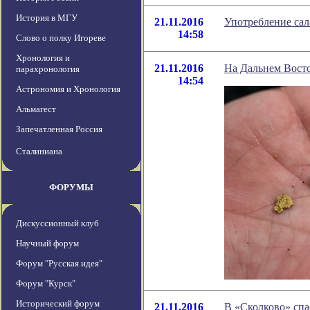
История в МГУ
21.11.2016
Употребление сал
14:58
Слово о полку Игореве
Хронология и
21.11.2016
На Дальнем Восто
парахронология
14:54
Астрономия и Хронология
Альмагест
Запечатленная Россия
Сталиниана
ФОРУМЫ
Дискуссионный клуб
Научный форум
Форум "Русская идея"
Форум "Курск"
Исторический форум
21.11.2016
В «Сколково» спа