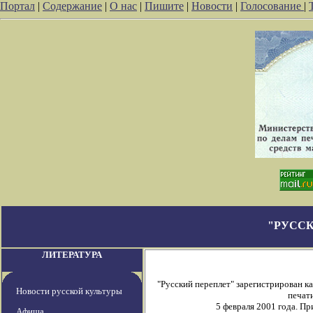
Портал
|
Содержание
|
О нас
|
Пишите
|
Новости
|
Голосование
|
"РУССК
ЛИТЕРАТУРА
"Русский переплет" зарегистрирован 
Новости русской культуры
печати
5 февраля 2001 года. П
Афиша