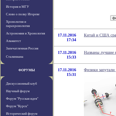
История в МГУ
Слово о полку Игореве
Хронология и
парахронология
Астрономия и Хронология
17.11.2016
Китай и США сра
17:34
Альмагест
Запечатленная Россия
17.11.2016
Названы лучшие 
Сталиниана
15:33
17.11.2016
Физики запутали 
ФОРУМЫ
15:31
Дискуссионный клуб
Научный форум
Форум "Русская идея"
Форум "Курск"
Исторический форум