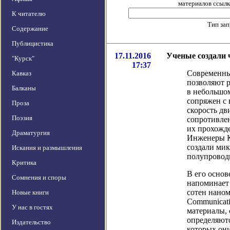
материалов ссылка
К читателю
Тип за
Содержание
Публицистика
17.11.2016
Ученые создали 
"Курск"
17:37
Современны
Кавказ
позволяют р
Балканы
в небольшом
сопряжен с 
Проза
скорость дв
Поэзия
сопротивле
их прохожде
Драматургия
Инженеры К
создали мик
Искания и размышления
полупровод
Критика
В его основ
Сомнения и споры
напоминает
сотен наном
Новые книги
Communicat
У нас в гостях
материалы, 
определяютс
Издательство
которых они