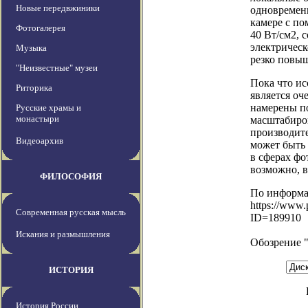
Новые передвжиники
одновремен
камере с по
Фотогалерея
40 Вт/см2, 
электрическ
Музыка
резко повыш
"Неизвестные" музеи
Пока что ис
Риторика
является оч
намерены по
Русские храмы и
монастыри
масштабиров
производите
Видеоархив
может быть 
в сферах фо
возможно, в
ФИЛОСОФИЯ
По информ
https://www.p
Современная русская мысль
ID=189910
Искания и размышления
Обозрение 
ИСТОРИЯ
История России