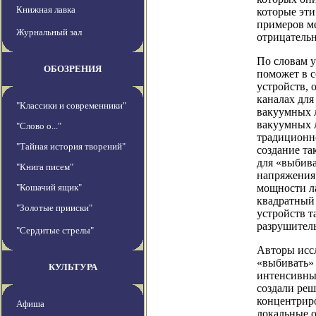
Книжная лавка
которые эти
примеров ме
Журнальный зал
отрицатель
По словам у
ОБОЗРЕНИЯ
поможет в 
устройств, 
каналах дл
"Классики и современники"
вакуумных л
вакуумных л
"Слово о..."
традиционн
"Тайная история творений"
создание та
для «выбива
"Книга писем"
напряжения 
"Кошачий ящик"
мощности ла
квадратный
"Золотые прииски"
устройств т
разрушител
"Сердитые стрелы"
Авторы исс
«выбивать» 
КУЛЬТУРА
интенсивны
создали ре
концентриро
Афиша
локальные 