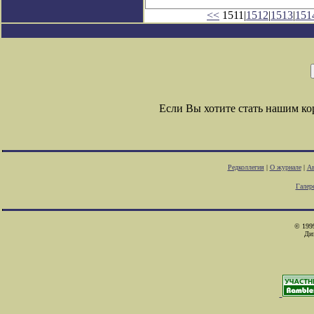
<<
1511|
1512
|
1513
|
151
Если Вы хотите стать нашим к
Редколлегия
|
О журнале
|
Ав
Галер
© 1999
Ди