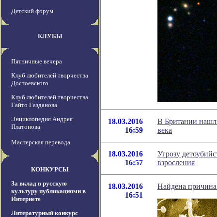
Детский форум
КЛУБЫ
Пятничные вечера
Клуб любителей творчества
Достоевского
Клуб любителей творчества
Гайто Газданова
Энциклопедия Андрея
18.03.2016
В Британии нашл
Платонова
16:59
века
Мастерская перевода
18.03.2016
Угрозу детоубийс
16:57
взросления
КОНКУРСЫ
За вклад в русскую
18.03.2016
Найдена причина
культуру публикациями в
16:51
Интернете
Литературный конкурс