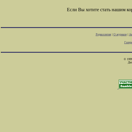
Если Вы хотите стать нашим к
Редколлегия
|
О журнале
|
Ав
Галер
© 1999
Ди