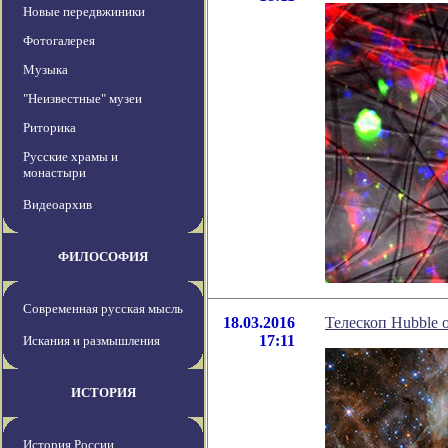
Новые передвжиники
Фотогалерея
Музыка
"Неизвестные" музеи
Риторика
Русские храмы и
монастыри
Видеоархив
ФИЛОСОФИЯ
Современная русская мысль
18.03.2016
Телескоп Hubble 
17:11
Искания и размышления
ИСТОРИЯ
История России