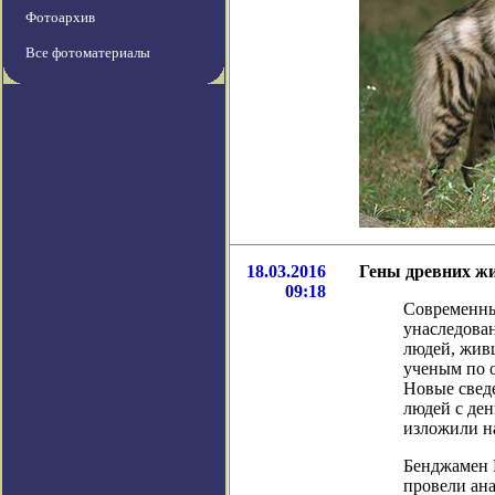
Фотоархив
Все фотоматериалы
18.03.2016
Гены древних ж
09:18
Современны
унаследова
людей, жив
ученым по 
Новые свед
людей с де
изложили на
Бенджамен В
провели ана