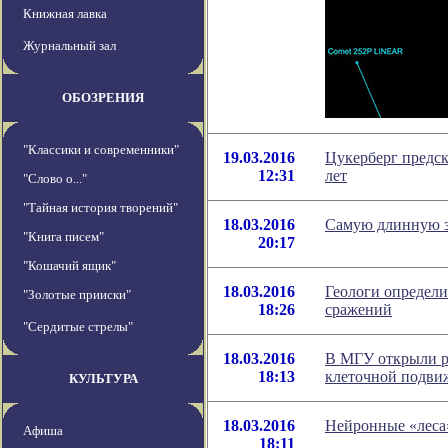
Книжная лавка
Журнальный зал
ОБОЗРЕНИЯ
"Классики и современники"
19.03.2016
Цукерберг предск
12:31
лет
"Слово о..."
"Тайная история творений"
18.03.2016
Cамую длинную з
"Книга писем"
20:17
"Кошачий ящик"
18.03.2016
Геологи определи
"Золотые прииски"
18:26
сражений
"Сердитые стрелы"
18.03.2016
В МГУ открыли р
18:13
клеточной подви
КУЛЬТУРА
18.03.2016
Нейронные «леса
Афиша
18:11