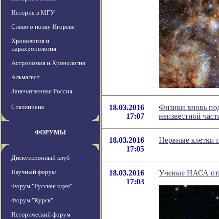
История в МГУ
Слово о полку Игореве
Хронология и
парахронология
Астрономия и Хронология
Альмагест
Запечатленная Россия
Сталиниана
18.03.2016
Физики вновь под
17:07
неизвестной час
ФОРУМЫ
18.03.2016
Нервные клетки 
17:05
Дискуссионный клуб
Научный форум
18.03.2016
Ученые НАСА отк
17:03
Форум "Русская идея"
Форум "Курск"
Исторический форум