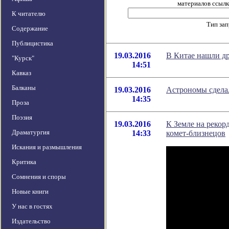
материалов ссылка
К читателю
Тип за
Содержание
Публицистика
19.03.2016
В Китае нашли д
"Курск"
14:51
Кавказ
Балканы
19.03.2016
Астрономы сдела
14:35
Проза
Поэзия
19.03.2016
К Земле на рекор
Драматургия
14:33
комет-близнецов
Искания и размышления
Критика
Сомнения и споры
Новые книги
У нас в гостях
Издательство