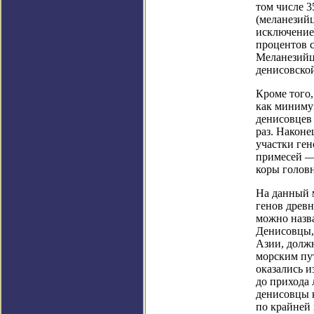
том числе 
(меланезийц
исключением
процентов с
Меланезийц
денисовской
Кроме того,
как минимум
денисовцев
раз. Наконе
участки ген
примесей — 
коры головн
На данный 
генов древ
можно назва
Денисовцы,
Азии, долж
морским пут
оказались и
до прихода
денисовцы к
по крайней 