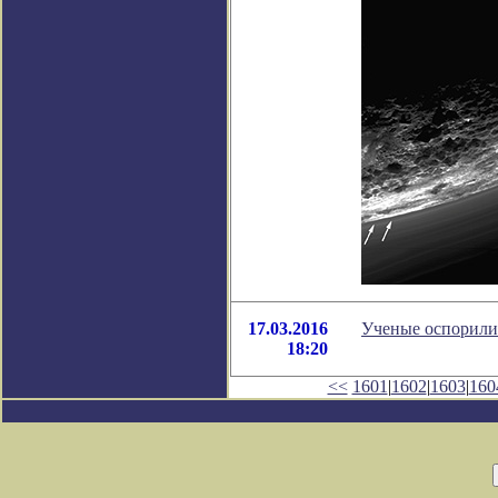
17.03.2016
Ученые оспорили 
18:20
<<
1601
|
1602
|
1603
|
160