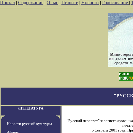
Портал
|
Содержание
|
О нас
|
Пишите
|
Новости
|
Голосование
|
"РУССК
ЛИТЕРАТУРА
"Русский переплет" зарегистрирован 
Новости русской культуры
печати
5 февраля 2001 года. П
Афиша