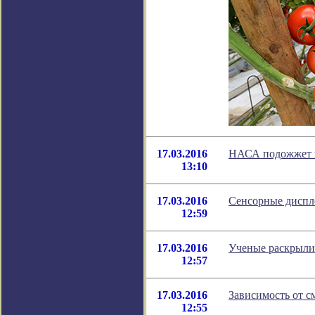
17.03.2016
НАСА подожжет к
13:10
17.03.2016
Сенсорные диспле
12:59
17.03.2016
Ученые раскрыли
12:57
17.03.2016
Зависимость от с
12:55