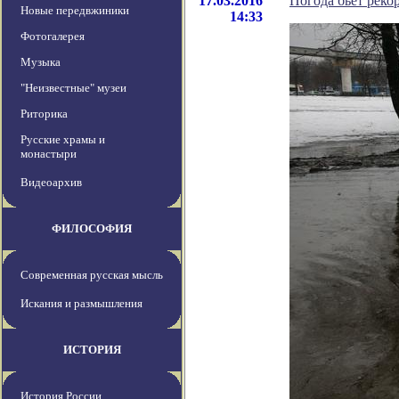
17.03.2016
Погода бьет реко
Новые передвжиники
14:33
Фотогалерея
Музыка
"Неизвестные" музеи
Риторика
Русские храмы и
монастыри
Видеоархив
ФИЛОСОФИЯ
Современная русская мысль
Искания и размышления
ИСТОРИЯ
История России