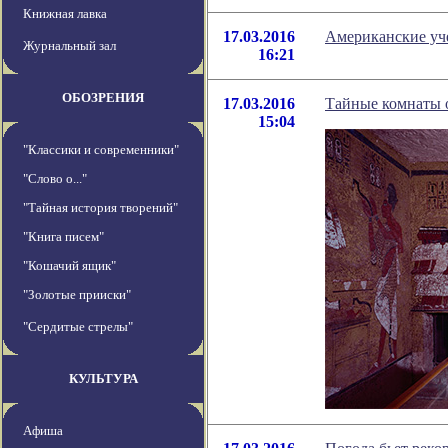
Книжная лавка
17.03.2016
Американские уч
Журнальный зал
16:21
ОБОЗРЕНИЯ
17.03.2016
Тайные комнаты 
15:04
"Классики и современники"
"Слово о..."
"Тайная история творений"
"Книга писем"
"Кошачий ящик"
"Золотые прииски"
"Сердитые стрелы"
КУЛЬТУРА
Афиша