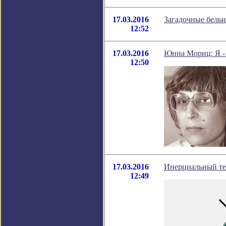
17.03.2016
Загадочные белые
12:52
17.03.2016
Юнна Мориц: Я - 
12:50
17.03.2016
Инерциальный те
12:49