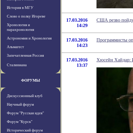
История в МГУ
Слово о полку Игореве
17.03.2016
США резво пойду
Хронология и
14:29
парахронология
Астрономия и Хронология
17.03.2016
Программисты опа
14:23
Альмагест
Запечатленная Россия
17.03.2016
Хюсейн Хайдар: 
Сталиниана
13:37
ФОРУМЫ
Дискуссионный клуб
Научный форум
Форум "Русская идея"
Форум "Курск"
Исторический форум