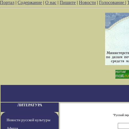
Портал
|
Содержание
|
О нас
|
Пишите
|
Новости
|
Голосование
|
ЛИТЕРАТУРА
"Русский пе
Новости русской культуры
Афиша