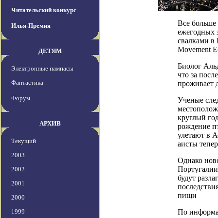
Читательский конкурс
Все больше 
Илья-Премия
ежегодных 
свалками в 
Movement Ec
ДЕТЯМ
Биолог Альд
Электронные пампасы
что за посл
Фантастика
проживает д
Форум
Ученые сле
местоположе
круглый год
АРХИВ
рождение пт
улетают в А
Текущий
аисты тепер
2003
Однако нов
Португалии
2002
будут разла
2001
последствия
пищи
2000
1999
По информаци