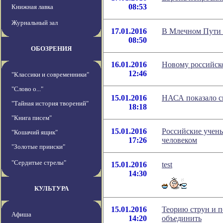
08:53
Книжная лавка
Журнальный зал
17.01.2016
В Млечном Пути 
08:50
ОБОЗРЕНИЯ
16.01.2016
Новому российск
12:46
"Классики и современники"
"Слово о..."
15.01.2016
НАСА показало с
"Тайная история творений"
18:18
"Книга писем"
15.01.2016
Российские учены
"Кошачий ящик"
17:26
человеком
"Золотые прииски"
"Сердитые стрелы"
15.01.2016
test
14:30
КУЛЬТУРА
15.01.2016
Теорию струн и 
Афиша
14:20
объединить