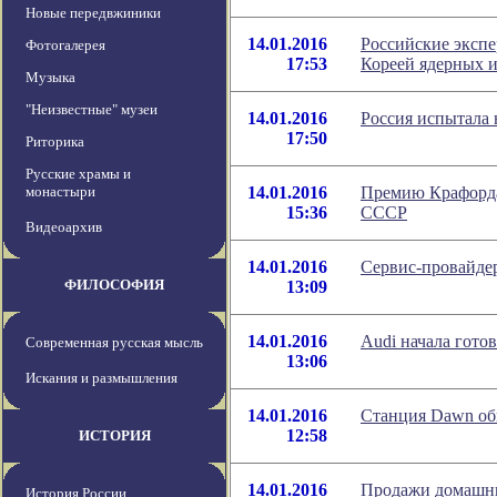
Новые передвжиники
14.01.2016
Российские эксп
Фотогалерея
17:53
Кореей ядерных 
Музыка
"Неизвестные" музеи
14.01.2016
Россия испытала
17:50
Риторика
Русские храмы и
монастыри
14.01.2016
Премию Крафорда
15:36
СССР
Видеоархив
14.01.2016
Сервис-провайде
ФИЛОСОФИЯ
13:09
14.01.2016
Audi начала гото
Современная русская мысль
13:06
Искания и размышления
14.01.2016
Станция Dawn об
12:58
ИСТОРИЯ
14.01.2016
Продажи домашни
История России