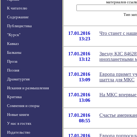
материалов ссылка
К читателю
Тип за
Содержание
Публицистика
17.01.2016
Что станет с на
"Курск"
13:23
Кавказ
Балканы
17.01.2016
Звезду KIC 8462
13:12
инопланетными м
Проза
Поэзия
17.01.2016
Европа примет уч
Драматургия
13:09
шаттла для МКС
Искания и размышления
17.01.2016
На МКС впервые 
Критика
13:06
Сомнения и споры
Новые книги
17.01.2016
Счастье американ
08:55
У нас в гостях
Издательство
17.01.2016
Европа попросил