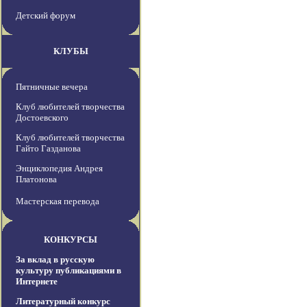
Детский форум
КЛУБЫ
Пятничные вечера
Клуб любителей творчества
Достоевского
Клуб любителей творчества
Гайто Газданова
Энциклопедия Андрея
Платонова
Мастерская перевода
КОНКУРСЫ
За вклад в русскую
культуру публикациями в
Интернете
Литературный конкурс