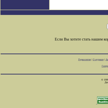
Если Вы хотите стать нашим к
Редколлегия
|
О журнале
|
Ав
Галер
© 1999
Ди