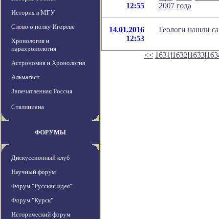
12:55
2007 года
История в МГУ
Слово о полку Игореве
14.01.2016
Геологи нашли с
12:53
Хронология и
парахронология
<<
1631
|
1632
|
1633
|
163
Астрономия и Хронология
Альмагест
Запечатленная Россия
Сталиниана
ФОРУМЫ
Дискуссионный клуб
Научный форум
Форум "Русская идея"
Форум "Курск"
Исторический форум