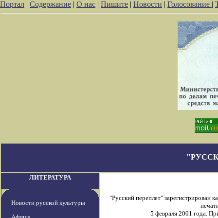
Портал
|
Содержание
|
О нас
|
Пишите
|
Новости
|
Голосование
|
"РУССК
ЛИТЕРАТУРА
"Русский переплет" зарегистрирован 
Новости русской культуры
печати
5 февраля 2001 года. П
Афиша