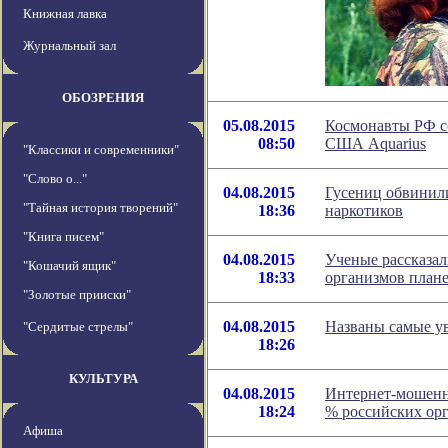
Книжная лавка
Журнальный зал
ОБОЗРЕНИЯ
05.08.2015
Космонавты РФ с
08:50
США Aquarius
"Классики и современники"
"Слово о..."
04.08.2015
Гусениц обвинил
"Тайная история творений"
18:36
наркотиков
"Книга писем"
04.08.2015
Ученые рассказа
"Кошачий ящик"
18:33
организмов план
"Золотые прииски"
04.08.2015
Названы самые 
"Сердитые стрелы"
18:26
КУЛЬТУРА
04.08.2015
Интернет-мошенни
18:24
% российских ор
Афиша