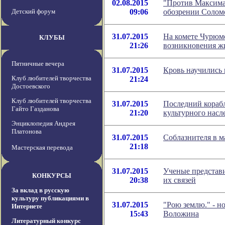
02.08.2015
"Против Максима 
Детский форум
09:06
обозрении Солом
31.07.2015
На комете Чурюм
КЛУБЫ
21:26
возникновения ж
Пятничные вечера
31.07.2015
Кровь научились 
Клуб любителей творчества
21:24
Достоевского
Клуб любителей творчества
31.07.2015
Последний корабл
Гайто Газданова
21:20
культурного насл
Энциклопедия Андрея
Платонова
31.07.2015
Соблазнителя в 
21:18
Мастерская перевода
31.07.2015
Ученые представи
КОНКУРСЫ
20:38
их связей
За вклад в русскую
культуру публикациями в
31.07.2015
"Рою землю." - н
Интернете
15:43
Воложина
Литературный конкурс