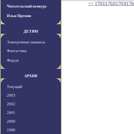
<<
1701
|
1702
|
1703
|
170
Читательский конкурс
Илья-Премия
ДЕТЯМ
Электронные пампасы
Фантастика
Форум
АРХИВ
Текущий
2003
2002
2001
2000
1999