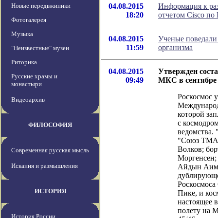
Новые передвжиники
04.08.2015
Информация к ра
18:20
отчетом Cisco по
Фотогалерея
Музыка
04.08.2015
Ученые поведали 
11:59
организма
"Неизвестные" музеи
Риторика
04.08.2015
Утвержден соста
Русские храмы и
09:49
МКС в сентябре
монастыри
Роскосмос 
Видеоархив
Международ
которой за
с космодром
ФИЛОСОФИЯ
ведомства.
"Союз ТМА-
Волков; бо
Современная русская мысль
Моргенсен;
Искания и размышления
Айдын Аимб
дублирующе
Роскосмоса
ИСТОРИЯ
Пике, и кос
настоящее 
полету на 
История России