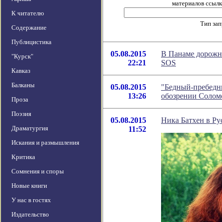
материалов ссылка
К читателю
Тип за
Содержание
Публицистика
05.08.2015
В Панаме дорожны
"Курск"
22:21
SOS
Кавказ
Балканы
05.08.2015
"Бедный-пребедн
13:26
обозрении Солом
Проза
Поэзия
05.08.2015
Ника Батхен в Ру
Драматургия
11:52
Искания и размышления
Критика
Сомнения и споры
Новые книги
У нас в гостях
Издательство