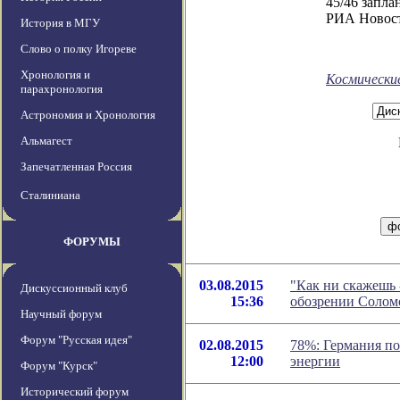
45/46 запла
РИА Новос
История в МГУ
Слово о полку Игореве
Хронология и
Космически
парахронология
Астрономия и Хронология
Альмагест
Запечатленная Россия
Сталиниана
ФОРУМЫ
03.08.2015
"Как ни скажешь -
Дискуссионный клуб
15:36
обозрении Солом
Научный форум
Форум "Русская идея"
02.08.2015
78%: Германия по
12:00
энергии
Форум "Курск"
Исторический форум