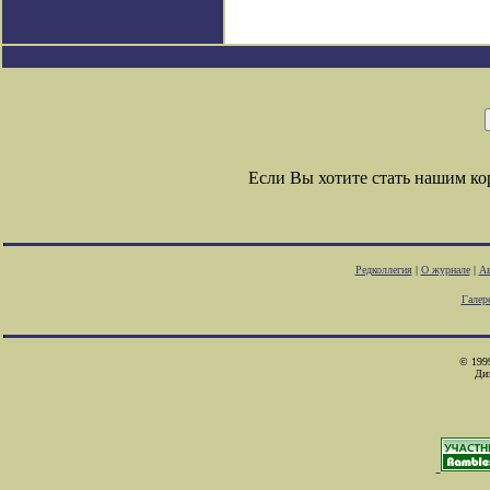
Если Вы хотите стать нашим к
Редколлегия
|
О журнале
|
Ав
Галер
© 1999
Ди