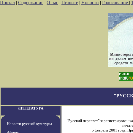
Портал
|
Содержание
|
О нас
|
Пишите
|
Новости
|
Голосование
|
"РУССК
ЛИТЕРАТУРА
"Русский переплет" зарегистрирован 
Новости русской культуры
печати
5 февраля 2001 года. П
Афиша