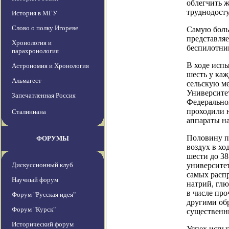
облегчить 
труднодосту
История в МГУ
Слово о полку Игореве
Самую боль
представляе
Хронология и
беспилотник
парахронология
В ходе испы
Астрономия и Хронология
шесть у каж
Альмагест
сельскую ме
Университе
Запечатленная Россия
Федерально
проходили н
Сталиниана
аппараты на
Половину пр
ФОРУМЫ
воздух в хо
шести до 38
Дискуссионный клуб
университе
самых расп
Научный форум
натрий, глю
в числе про
Форум "Русская идея"
другими об
Форум "Курск"
существенн
Исторический форум
Успех испы