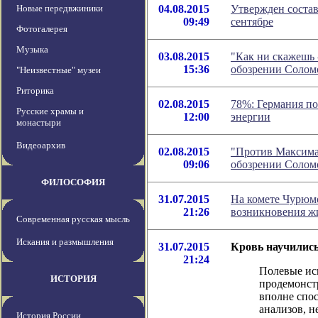
Новые передвжиники
04.08.2015
Утвержден состав
09:49
сентябре
Фотогалерея
Музыка
03.08.2015
"Как ни скажешь -
15:36
обозрении Солом
"Неизвестные" музеи
Риторика
02.08.2015
78%: Германия по
Русские храмы и
12:00
энергии
монастыри
Видеоархив
02.08.2015
"Против Максима 
09:06
обозрении Солом
ФИЛОСОФИЯ
31.07.2015
На комете Чурюм
21:26
возникновения ж
Современная русская мысль
Искания и размышления
31.07.2015
Кровь научились
21:24
Полевые ис
ИСТОРИЯ
продемонст
вполне спос
анализов, н
История России