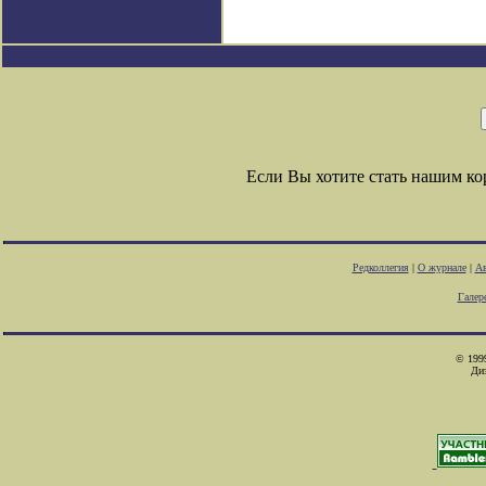
Если Вы хотите стать нашим к
Редколлегия
|
О журнале
|
Ав
Галер
© 1999
Ди