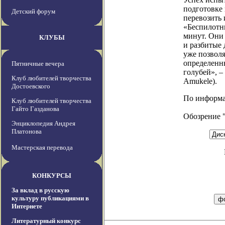
подготовке 
Детский форум
перевозить 
«Беспилотни
минут. Они
КЛУБЫ
и разбитые
уже позвол
определенн
Пятничные вечера
голубей», –
Клуб любителей творчества
Amukele).
Достоевского
По информаци
Клуб любителей творчества
Гайто Газданова
Обозрение 
Энциклопедия Андрея
Платонова
Мастерская перевода
КОНКУРСЫ
За вклад в русскую
культуру публикациями в
Интернете
Литературный конкурс