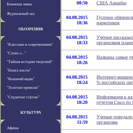
08:50
США Aquarius
Книжная лавка
Журнальный зал
04.08.2015
Гусениц обвинил
18:36
наркотиков
ОБОЗРЕНИЯ
04.08.2015
Ученые рассказа
18:33
организмов план
"Классики и современники"
"Слово о..."
04.08.2015
Названы самые 
"Тайная история творений"
18:26
"Книга писем"
04.08.2015
Интернет-мошенни
"Кошачий ящик"
18:24
% российских ор
"Золотые прииски"
04.08.2015
Информация к ра
"Сердитые стрелы"
18:20
отчетом Cisco по
КУЛЬТУРА
04.08.2015
Ученые поведали 
11:59
организма
Афиша