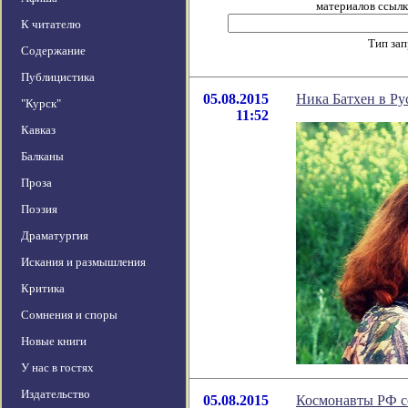
материалов ссылка
К читателю
Тип за
Содержание
Публицистика
05.08.2015
Ника Батхен в Ру
"Курск"
11:52
Кавказ
Балканы
Проза
Поэзия
Драматургия
Искания и размышления
Критика
Сомнения и споры
Новые книги
У нас в гостях
Издательство
05.08.2015
Космонавты РФ с