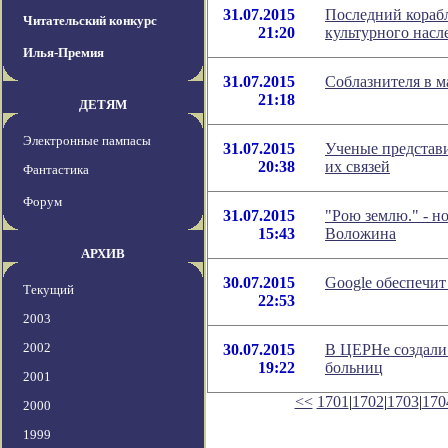
31.07.2015
Последний корабл
Читательский конкурс
21:20
культурного насл
Илья-Премия
31.07.2015
Соблазнителя в 
21:18
ДЕТЯМ
Электронные пампасы
31.07.2015
Ученые представи
20:38
их связей
Фантастика
Форум
31.07.2015
"Рою землю." - н
15:43
Воложина
АРХИВ
30.07.2015
Google обеспечи
Текущий
22:53
2003
2002
30.07.2015
В ЦЕРНе создали 
19:22
больниц
2001
<<
1701
|
1702
|
1703
|
170
2000
1999