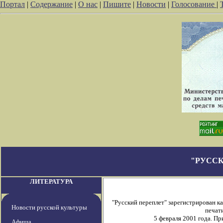
Портал
|
Содержание
|
О нас
|
Пишите
|
Новости
|
Голосование
|
"РУССК
ЛИТЕРАТУРА
"Русский переплет" зарегистрирован 
Новости русской культуры
печати
5 февраля 2001 года. П
Афиша