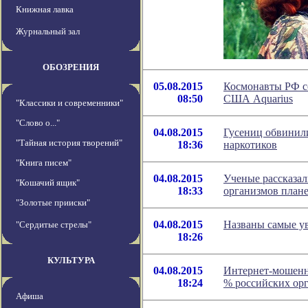
Книжная лавка
Журнальный зал
ОБОЗРЕНИЯ
05.08.2015
Космонавты РФ с
08:50
США Aquarius
"Классики и современники"
"Слово о..."
04.08.2015
Гусениц обвинил
"Тайная история творений"
18:36
наркотиков
"Книга писем"
04.08.2015
Ученые рассказа
"Кошачий ящик"
18:33
организмов план
"Золотые прииски"
04.08.2015
Названы самые 
"Сердитые стрелы"
18:26
КУЛЬТУРА
04.08.2015
Интернет-мошенни
18:24
% российских ор
Афиша