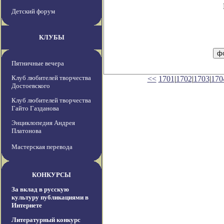
Детский форум
КЛУБЫ
Пятничные вечера
Клуб любителей творчества
<<
1701
|
1702
|
1703
|
170
Достоевского
Клуб любителей творчества
Гайто Газданова
Энциклопедия Андрея
Платонова
Мастерская перевода
КОНКУРСЫ
За вклад в русскую
культуру публикациями в
Интернете
Литературный конкурс