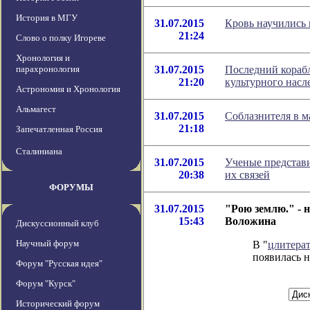
История в МГУ
31.07.2015
Кровь научились 
21:24
Слово о полку Игореве
Хронология и
парахронология
31.07.2015
Последний корабл
21:20
культурного насл
Астрономия и Хронология
Альмагест
31.07.2015
Соблазнителя в 
21:18
Запечатленная Россия
Сталиниана
31.07.2015
Ученые представи
20:38
их связей
ФОРУМЫ
31.07.2015
"Рою землю." - 
15:43
Воложина
Дискуссионный клуб
Научный форум
В "
цлитера
появилась н
Форум "Русская идея"
Форум "Курск"
Исторический форум