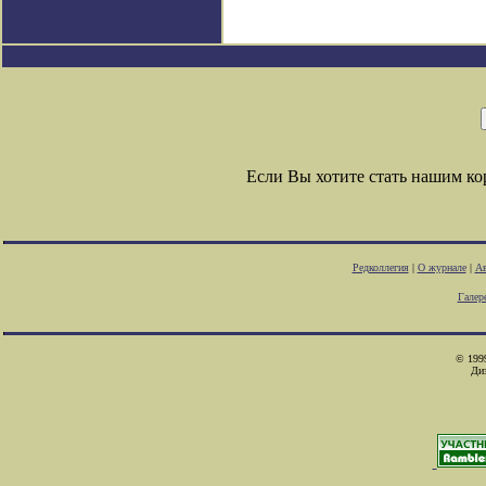
Если Вы хотите стать нашим к
Редколлегия
|
О журнале
|
Ав
Галер
© 1999
Ди