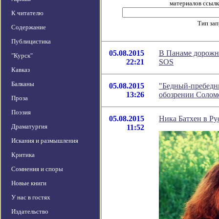
материалов ссылка
К читателю
Тип за
Содержание
Публицистика
05.08.2015
В Панаме дорожны
"Курск"
22:21
SOS
Кавказ
Балканы
05.08.2015
"Бедный-пребедн
13:26
обозрении Солом
Проза
Поэзия
05.08.2015
Ника Батхен в Ру
Драматургия
11:52
Искания и размышления
Критика
Сомнения и споры
Новые книги
У нас в гостях
Издательство