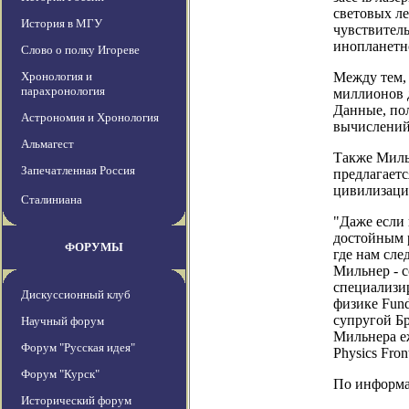
световых ле
История в МГУ
чувствитель
инопланетн
Слово о полку Игореве
Хронология и
Между тем, 
парахронология
миллионов д
Данные, пол
Астрономия и Хронология
вычислени
Альмагест
Также Мильн
Запечатленная Россия
предлагает
цивилизаций
Сталиниана
"Даже если 
достойным р
ФОРУМЫ
где нам сле
Мильнер - с
специализи
Дискуссионный клуб
физике Fund
супругой Б
Научный форум
Мильнера е
Форум "Русская идея"
Physics Fron
Форум "Курск"
По информаци
Исторический форум