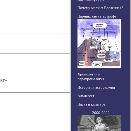
Почему молчит Вселенная?
Парниковая катастрофа
Хронология и
парахронология
ект»
История и астрономия
Альмагест
Наука и культура
2000-2002