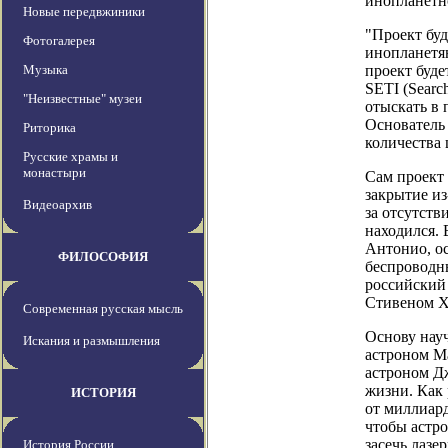
инопланетн
Новые передвжиники
"Проект бу
Фотогалерея
инопланетян
Музыка
проект буде
SETI (Search
"Неизвестные" музеи
отыскать в
Основатель
Риторика
количества 
Русские храмы и
монастыри
Сам проект
закрытие из
Видеоархив
за отсутств
находился.
Антонио, о
ФИЛОСОФИЯ
беспроводны
российский
Стивеном Хо
Современная русская мысль
Основу науч
Искания и размышления
астроном М
астроном Д
жизни. Как
ИСТОРИЯ
от миллиард
чтобы астро
засечь лазе
История России