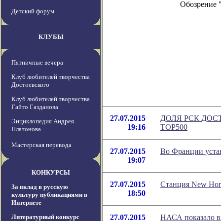
Обозрение 
Детский форум
КЛУБЫ
Пятничные вечера
Клуб любителей творчества
Достоевского
Клуб любителей творчества
Гайто Газданова
27.07.2015
ДОЛЯ РСК ДОС
Энциклопедия Андрея
19:16
TOP500
Платонова
Мастерская перевода
27.07.2015
Во Франции устан
19:07
КОНКУРСЫ
27.07.2015
Станция New Hor
За вклад в русскую
18:50
культуру публикациями в
Интернете
Литературный конкурс
27.07.2015
НАСА показало ви