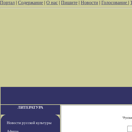
Портал
|
Содержание
|
О нас
|
Пишите
|
Новости
|
Голосование
|
ЛИТЕРАТУРА
"Русски
Новости русской культуры
Афиша