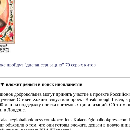
ке пройдут "диспансеризацию" 70 серых китов
Ф вложит деньги в поиск инопланетян
лионов добровольцев могут принять участие в проекте Россий
ученый Стивен Хокинг запустили проект Breakthrough Listen, в
0 млн на поддержку поиска внеземных цивилизаций. Об этом он
и в Лондоне.
Kalaene/globallookpress.comФото: Jens Kalaene/globallookpress.c
г объявили о том, что они готовы вложить деньги в новую ини