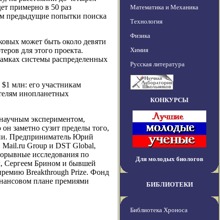
ет примерно в 50 раз
Математика и Механика
 чем предыдущие попытки поиска
Технология
Физика
ковых может быть около девяти
еров для этого проекта.
Химия
 рамках системы распределенных
Русская литература
 $1 млн: его участникам
ителям инопланетных
КОНКУРСЫ
м научным экспериментом,
 он заметно сузит пределы того,
нции. Предприниматель Юрий
Mail.ru Group и DST Global,
рорывные исследования по
Для молодых биологов
ом, Сергеем Брином и бывшей
емию Breakthrough Prize. Фонд
инансовом плане премиями
БИБЛИОТЕКИ
Библиотека Хроноса