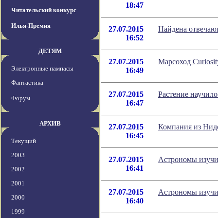
18:47
Читательский конкурс
Илья-Премия
27.07.2015
Найдена отвечающ
16:52
ДЕТЯМ
27.07.2015
Марсоход Curiosi
Электронные пампасы
16:49
Фантастика
27.07.2015
Растение научило
Форум
16:47
АРХИВ
27.07.2015
Компания из Нид
16:45
Текущий
2003
27.07.2015
Астрономы изучи
16:41
2002
2001
27.07.2015
Астрономы изучи
2000
16:40
1999