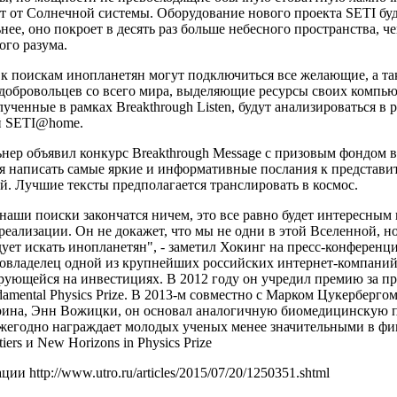
т от Солнечной системы. Оборудование нового проекта SETI буд
нее, оно покроет в десять раз больше небесного пространства,
ого разума.
к поискам инопланетян могут подключиться все желающие, а та
обровольцев со всего мира, выделяющие ресурсы своих компьют
ученные в рамках Breakthrough Listen, будут анализироваться в
й SETI@home.
ер объявил конкурс Breakthrough Message с призовым фондом в
ся написать самые яркие и информативные послания к представ
. Лучшие тексты предполагается транслировать в космос.
наши поиски закончатся ничем, это все равно будет интересны
еализации. Он не докажет, что мы не одни в этой Вселенной, но
дует искать инопланетян", - заметил Хокинг на пресс-конфере
овладелец одной из крупнейших российских интернет-компаний 
рующейся на инвестициях. В 2012 году он учредил премию за п
amental Physics Prize. В 2013-м совместно с Марком Цукерберг
рина, Энн Вожицки, он основал аналогичную биомедицинскую пр
жегодно награждает молодых ученых менее значительными в ф
tiers и New Horizons in Physics Prize
и http://www.utro.ru/articles/2015/07/20/1250351.shtml