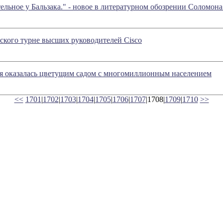
ельное у Бальзака." - новое в литературном обозрении Соломон
ского турне высших руководителей Cisco
я оказалась цветущим садом с многомиллионным населением
<<
1701
|
1702
|
1703
|
1704
|
1705
|
1706
|
1707
|1708|
1709
|
1710
>>