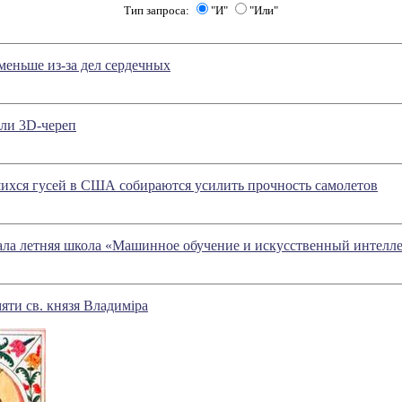
Тип запроса:
"И"
"Или"
еньше из-за дел сердечных
или 3D-череп
ихся гусей в США собираются усилить прочность самолетов
ала летняя школа «Машинное обучение и искусственный интелл
яти св. князя Владимiра