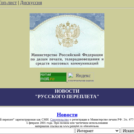
Топ-лист
|
Дискуссия
НОВОСТИ
"РУССКОГО ПЕРЕПЛЕТА"
Новости
й переплет" зарегистрирован как СМИ.
Свидетельство
о регистрации в Министерстве печати РФ: Эл. #77
5 февраля 2001 года. При полном или частичном использовании
материалов ссылка на www.pereplet.ru обязательна.