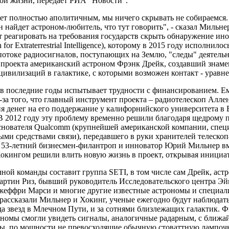
ой жизни, передает РИА "Новости".
дет полностью аполитичным, мы ничего скрывать не собираемся.
 найдет астроном-любитель, что тут говорить", - сказал Мильнер,
т реагировать на требования государств скрыть обнаружение ин
 for Extraterrestrial Intelligence), которому в 2015 году исполнил
 потоке радиосигналов, поступающих на Землю, "следы" деятель
 проекта американский астроном Фрэнк Дрейк, создавший знам
цивилизаций в галактике, с которыми возможен контакт - уравн
 в последние годы испытывает трудности с финансированием. Е
-за того, что главный инструмент проекта – радиотелескоп Алле
ия денег на его поддержание у калифорнийского университета в 
 В 2012 году эту проблему временно решили благодаря щедром
снователя Qualcomm (крупнейшей американской компании, спец
ми средствами связи), передавшего в руки хранителей телескоп
 53-летний бизнесмен-филантроп и инноватор Юрий Мильнер вм
кингом решили влить новую жизнь в проект, открывая инициати
ной команды составит группа SETI, в том числе сам Дрейк, аст
артин Риз, бывший руководитель Исследовательского центра Э
жеффри Марси и многие другие известные астрономы и специал
 рассказали Мильнер и Хокинг, ученые ежегодно будут наблюдат
а звезд в Млечном Пути, и за сотнями близлежащих галактик. Ф
номы смогли увидеть сигналы, аналогичные радарным, с ближайш
ры, по мощности не превосходящие обычную стоваттную лампочк