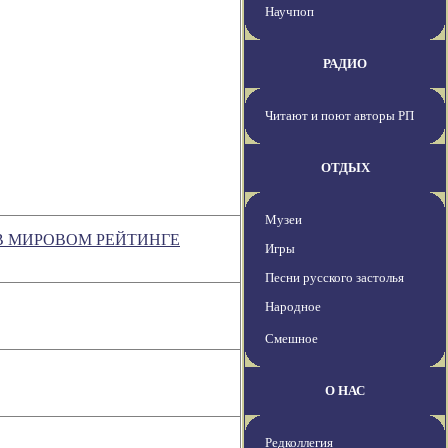
Научпоп
РАДИО
Читают и поют авторы РП
ОТДЫХ
Музеи
В МИРОВОМ РЕЙТИНГЕ
Игры
Песни русского застолья
Народное
Смешное
О НАС
Редколлегия