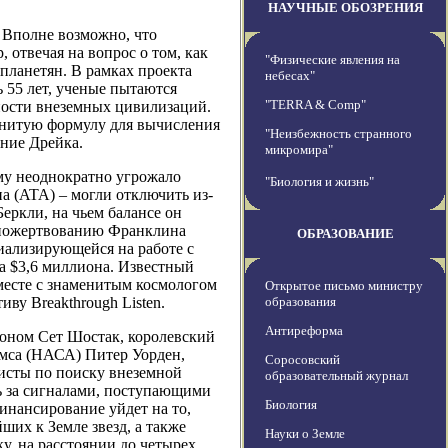
НАУЧНЫЕ ОБОЗРЕНИЯ
 Вполне возможно, что
 отвечая на вопрос о том, как
"Физические явления на
опланетян. В рамках проекта
небесах"
ось 55 лет, ученые пытаются
"TERRA & Comp"
ности внеземных цивилизаций.
енитую формулу для вычисления
"Неизбежность странного
ение Дрейка.
микромира"
му неоднократно угрожало
"Биология и жизнь"
на (ATA) – могли отключить из-
Беркли, на чьем балансе он
у пожертвованию Франклина
ОБРАЗОВАНИЕ
иализирующейся на работе с
а $3,6 миллиона. Известный
есте с знаменитым космологом
Открытое письмо министру
ву Breakthrough Listen.
образования
Антиреформа
роном Сет Шостак, королевский
ймса (НАСА) Питер Уорден,
Соросовский
исты по поиску внеземной
образовательный журнал
ь за сигналами, поступающими
Биология
инансирование уйдет на то,
их к Земле звезд, а также
Науки о Земле
у, на расстоянии до четырех