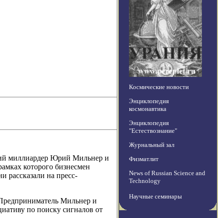
Космические новости
Энциклопедия
космонавтика
Энциклопедия
"Естествознание"
Журнальный зал
ский миллиардер Юрий Мильнер и
Физматлит
 рамках которого бизнесмен
News of Russian Science and
и рассказали на пресс-
Technology
Научные семинары
om Предприниматель Мильнер и
циативу по поиску сигналов от