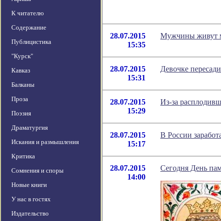
К читателю
Содержание
28.07.2015
Мужчины живут м
Публицистика
15:35
"Курск"
28.07.2015
Девочке пересад
Кавказ
15:31
Балканы
Проза
28.07.2015
Из-за расплодивш
15:29
Поэзия
Драматургия
28.07.2015
В России заработ
Искания и размышления
15:17
Критика
28.07.2015
Сегодня День пам
Сомнения и споры
14:00
Новые книги
У нас в гостях
Издательство