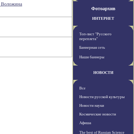
а Воложина
Фотоархив
ИНТЕРНЕТ
Топ-лист "Русского
переплета"
Баннерная сеть
Наши баннеры
НОВОСТИ
Все
Новости русской культуры
Новости науки
Космические новости
Афиша
The best of Russian Science