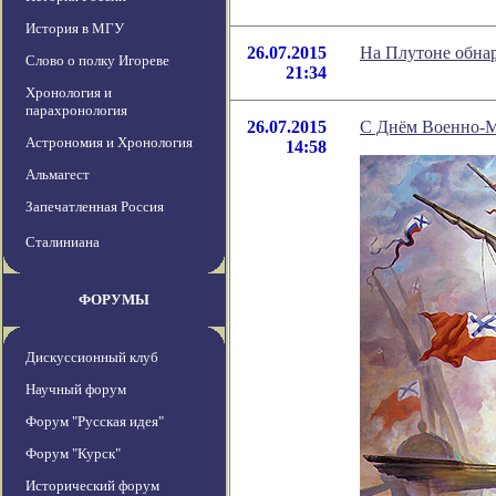
История в МГУ
26.07.2015
На Плутоне обна
Слово о полку Игореве
21:34
Хронология и
парахронология
26.07.2015
С Днём Военно-М
Астрономия и Хронология
14:58
Альмагест
Запечатленная Россия
Сталиниана
ФОРУМЫ
Дискуссионный клуб
Научный форум
Форум "Русская идея"
Форум "Курск"
Исторический форум