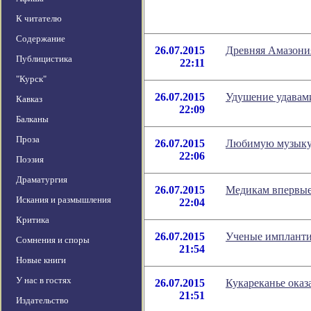
К читателю
Содержание
26.07.2015
Древняя Амазони
Публицистика
22:11
"Курск"
26.07.2015
Удушение удавам
Кавказ
22:09
Балканы
Проза
26.07.2015
Любимую музыку 
22:06
Поэзия
Драматургия
26.07.2015
Медикам впервые 
Искания и размышления
22:04
Критика
26.07.2015
Ученые импланти
Сомнения и споры
21:54
Новые книги
У нас в гостях
26.07.2015
Кукареканье оказ
21:51
Издательство