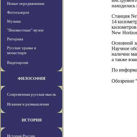
инструменто
Новые передвжиники
находилась 
Фотогалерея
Станция New
Музыка
14 километр
километров.
"Неизвестные" музеи
New Horizon
Риторика
Основной за
Русские храмы и
Научное обо
монастыри
наличии маг
а также вза
Видеоархив
По информаци
ФИЛОСОФИЯ
Обозрение 
Современная русская мысль
Искания и размышления
ИСТОРИЯ
История России