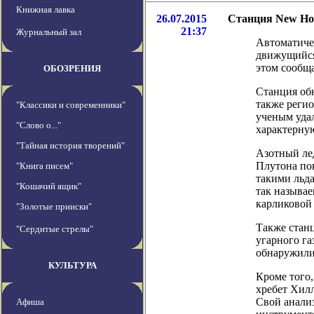
Книжная лавка
26.07.2015
Станция New Hor
21:37
Журнальный зал
Автоматиче
движущийся
этом сообщ
ОБОЗРЕНИЯ
Станция об
также регио
"Классики и современники"
ученым уда
"Слово о..."
характерну
"Тайная история творений"
Азотный лед
Плутона по
"Книга писем"
такими льда
"Кошачий ящик"
так называе
карликовой 
"Золотые прииски"
Также станц
"Сердитые стрелы"
угарного га
обнаружили
КУЛЬТУРА
Кроме того,
хребет Хилл
Свой анализ
Афиша