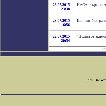
23.07.2015
НАСА открыло «
23:38
23.07.2015
Шопинг без грани
16:56
22.07.2015
"Польза от акцен
20:54
<<
Если Вы хот