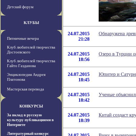
Детский форум
КЛУБЫ
24.07.2015
Обнаружена древ
Пятничные вечера
21:28
Клуб любителей творчества
Достоевского
24.07.2015
Озеро в Турции о
18:56
Клуб любителей творчества
Гайто Газданова
24.07.2015
Юпитер и Сатурн
Энциклопедия Андрея
Платонова
18:45
Мастерская перевода
24.07.2015
Ученые объяснил
18:42
КОНКУРСЫ
24.07.2015
Китай создаст к
За вклад в русскую
культуру публикациями в
18:39
Интернете
Литературный конкурс
24.07.2015
Вину в вымирании