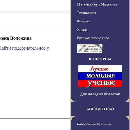
Математика и Механика
Технология
Физика
Химия
омона Воложина
Русская литература
Найти подсознательное у
КОНКУРСЫ
Для молодых биологов
БИБЛИОТЕКИ
Библиотека Хроноса