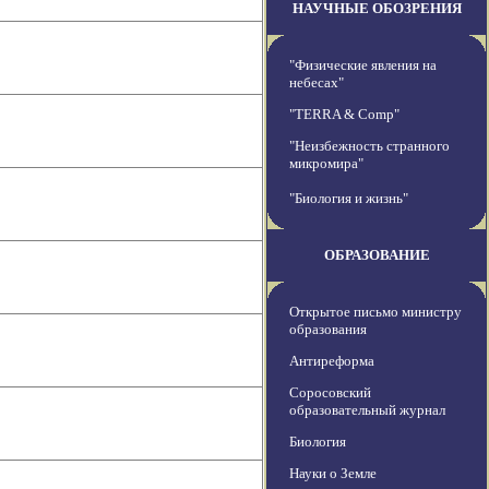
НАУЧНЫЕ ОБОЗРЕНИЯ
"Физические явления на
небесах"
"TERRA & Comp"
"Неизбежность странного
микромира"
"Биология и жизнь"
ОБРАЗОВАНИЕ
Открытое письмо министру
образования
Антиреформа
Соросовский
образовательный журнал
Биология
Науки о Земле