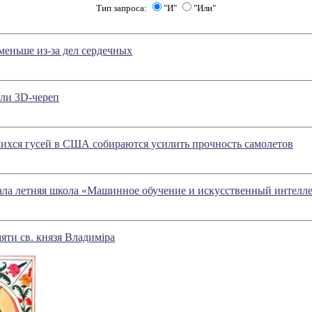
Тип запроса:
"И"
"Или"
еньше из-за дел сердечных
или 3D-череп
ихся гусей в США собираются усилить прочность самолетов
ала летняя школа «Машинное обучение и искусственный интелл
яти св. князя Владимiра