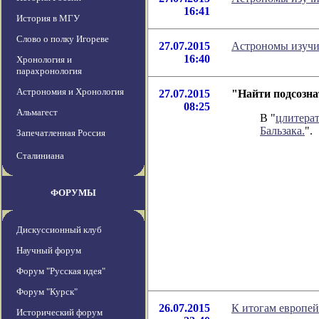
16:41
История в МГУ
Слово о полку Игореве
27.07.2015
Астрономы изучи
16:40
Хронология и
парахронология
Астрономия и Хронология
27.07.2015
"Найти подсозна
08:25
Альмагест
В "
цлитера
Бальзака.
".
Запечатленная Россия
Сталиниана
ФОРУМЫ
Дискуссионный клуб
Научный форум
Форум "Русская идея"
Форум "Курск"
26.07.2015
К итогам европей
Исторический форум