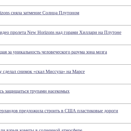
izons сняла затмение Солнца Плутоном
део пролета New Horizons над горами Хиллари на Плутоне
ая за уникальность человеческого разума зона мозга
ty сделал снимок «скал Миссула» на Марсе
сь защищаться трупами насекомых
ерландов предложила строить в США пластиковые дороги
ли взрыв кометы в солнечной атмосфере