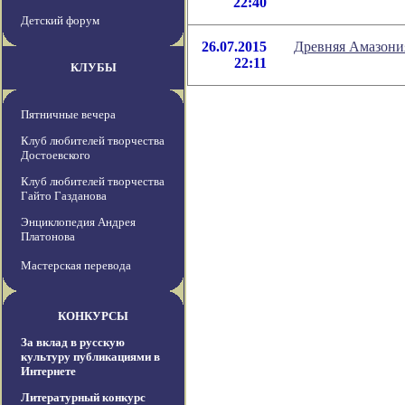
22:40
Детский форум
26.07.2015
Древняя Амазони
22:11
КЛУБЫ
Пятничные вечера
Клуб любителей творчества
Достоевского
Клуб любителей творчества
Гайто Газданова
Энциклопедия Андрея
Платонова
Мастерская перевода
КОНКУРСЫ
За вклад в русскую
культуру публикациями в
Интернете
Литературный конкурс