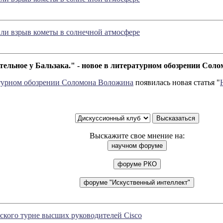
ли взрыв кометы в солнечной атмосфере
тельное у Бальзака." - новое в литературном обозрении Сол
турном обозрении Соломона Воложина
появилась новая статья "
Выскажите свое мнение на:
ского турне высших руководителей Cisco