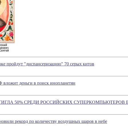
ке пройдут "диспансеризацию" 70 серых китов
Ф вложит деньги в поиск инопланетян
ТИГЛА 50% СРЕДИ РОССИЙСКИХ СУПЕРКОМПЬЮТЕРОВ 
овили рекорд по количеству воздушных шаров в небе