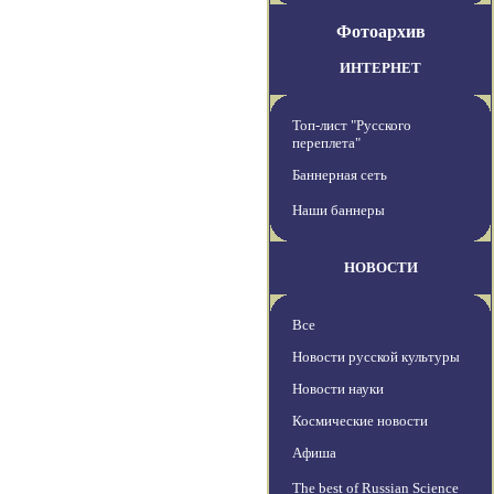
Фотоархив
ИНТЕРНЕТ
Топ-лист "Русского
переплета"
Баннерная сеть
Наши баннеры
НОВОСТИ
Все
Новости русской культуры
Новости науки
Космические новости
Афиша
The best of Russian Science