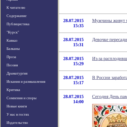
К читателю
Содержание
28.07.2015
Мужчины живут м
Публицистика
15:35
"Курск"
28.07.2015
Девочке пересад
Кавказ
15:31
Балканы
Проза
28.07.2015
Из-за расплодивш
15:29
Поэзия
Драматургия
28.07.2015
В России заработ
Искания и размышления
15:17
Критика
28.07.2015
Сегодня День пам
Сомнения и споры
14:00
Новые книги
У нас в гостях
Издательство