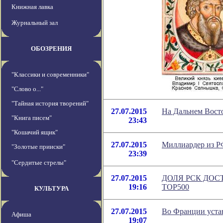
Книжная лавка
Журнальный зал
ОБОЗРЕНИЯ
"Классики и современники"
"Слово о..."
"Тайная история творений"
27.07.2015
На Дальнем Восто
"Книга писем"
23:43
"Кошачий ящик"
27.07.2015
Миллиардер из Р
"Золотые прииски"
23:39
"Сердитые стрелы"
27.07.2015
ДОЛЯ РСК ДОС
19:16
TOP500
КУЛЬТУРА
27.07.2015
Во Франции устан
Афиша
19:07