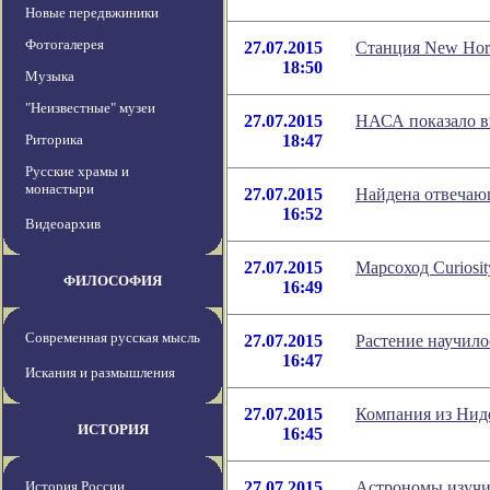
Новые передвжиники
Фотогалерея
27.07.2015
Станция New Hor
18:50
Музыка
"Неизвестные" музеи
27.07.2015
НАСА показало ви
Риторика
18:47
Русские храмы и
монастыри
27.07.2015
Найдена отвечающ
16:52
Видеоархив
27.07.2015
Марсоход Curiosi
ФИЛОСОФИЯ
16:49
Современная русская мысль
27.07.2015
Растение научило
16:47
Искания и размышления
27.07.2015
Компания из Нид
ИСТОРИЯ
16:45
История России
27.07.2015
Астрономы изучи