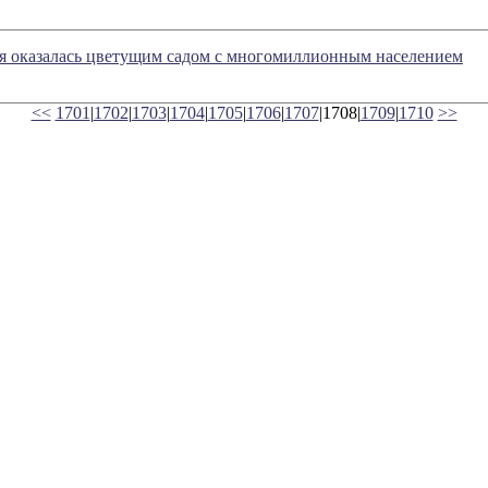
я оказалась цветущим садом с многомиллионным населением
<<
1701
|
1702
|
1703
|
1704
|
1705
|
1706
|
1707
|1708|
1709
|
1710
>>