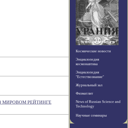
Космические новости
Энциклопедия
космонавтика
Энциклопедия
"Естествознание"
Журнальный зал
Физматлит
News of Russian Science and
В МИРОВОМ РЕЙТИНГЕ
Technology
Научные семинары