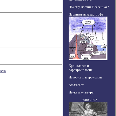
Почему молчит Вселенная?
Парниковая катастрофа
Хронология и
парахронология
ект»
История и астрономия
Альмагест
Наука и культура
2000-2002