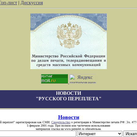
Топ-лист
|
Дискуссия
НОВОСТИ
"РУССКОГО ПЕРЕПЛЕТА"
Новости
й переплет" зарегистрирован как СМИ.
Свидетельство
о регистрации в Министерстве печати РФ: Эл. #77
5 февраля 2001 года. При полном или частичном использовании
материалов ссылка на www.pereplet.ru обязательна.