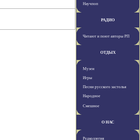
Научпоп
РАДИО
Читают и поют авторы РП
ОТДЫХ
Музеи
Игры
Песни русского застолья
Народное
Смешное
О НАС
Редколлегия