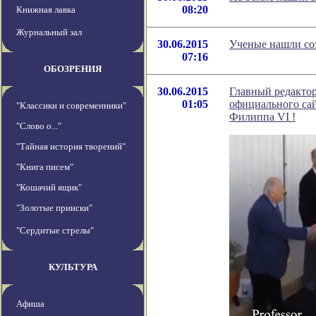
08:20
Книжная лавка
Журнальный зал
30.06.2015
Ученые нашли соз
07:16
ОБОЗРЕНИЯ
30.06.2015
Главный редактор
01:05
официального са
"Классики и современники"
Филиппа VI !
"Слово о..."
"Тайная история творений"
"Книга писем"
"Кошачий ящик"
"Золотые прииски"
"Сердитые стрелы"
КУЛЬТУРА
Афиша