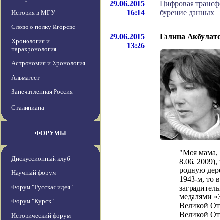
29.06.2015
Цифровая трансфо
16:14
бурение данных
История в МГУ
Слово о полку Игореве
29.06.2015
Галина Акбулато
Хронология и
13:26
парахронология
Астрономия и Хронология
Альмагест
Запечатленная Россия
Сталиниана
ФОРУМЫ
"Моя мама, 
Дискуссионный клуб
8.06. 2009)
родную дер
Научный форум
1943-м, то 
Форум "Русская идея"
заградитель
медалями «
Форум "Курск"
Великой Оте
Великой Оте
Исторический форум