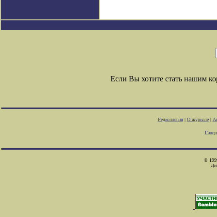
Если Вы хотите стать нашим к
Редколлегия
|
О журнале
|
А
Галер
© 1999
Ди