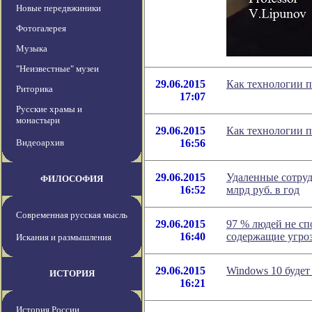
Новые передвжиники
Фотогалерея
Музыка
"Неизвестные" музеи
29.06.2015
Как технологии п
Риторика
17:07
Русские храмы и
монастыри
29.06.2015
Как технологии п
Видеоархив
16:56
29.06.2015
Удаленные сотруд
ФИЛОСОФИЯ
16:52
млрд руб. в год
Современная русская мысль
29.06.2015
97 % людей не сп
16:40
содержащие угро
Искания и размышления
29.06.2015
Windows 10 будет
ИСТОРИЯ
16:21
История России