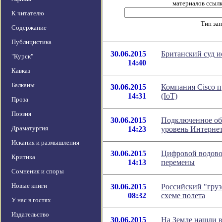
материалов ссылка
К читателю
Тип за
Содержание
Публицистика
30.06.2015
Британский суд 
"Курск"
14:40
Кавказ
Балканы
30.06.2015
Компания Cisco пр
14:31
(IoT)
Проза
Поэзия
30.06.2015
Подключенное об
Драматургия
14:23
уровень Интерне
Искания и размышления
30.06.2015
Цифровой водовор
Критика
14:13
перемены
Сомнения и споры
Новые книги
30.06.2015
Российский "груз
08:32
схеме полета
У нас в гостях
Издательство
30.06.2015
На Земле нашли в