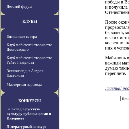
победы в Ве
Детский форум
и получила
Отечествен
КЛУБЫ
После окон
проработал
бывалый, м
Пятничные вечера
всяких исто
косвенно шл
Клуб любителей творчества
них я успел
Достоевского
Май-июнь в
Клуб любителей творчества
Гайто Газданова
важный мат
думаю таки
Энциклопедия Андрея
переплёте.
Платонова
Мастерская перевода
Главный ре
КОНКУРСЫ
За вклад в русскую
культуру публикациями в
Интернете
Литературный конкурс