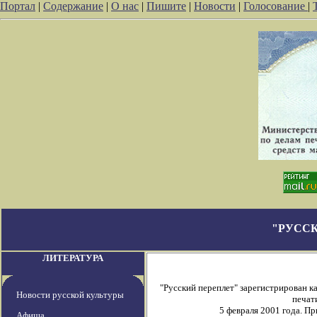
Портал
|
Содержание
|
О нас
|
Пишите
|
Новости
|
Голосование
|
"РУССК
ЛИТЕРАТУРА
"Русский переплет" зарегистрирован 
Новости русской культуры
печат
5 февраля 2001 года. П
Афиша