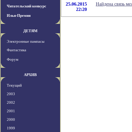
25.06.2015
Найдена связь ме
Читательский конкурс
22:20
Илья-Премия
ДЕТЯМ
Электронные пампасы
Фантастика
Форум
АРХИВ
Текущий
2003
2002
2001
2000
1999