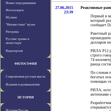
Новые передвжиники
27.06.2015
Реактивные ранц
Фотогалерея
23:39
Первый в ми
Музыка
который раз
"Неизвестные" музеи
сообщает Da
Риторика
Ракетный р
прошедшем в
Русские храмы и
долларов ин
монастыри
РИЛА P12 р
Видеоархив
строго гово
74 километр
ФИЛОСОФИЯ
ранца соста
По словам п
Современная русская мысль
богатых иск
помощью см
Искания и размышления
РИЛА, испо
антеннами 
ИСТОРИЯ
Разработчи
открывается
История России