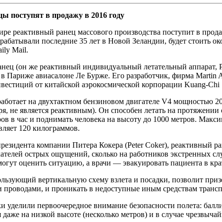
ы поступят в продажу в 2016 году
ре реактивный ранец массового производства поступит в продажу
рабатывали последние 35 лет в Новой Зеландии, будет стоить ок
ily Mail.
анец (он же реактивный индивидуальный летательный аппарат, 
 Париже авиасалоне Ле Бурже. Его разработчик, фирма Martin A
вестиций от китайской аэрокосмической корпорации Kuang-Chi S
аботает на двухтактном бензиновом двигателе V4 мощностью 20
ря, не является реактивным). Он способен летать на протяжении 
ов в час и поднимать человека на высоту до 1000 метров. Макс
вляет 120 килограммов.
резидента компании Питера Кокера (Peter Coker), реактивный ра
ателей острых ощущений, сколько на работников экстренных сл
огут оценить ситуацию, а врачи — эвакуировать пациента в кра
льзующий вертикальную схему взлета и посадки, позволит приз
и проводами, и проникать в недоступные иным средствам трансп
ки уделили первоочередное внимание безопасности полета: бал
 даже на низкой высоте (несколько метров) и в случае чрезвыча