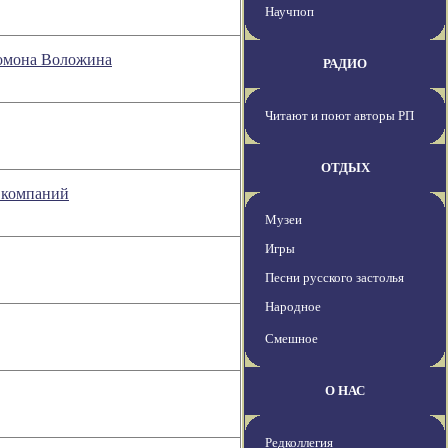
Научпоп
ломона Воложина
РАДИО
Читают и поют авторы РП
ОТДЫХ
% компаний
Музеи
Игры
Песни русского застолья
Народное
Смешное
О НАС
Редколлегия