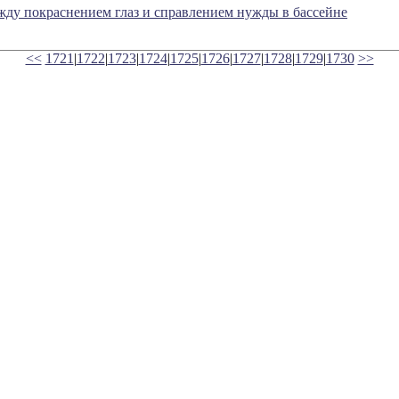
жду покраснением глаз и справлением нужды в бассейне
<<
1721
|
1722
|
1723
|
1724
|
1725
|
1726
|
1727
|
1728
|
1729
|
1730
>>