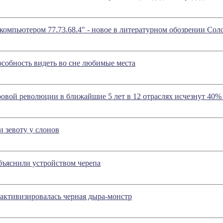
 компьютером 77.73.68.4" - новое в литературном обозрении Со
собность видеть во сне любимые места
ровой революции в ближайшие 5 лет в 12 отраслях исчезнут 40
 зевоту у слонов
бъяснили устройством черепа
активизировалась черная дыра-монстр