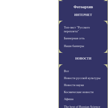
Фотоархив
ИНТЕРНЕТ
Топ-лист "Русского
переплета"
Баннерная сеть
Наши баннеры
НОВОСТИ
Все
Новости русской культуры
Новости науки
Космические новости
Афиша
The best of Russian Science