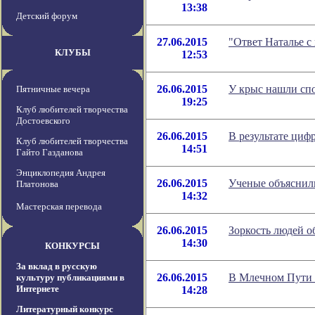
13:38
Детский форум
27.06.2015
"Ответ Наталье с
КЛУБЫ
12:53
26.06.2015
У крыс нашли спо
Пятничные вечера
19:25
Клуб любителей творчества
Достоевского
26.06.2015
В результате циф
Клуб любителей творчества
14:51
Гайто Газданова
Энциклопедия Андрея
26.06.2015
Ученые объяснили
Платонова
14:32
Мастерская перевода
26.06.2015
Зоркость людей о
14:30
КОНКУРСЫ
За вклад в русскую
26.06.2015
В Млечном Пути 
культуру публикациями в
Интернете
14:28
Литературный конкурс