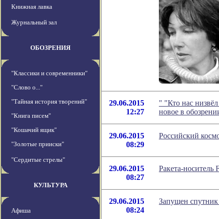
Книжная лавка
Журнальный зал
ОБОЗРЕНИЯ
"Классики и современники"
"Слово о..."
"Тайная история творений"
29.06.2015
" "Кто нас низвё
12:27
новое в обозрен
"Книга писем"
"Кошачий ящик"
29.06.2015
Российский космо
"Золотые прииски"
08:29
"Сердитые стрелы"
29.06.2015
Ракета-носитель F
08:27
КУЛЬТУРА
29.06.2015
Запущен спутник 
08:24
Афиша