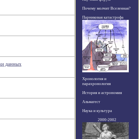
Почему молчит Вселенная?
Парниковая катастрофа
ажи данных
Хронология и
парахронология
История и астрономия
Альмагест
Наука и культура
2000-2002