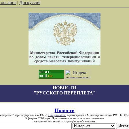
Топ-лист
|
Дискуссия
НОВОСТИ
"РУССКОГО ПЕРЕПЛЕТА"
Новости
й переплет" зарегистрирован как СМИ.
Свидетельство
о регистрации в Министерстве печати РФ: Эл. #77
5 февраля 2001 года. При полном или частичном использовании
материалов ссылка на www.pereplet.ru обязательна.