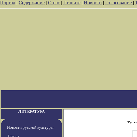
Портал
|
Содержание
|
О нас
|
Пишите
|
Новости
|
Голосование
|
ЛИТЕРАТУРА
"Русски
Новости русской культуры
Афиша