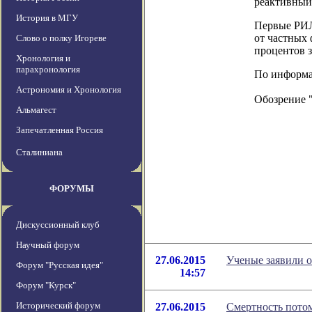
реактивный 
История в МГУ
Первые РИЛ
от частных
Слово о полку Игореве
процентов 
Хронология и
парахронология
По информаци
Астрономия и Хронология
Обозрение 
Альмагест
Запечатленная Россия
Сталиниана
ФОРУМЫ
Дискуссионный клуб
Научный форум
27.06.2015
Ученые заявили о
Форум "Русская идея"
14:57
Форум "Курск"
Исторический форум
27.06.2015
Смертность потом