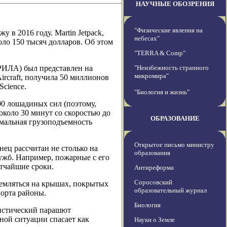
НАУЧНЫЕ ОБОЗРЕНИЯ
"Физические явления на
 в 2016 году. Martin Jetpack,
небесах"
оло 150 тысяч долларов. Об этом
"TERRA & Comp"
РИЛА) был представлен на
"Неизбежность странного
микромира"
ircraft, получила 50 миллионов
cience.
"Биология и жизнь"
0 лошадиных сил (поэтому,
около 30 минут со скоростью до
ОБРАЗОВАНИЕ
имальная грузоподъемность
Открытое письмо министру
нец рассчитан не столько на
образования
ужб. Например, пожарные с его
тчайшие сроки.
Антиреформа
Соросовский
емляться на крышах, покрытых
образовательный журнал
орта районы.
Биология
листический парашют
йной ситуации спасает как
Науки о Земле