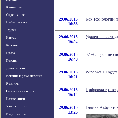
К читателю
Содержание
29.06.2015
Как технологии п
Публицистика
16:56
"Курск"
29.06.2015
Удаленные сотруд
Кавказ
16:52
Балканы
Проза
29.06.2015
97 % людей не сп
16:40
Поэзия
Драматургия
29.06.2015
Windows 10 будет
Искания и размышления
16:21
Критика
29.06.2015
Цифровая трансфо
Сомнения и споры
16:14
Новые книги
У нас в гостях
29.06.2015
Галина Акбулато
13:26
Издательство