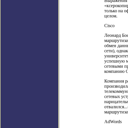
Выражения 
«ксерокопи
только на о
целом.
Cisco
Леонард Бос
маршрутизат
обмен данн
сети), одна
университе
успешную мо
сетевыми пр
компанию Ci
Компания р
производил
телекоммун
сетевых уст
нарицательн
отвалился..
маршрутиза
AdWords