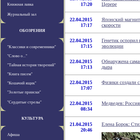
17:20
Церере
Книжная лавка
Журнальный зал
22.04.2015
Японский магнит
17:17
скорости
ОБОЗРЕНИЯ
22.04.2015
Генетик оспорил 
17:15
эволюции
"Классики и современники"
"Слово о..."
22.04.2015
Обнаружена самая
"Тайная история творений"
17:13
дыра
"Книга писем"
22.04.2015
Физики создали с
"Кошачий ящик"
17:07
"Золотые прииски"
"Сердитые стрелы"
22.04.2015
Медведев: Россия
08:34
КУЛЬТУРА
21.04.2015
Елена Борок: Сти
20:46
Афиша