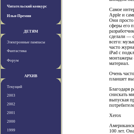
Читательский конкурс
Самое интер
Apple и сам
Илья-Премия
Они просто
сферы его 
разработчик
ДЕТЯМ
сделали — с
всего: муз
Электронные пампасы
часто журн
Фантастика
iPad с подк
монтажеры 
Форум
материал.
Очень часто
АРХИВ
планшет вы
Текущий
Благодаря 
снискать ми
2003
выпуская п
2002
потребителе
2001
Xerox
2000
Американск
1999
100 лет. Он