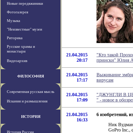
Новые передвжиники
Фотогалерея
Музыка
"Неизвестные" музеи
Риторика
Русские храмы и
монастыри
21.04.2015
"Кто такой Прохо
20:17
прииски" Юлия А
Видеоархив
21.04.2015
Выживание эмбри
ФИЛОСОФИЯ
17:17
вирусам
Современная русская мысль
21.04.2015
"ДЖУНГЛИ В Ц
17:09
" - новое в обоз
Искания и размышления
21.04.2015
6 изобретений, 
ИСТОРИЯ
16:33
Ник Вудман
GoPro Inc.
История России