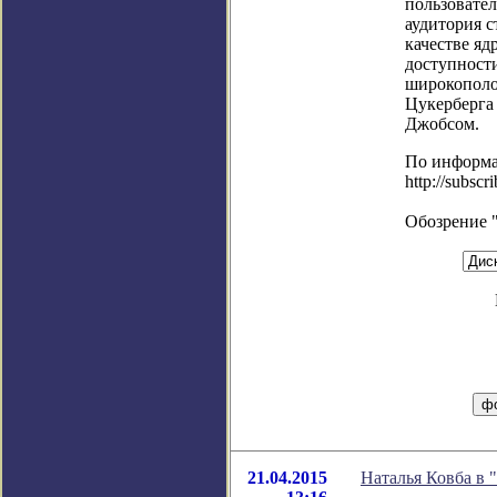
пользовател
аудитория с
качестве яд
доступност
широкополо
Цукерберга 
Джобсом.
По информ
http://subscr
Обозрение 
21.04.2015
Наталья Ковба в 