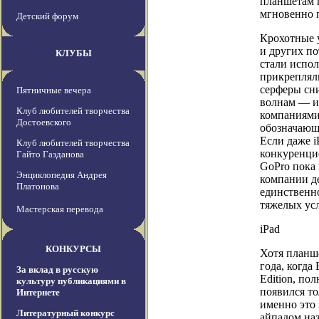
планшетам п
мгновенно п
Детский форум
Крохотные у
и других п
КЛУБЫ
стали испол
прикреплял
серферы сн
Пятничные вечера
волнам — и 
Клуб любителей творчества
компаниями
Достоевского
обозначающ
Если даже i
Клуб любителей творчества
конкуренци
Гайто Газданова
GoPro пока
Энциклопедия Андрея
компании де
Платонова
единственн
тяжелых усл
Мастерская перевода
iPad
КОНКУРСЫ
Хотя планш
года, когда
За вклад в русскую
Edition, п
культуру публикациями в
появился то
Интернете
именно это 
Литературный конкурс
айпадом на