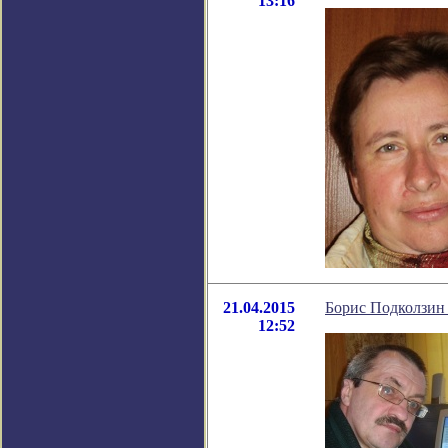
13:16
21.04.2015
Борис Подколзин 
12:52