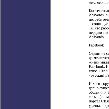
многомилли
Контекстная
AdWords, о
потребители
ассоциирует
Те, кто раб
нередко так
AdWords».
Facebook
Одним из с
десятилетия
жизни милли
Facebook. И
такое «ВКон
«русский Fa
И хотя фор
давно сущес
общения и 
сетью (ею 
портал Clas
удачная ид