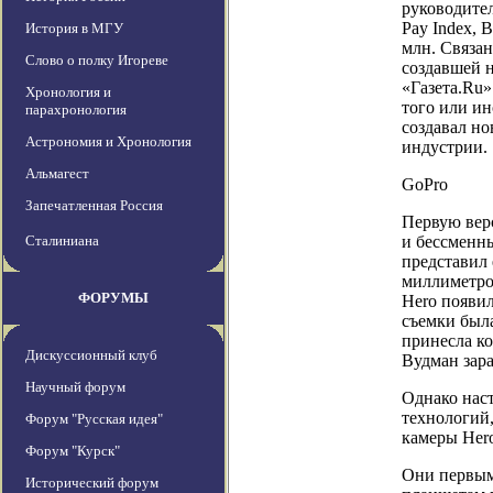
руководител
Pay Index, 
История в МГУ
млн. Связа
Слово о полку Игореве
создавшей 
«Газета.Ru»
Хронология и
того или ин
парахронология
создавал но
Астрономия и Хронология
индустрии.
Альмагест
GoPro
Запечатленная Россия
Первую вер
Сталиниана
и бессменн
представил 
миллиметров
ФОРУМЫ
Hero появил
съемки была
принесла ко
Дискуссионный клуб
Вудман зара
Научный форум
Однако нас
технологий,
Форум "Русская идея"
камеры Hero
Форум "Курск"
Они первым
Исторический форум