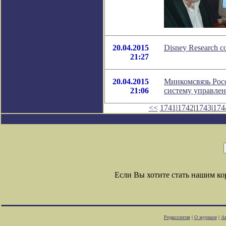
20.04.2015
Disney Research 
21:27
20.04.2015
Минкомсвязь Рос
21:06
систему управле
<<
1741
|
1742
|
1743
|
174
Если Вы хотите стать нашим к
Редколлегия
|
О журнале
|
Ав