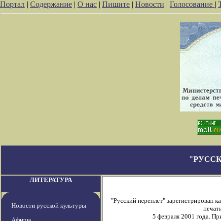
Портал
|
Содержание
|
О нас
|
Пишите
|
Новости
|
Голосование
|
"РУССК
ЛИТЕРАТУРА
"Русский переплет" зарегистрирован 
Новости русской культуры
печати
5 февраля 2001 года. П
Афиша