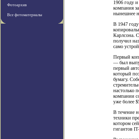
1906 году и
Фотоархив
компания за
нынешнее на
Все фотоматериалы
В 1947 году
копировальн
Карлсона. 
получил на
само устрой
Первый коп
— был выпущ
первый авт
который по
бумагу. Соб
стремитель
настолько п
компании со
уже более $
В течение 
техники пр
котором сей
гигантов IT