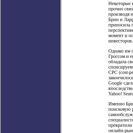
Некоторые 
прочно связ
производя н
Брин и Ларр
приносила п
перспективн
момент и п
инвесторов.
Однако им 
Гроссом и е
обладала с
спонсируемы
CPC (cost-pe
закончилось
Google сдел
впоследств
Yahoo! Searc
Именно Бри
поисковую 
самообслужи
специалист
превратили
онлайн-рынк