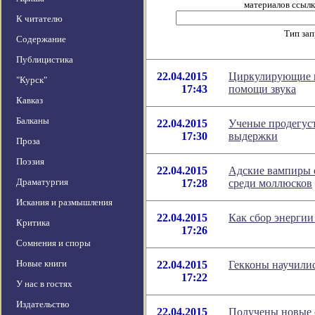
материалов ссылка
К читателю
Тип за
Содержание
Публицистика
22.04.2015
Циркулирующие в 
"Курск"
17:43
помощи звука
Кавказ
Балканы
22.04.2015
Ученые продегус
17:30
выдержки
Проза
Поэзия
22.04.2015
Адские вампиры 
Драматургия
17:28
среди моллюсков
Искания и размышления
22.04.2015
Как сбор энергии
Критика
17:26
Сомнения и споры
Новые книги
22.04.2015
Гекконы научилис
17:22
У нас в гостях
Издательство
22.04.2015
Получены новые 