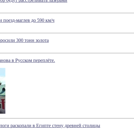
р будут расстреливать лазерами
 поезд-маглев до 590 км/ч
бросили 300 тонн золота
нова в Русском переплёте.
логи раскопали в Египте стену древней столицы