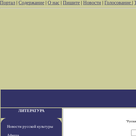
Портал
|
Содержание
|
О нас
|
Пишите
|
Новости
|
Голосование
|
ЛИТЕРАТУРА
"Русски
Новости русской культуры
Афиша