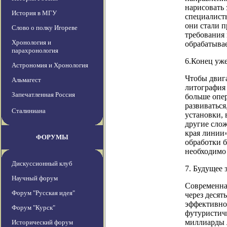
нарисовать 
История в МГУ
специалисты
они стали 
Слово о полку Игореве
требования 
Хронология и
обрабатыва
парахронология
6.Конец уже
Астрономия и Хронология
Чтобы двига
Альмагест
литография
Запечатленная Россия
больше опе
развиваться
Сталиниана
установки, 
другие сло
края линии»
ФОРУМЫ
обработки б
необходимо
Дискуссионный клуб
7. Будущее 
Научный форум
Современная
Форум "Русская идея"
через десят
эффективнос
Форум "Курск"
футуристичн
миллиарды л
Исторический форум