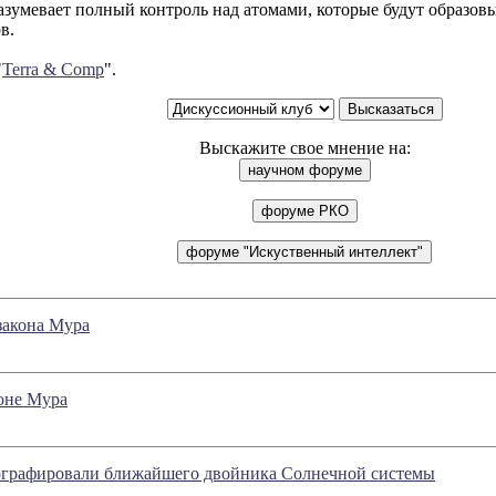
азумевает полный контроль над атомами, которые будут образо
в.
"
Terra & Comp
".
Выскажите свое мнение на:
закона Мура
оне Мура
графировали ближайшего двойника Солнечной системы