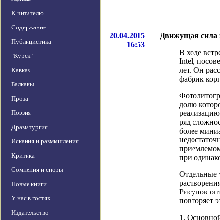
К читателю
Содержание
20.04.2015
Движущая сила 
Публицистика
16:53
В ходе встр
"Курск"
Intel, посо
лет. Он расс
Кавказ
фабрик корп
Балканы
Фотолитогр
Проза
долю которо
Поэзия
реализацию
ряд сложнос
Драматургия
более мини
недостаточн
Искания и размышления
приемлемом 
Критика
при одинако
Сомнения и споры
Отдельные 
растворения
Новые книги
Рисунок оп
У нас в гостях
повторяет э
Издательство
1. Основно