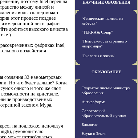
решение, поэтому Intel перешла
НАУЧНЫЕ ОБОЗРЕНИЯ
транство между линзой и
ломления воды сканер может
дрив этот процесс позднее
"Физические явления на
Для иммерсионной литографии
небесах"
уйте добиться высокого качества
"TERRA & Comp"
оке.)
"Неизбежность странного
трасовременных фабриках Intel,
микромира"
тельного воздействия
"Биология и жизнь"
ОБРАЗОВАНИЕ
ля создания 32-нанометровых
и. Но что будет дальше? Когда
сунок одного и того же слоя
Открытое письмо министру
образования
е возможности на кристалле.
больше производственных
Антиреформа
смотренной законом Мура.
Соросовский
образовательный журнал
Биология
 крест на подложке, используя
ingh), руководителю
Науки о Земле
того может потребоваться