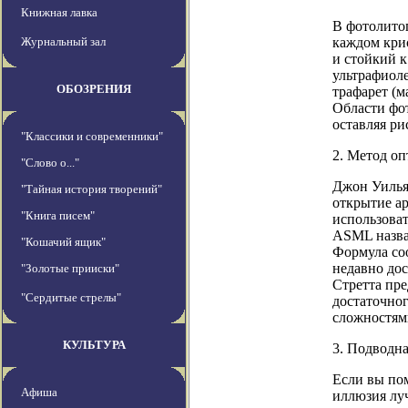
Книжная лавка
В фотолито
Журнальный зал
каждом кри
и стойкий к
ультрафиоле
ОБОЗРЕНИЯ
трафарет (м
Области фот
оставляя ри
"Классики и современники"
2. Метод оп
"Слово о..."
Джон Уильям
"Тайная история творений"
открытие ар
"Книга писем"
использова
ASML назва
"Кошачий ящик"
Формула соо
недавно дос
"Золотые прииски"
Стретта пре
"Сердитые стрелы"
достаточног
сложностям
КУЛЬТУРА
3. Подводн
Если вы пом
Афиша
иллюзия луч