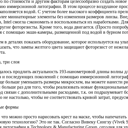
то по стоимости и другим факторам целесообразно создать новое 
гию иммерсионной литографии. В этом процессе воздушное прос
заполняется водой. С учетом более высокого коэффициента пре
олее миниатюрные элементы без изменения размеров линзы. Вне
, Intel смогла сэкономить и воспользоваться их наработками. 
ругие фоторезисты. Кроме того, вода двигается. (Просто попроб
я с помощью экшн-камеры, размещенной под водой в бурном пот
 в деталях показать оборудование, которое используется на уль
азать, что лампы желтого цвета защищают фоторезист от нежела
та.
, три слоя
далось продлить актуальность 193-нанометровой длины волны д
в и последующих поколений с помощью иммерсионной литографи
ще больше уменьшить размеры микросхем, вы можете нанести ри
и больше раз для того, чтобы реализовать новые функциональны
д связан с дополнительными расходами, т.к. он подразумевает 
о не настолько, чтобы не соответствовать кривой затрат, преду
ые формы
 что можно просто нарисовать крест на маске, чтобы напечатать
овую технологию? Это не так. Согласно Вивеку Сингху (Vivek S
 литографии в Technology & Manufacturing Group, сегодня для э