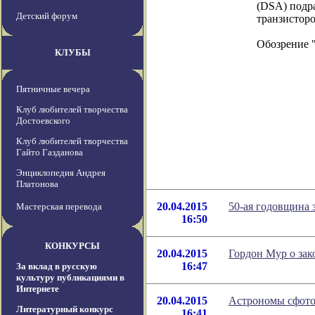
(DSA) подр
Детский форум
транзисторо
Обозрение 
КЛУБЫ
Пятничные вечера
Клуб любителей творчества
Достоевского
Клуб любителей творчества
Гайто Газданова
Энциклопедия Андрея
Платонова
20.04.2015
50-ая годовщина 
Мастерская перевода
16:50
КОНКУРСЫ
20.04.2015
Гордон Мур о зак
16:47
За вклад в русскую
культуру публикациями в
Интернете
20.04.2015
Астрономы сфото
Литературный конкурс
16:41