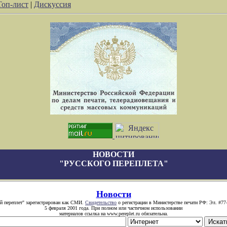
Топ-лист
|
Дискуссия
НОВОСТИ
"РУССКОГО ПЕРЕПЛЕТА"
Новости
й переплет" зарегистрирован как СМИ.
Свидетельство
о регистрации в Министерстве печати РФ: Эл. #77
5 февраля 2001 года. При полном или частичном использовании
материалов ссылка на www.pereplet.ru обязательна.