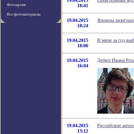
19.04.2015
Орбитальный мусо
Фотоархив
18:41
Все фотоматериалы
19.04.2015
Японцы разогнали
18:24
19.04.2015
В мире за год вы
18:06
19.04.2015
Дебют Ивана Роза
16:04
19.04.2015
Российские архео
13:12