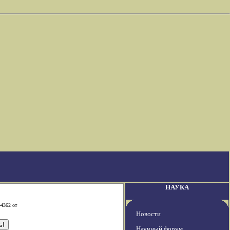
НАУКА
-4362 от
Новости
Научный форум