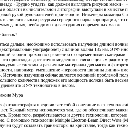
звезду. «Трудно угадать, как должен выглядеть рисунок маски», –
 в области вычислительной литографии выступали в качестве пр
правой рукой руководителей производств. Инженеры команды С
к вычислительным ресурсам серверного парка корпорации, что 
емых данных, необходимых для создания современных масок.
 близок?
ться дальше, необходимо использовать излучение длиной волны
 (экстремальный ультрафиолет) с длиной волны 135 нм. ЭУФ-ин
раций за один проход по сравнению с современными сканерами.
, это происходит достаточно медленно в связи с целым рядом тр
вакуумные системы и различные материалы для масок и фоторези
жности, например, уменьшение «неровности ширины линии» вм
. Источник излучения сейчас является основной проблемой пол
ольшого количества подложек его мощность должна быть весьма 
 удешевить ЭУФ-технологию в целом.
закона Мура
 фотолитография представляет собой сочетание всех технологий
ь лет. Каждый метод используется там, где он обеспечивает ма
ть. Кроме того, разрабатываются и другие технологии, которые
о. С помощью технологии Multiple Electron-Beam Direct Write 
учей будут создавать транзисторы на кристалле, тогда как технол