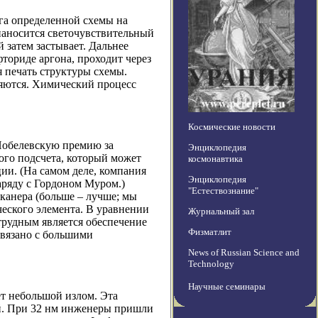
га определенной схемы на
наносится светочувствительный
 затем застывает. Дальнее
фториде аргона, проходит через
 печать структуры схемы.
ряются. Химический процесс
Космические новости
 Нобелевскую премию за
Энциклопедия
ого подсчета, который может
космонавтика
ии. (На самом деле, компания
Энциклопедия
аряду с Гордоном Муром.)
"Естествознание"
канера (больше – лучше; мы
ческого элемента. В уравнении
Журнальный зал
 трудным является обеспечение
Физматлит
 связано с большими
News of Russian Science and
Technology
Научные семинары
ет небольшой излом. Эта
ей. При 32 нм инженеры пришли