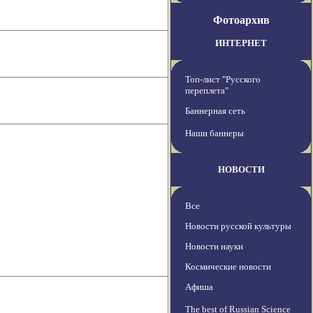
Фотоархив
ИНТЕРНЕТ
Топ-лист "Русского
переплета"
Баннерная сеть
Наши баннеры
НОВОСТИ
Все
Новости русской культуры
Новости науки
Космические новости
Афиша
The best of Russian Science