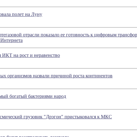
вала полет на Луну
тегазовой отрасли показало ее готовность к цифровым трансфо
 Интернета
 ИКТ на рост и неравенство
ых организмов назвали причиной роста континентов
мый богатый бактериями народ
смический грузовик "Дрэгон" пристыковался к МКС