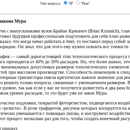
Тип запроса:
"И"
"Или"
закона Мура
ечи с выпускниками вузов Брайан Кржанич (Brian Krzanich), гл
ветовал будущим профессионалам подготовить для себя план раз
казал, что когда начал работать в Intel, то поставил перед собой
орации. Он знал, что для этого ему нужно освоить все тонкости
афия — самый дорогостоящий этап технологического процесса п
го приходятся от 40% до 50% расходов. Но, что более важно, эт
 минимальных допустимых размеров топологических элементов н
тей при массовом производстве. Способность инженеров и специа
атюрные транзисторы имела критически важное значение для ре
о решить только вопросы, связанные с уменьшением размеров. 
уровне, так как если у вас не получится разместить в два раза 
вом уровне расходов, то это будет уже не закон Мура.
участки подложки, покрытой фоторезистом, подвергаются возде
 «резиста». В роли трафаретов, рисунок которых копируется на 
тически уменьшается с помощью линзы, и инструмент воздейств
тот процесс несколько раз для того, чтобы создать конечный рис
й процесс