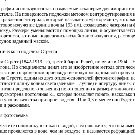
графии используются так называемые «сканеры» для импринтин
сталле. На поверхность подложки методом центрифугирования 
 травлению материал, который называется «фоторезист», который
товое излучение (длина волны 193 нм), создаваемое лазером на 
аску). Размеры уменьшаются с помощью линзы, и осуществляется
орезиста, которые подверглись воздействию излучения, раство
сунок заданный маской.
тического подсчета Стретта
 Стретт (1842-1919 гг.), третий барон Рэлей, получил в 1904 г.
гона. Но специалисты ценят его за изобретение метода оптическ
ться при современном производстве полупроводниковой продукц
ла Стретта одним из двух отцов-основателей фотолитографии н
тносит длину волны света (меньше – лучше) и апертуру линзы с
тигли предельного значения) по отношению к размеру топологи
дусмотрена постоянная k1, которая позволяет понять, насколько
о уровня качества при производстве. При 0,3 и менее оно будет
и и расходами.
ая фотосъемка
естите соломинку в стакан с водой, вам покажется, что она име
ше проявляется в воде, чем на воздухе, и называется рефракци