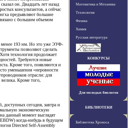
 сказал он. Двадцать лет назад
Математика и Механика
остых консультантов, а сейчас
Технология
ингха предъявляют большие
связано с большим объемом
Физика
Химия
Русская литература
 менее 193 нм. Но это уже ЭУФ-
струменты позволяют сделать
 Хотя технология продолжает
КОНКУРСЫ
удностей. Требуются новые
ста. Кроме того, появляются и
есто уменьшения «неровности
упроводников отрасли: для
велика. Кроме того,
Для молодых биологов
, доступных сегодня, завтра и
БИБЛИОТЕКИ
ксимальную экономическую
 на данный момент выглядят
(MEBDW) когда-нибудь в будущем
Библиотека Хроноса
огия Directed Self-Assembly