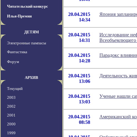
Читательский конкурс
20.04.2015
Япония запланиро
Илья-Премия
14:34
ДЕТЯМ
20.04.2015
Исследование неф
14:31
Всеобъемлющего
Электронные пампасы
Фантастика
20.04.2015
Парадокс влияния
14:28
Форум
20.04.2015
Деятельность жив
АРХИВ
13:06
Текущий
20.04.2015
Ученые нашли са
2003
13:03
2002
2001
20.04.2015
Американский ко
08:58
2000
1999