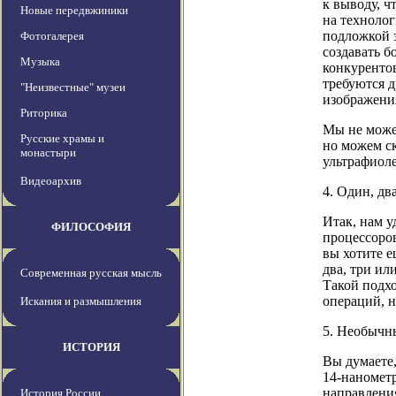
к выводу, ч
Новые передвжиники
на техноло
подложкой 
Фотогалерея
создавать б
Музыка
конкурентов
требуются д
"Неизвестные" музеи
изображени
Риторика
Мы не можем
Русские храмы и
но можем ск
монастыри
ультрафиоле
Видеоархив
4. Один, два
Итак, нам у
ФИЛОСОФИЯ
процессоро
вы хотите е
два, три ил
Современная русская мысль
Такой подхо
операций, н
Искания и размышления
5. Необычн
ИСТОРИЯ
Вы думаете,
14-нанометр
направления
История России