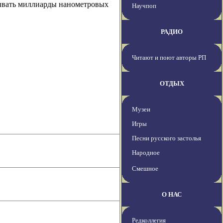
вывать миллиарды нанометровых
Научпоп
РАДИО
Читают и поют авторы РП
ОТДЫХ
Музеи
Игры
Песни русского застолья
Народное
Смешное
О НАС
Редколлегия