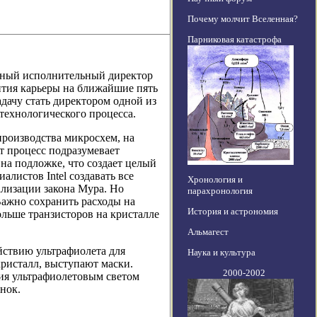
Почему молчит Вселенная?
Парниковая катастрофа
авный исполнительный директор
вития карьеры на ближайшие пять
 задачу стать директором одной из
 технологического процесса.
роизводства микросхем, на
от процесс подразумевает
а подложке, что создает целый
листов Intel создавать все
Хронология и
ализации закона Мура. Но
парахронология
Важно сохранить расходы на
История и астрономия
больше транзисторов на кристалле
Альмагест
йствию ультрафиолета для
Наука и культура
кристалл, выступают маски.
2000-2002
ия ультрафиолетовым светом
унок.