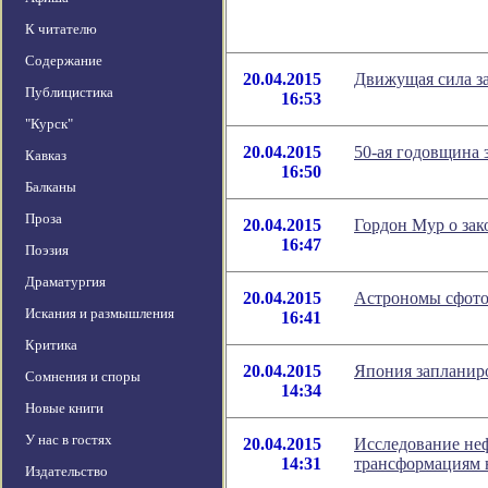
К читателю
Содержание
20.04.2015
Движущая сила з
Публицистика
16:53
"Курск"
20.04.2015
50-ая годовщина 
Кавказ
16:50
Балканы
Проза
20.04.2015
Гордон Мур о зак
16:47
Поэзия
Драматургия
20.04.2015
Астрономы сфото
Искания и размышления
16:41
Критика
20.04.2015
Япония запланиро
Сомнения и споры
14:34
Новые книги
У нас в гостях
20.04.2015
Исследование неф
14:31
трансформациям 
Издательство