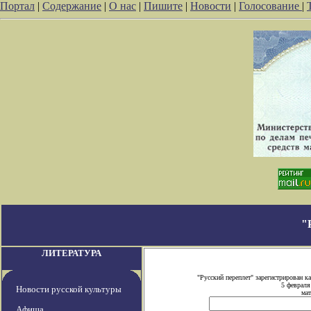
Портал
|
Содержание
|
О нас
|
Пишите
|
Новости
|
Голосование
|
"
ЛИТЕРАТУРА
"Русский переплет" зарегистрирован
5 февраля
Новости русской культуры
мат
Афиша