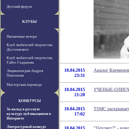
Детский форум
КЛУБЫ
Пятничные вечера
Клуб любителей творчества
Достоевского
Клуб любителей творчества
Гайто Газданова
18.04.2015
Аналог Кремниев
Энциклопедия Андрея
23:31
Платонова
Мастерская перевода
18.04.2015
УЧЕНЫЕ-ОЛИГ
21:28
КОНКУРСЫ
18.04.2015
TSMC раскрывает 
За вклад в русскую
культуру публикациями в
17:02
Интернете
Литературный конкурс
18.04.2015
"Цепляет?" - нов