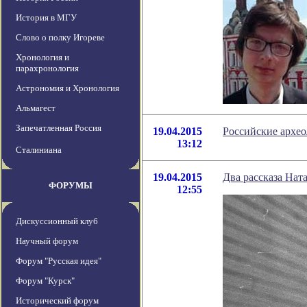
История в МГУ
Слово о полку Игореве
Хронология и
парахронология
Астрономия и Хронология
Альмагест
Запечатленная Россия
19.04.2015
Российские архео
13:12
Сталиниана
19.04.2015
Два рассказа Нат
ФОРУМЫ
12:55
Дискуссионный клуб
Научный форум
Форум "Русская идея"
Форум "Курск"
Исторический форум