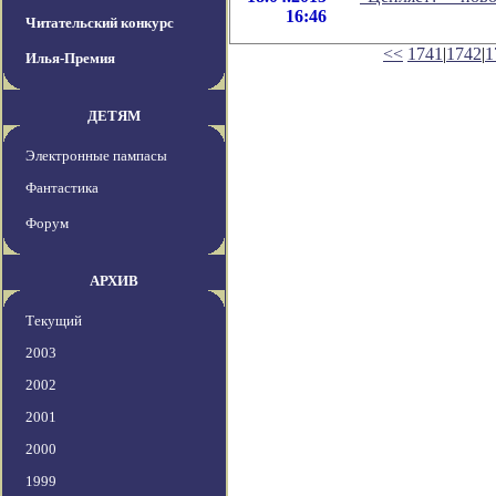
16:46
Читательский конкурс
<<
1741
|
1742
|
1
Илья-Премия
ДЕТЯМ
Электронные пампасы
Фантастика
Форум
АРХИВ
Текущий
2003
2002
2001
2000
1999