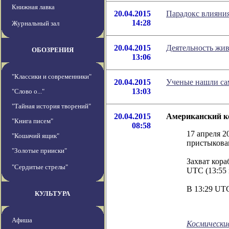
Книжная лавка
20.04.2015
Парадокс влияния
14:28
Журнальный зал
20.04.2015
Деятельность жив
ОБОЗРЕНИЯ
13:06
"Классики и современники"
20.04.2015
Ученые нашли са
13:03
"Слово о..."
"Тайная история творений"
20.04.2015
Американский к
"Книга писем"
08:58
17 апреля 2
"Кошачий ящик"
пристыкова
"Золотые прииски"
Захват кора
"Сердитые стрелы"
UTC (13:55 
В 13:29 UTC
КУЛЬТУРА
Афиша
Космически